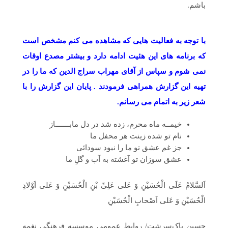
باشم.
با توجه به فعالیت هایی که مشاهده می کنم مشخص است
که برنامه های این هئیت ادامه دارد و بیشتر مصدع اوقات
نمی شوم و سپاس از آقای مهراب سراج الدین که ما را در
تهیه این گزارش همراهی فرمودند . پایان این گزارش را با
شعر زیر به اتمام می رسانم.
خیمــه ماه محرم، زده شد در دل مابـــــــاز
نام تو شده زینت هر محفل ما
جز غم عشق تو ما را نبود سودائی
عشق سوزان تو آغشته به آب و گلِ ما
اَلسَّلامُ عَلَى الْحُسَیْنِ وَ عَلى عَلِىِّ بْنِ الْحُسَیْنِ وَ عَلى اَوْلادِ
الْحُسَیْنِ وَ عَلى اَصْحابِ الْحُسَیْنِ
حسین پاک‌سرشت/ روابط عمومی موسسه فرهنگی نغمه