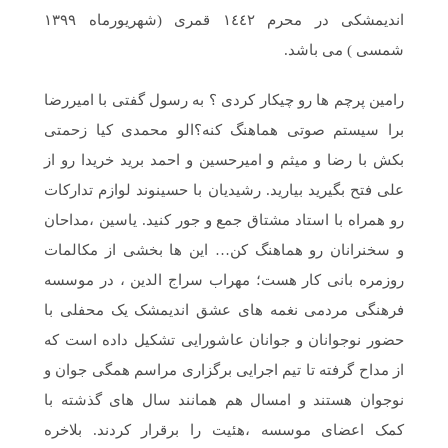
اندیمشکی در محرم ١٤٤٢ قمری (شهریورماه ۱۳۹۹
شمسی ) می باشد.
رامین پرچم ها رو چیکار کردی ؟ به رسول گفتی با امیررضا
برا سیستم صوتی هماهنگ کنه؟الو محمدی کیا زحمتی
بکش با رضا و میثم و امیرحسین و احمد برید خریدا رو از
علی فتح بگیرید بیارید. رشیدیان با حسینوند لوازم تدارکات
رو همراه با استاد مشتاق جمع و جور کنید. یاسین ،مداحان
و سخنرانان رو هماهنگ کن… این ها بخشی از مکالمات
روزمره بانی کار هست؛ مهراب سراج الدین ، در موسسه
فرهنگی مردمی نغمه های عشق اندیمشک یک محفلی با
حضور نوجوانان و جوانان عاشورایی تشکیل داده است که
از مداح گرفته تا تیم اجرایی برگزاری مراسم همگی جوان و
نوجوان هستند و امسال هم همانند سال های گذشته با
کمک اعضای موسسه ،هئیت را برقرار کردند. بلاخره