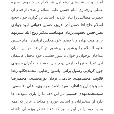
آمدند و در شب‌های دهه اول هر کدام در خصوص سیره
عملی و رفتاری امام حسین علیه السلام و هدف از قیام آن
حضرت مطالبی را بیان کردند. اساتید بزرگواری چون
حجج
اسلام حاج آقا حسن آذر افروز، حسین قنواتی،امید جوادی
نصر،حسن نجفوند،پژمان طهماسبی،دکتر روح الله شیرمهد
بر ما منت نهاده و با حضور خود مجلس اربابمان امام حسین
علیه السلام را پرشور و پرشعور تر کردند. در این میان
مداحان نوجوان و جوان با شور حسینی خود محفل عاشقان
ابی عبدالله ع را حرارتی دو چندان بخشیدند ،
ذاکران حسینی
چون کربلایی رسول براتی، یاسین رضایی، محمدچکاو، رضا
قلاوند، محمدمهدی خادمی، یزدان نورمحمدی، محمدرضا
حسینوند،آریوشانظر، سید احمد موسوی، علی قاسمی،
سیدمحمدمهدی حسینی
در این دهه ما را یاری نمودند. جا
دارد از سخنرانان و اساتید حوزه و مداحان عزیز که همه
وجود خود را در این مسیر گذاشتند تشکر ویژه ای داشته