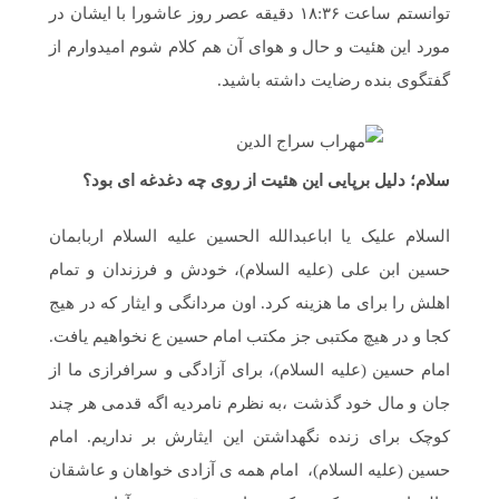
توانستم ساعت ۱۸:۳۶ دقیقه عصر روز عاشورا با ایشان در
مورد این هئیت و حال و هوای آن هم کلام شوم امیدوارم از
گفتگوی بنده رضایت داشته باشید.
سلام؛ دلیل برپایی این هئیت از روی چه دغدغه ای بود؟
السلام علیک یا اباعبدالله الحسین علیه السلام اربابمان
حسین ابن علی (علیه السلام)، خودش و فرزندان و تمام
اهلش را برای ما هزینه کرد. اون مردانگی و ایثار که در هیج
کجا و در هیچ مکتبی جز مکتب امام حسین ع نخواهیم یافت.
امام حسین (علیه السلام)، برای آزادگی و سرافرازی ما از
جان و مال خود گذشت ،به نظرم نامردیه اگه قدمی هر چند
کوچک برای زنده نگهداشتن این ایثارش بر نداریم. امام
حسین (علیه السلام)، امام همه ی آزادی خواهان و عاشقان