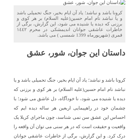
اندیمشک با معاونت جوانان اداره کل ورزش و جوانان
خوزستان
کرونا باشد و نباشد؛ یاد آن ایام بخیر، جنگ تحمیلی باشد
و یا نباشد نام امام حسین(علیه السلام) بر هر کوی و
برزنی که دیده یا شنیده می شود، این گزارش، برگی از
دیدار دبیر موسسه فرهنگی مردمی نغمه های عشق با ریاست
خاطرات عاشقی جوانان اندیمشکی در محرم ١٤٤٢
اداره ورزش و جوانان اندیمشک
قمری (شهریورماه 1399 شمسی ) می باشد.
مراسم دورهمی خانوادگی با عنوان کافه شادی مهدوی به
داستان این جوان، شور، عشق
مناسبت نیمه شعبان و دهه فجر و هفته ی جوان در اندیمشک
برگزار شد.
مراسم جشن ولادت امام زمان (عج) و جشن فجر انقلاب
کرونا باشد و نباشد؛ یاد آن ایام بخیر، جنگ تحمیلی باشد و یا
اسلامی و هفته ی جوان در اندیمشک برگزار شد.
نباشد نام امام حسین(علیه السلام) بر هر کوی و برزنی که
دیده یا شنیده می شود، نا خودآگاه، دل عاشق می شود؛ با
تشریح برنامه های دهه مهدویت شبکه فرهنگی مردمی نغمه
چشمان خود در راهپیمایی اربعین هر ساله دیده ایم که
های عشق اندیمشک
احساس این عشق سن نمی شناسد، چون ماجرای کربلا یک
واقعیت و حقیقت است که در هر سنی می توان آن واقعه را
درک کرد. و این گزارش، برگی از خاطرات عاشقی جوانان