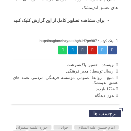
های عشق اندیمشک
برای مشاهده تصاویر کامل از این گزارش
کلیک کنید
لینک کوتاه :
http://naghmehayeeshgh.ir/?p=907
نویسنده : حسین پاک‌سرشت
ارسال توسط :
مدیر فرهنگی
منبع : روابط عمومی موسسه فرهنگی مردمی نغمه های
عشق اندیمشک
1724 بازدید
بدون دیدگاه
برچسب ها
امام حسین علیه السلام
جوانان
حوزه علمیه سفیران