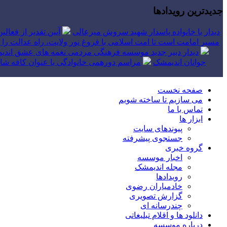
جدیدترین رویدادها
دیدار با خانواده پاسدار شهید سروش میرعالی
آیین تقدیر از فعال
مسیر امامت است تا امت اسلامی با فروغ نور ولایت، راه عدالت را بپ
دیدار دبیر جدید موسسه فرهنگی مردمی نغمه های عشق اندیم
جوانان اندیمشک
مراسم دورهمی خانوادگی با عنوان کافه شاد
صفحه نخست
می سازیم تا ساخته شویم
تماس با ما
ابزار ها
پیوندهای سایت
جستجوی پیشرفته
گروه خبری
اخبار موسسه
مجله اندیمشک
رویدادها
خادمیاران رضوی
گزارش تصویری
چندرسانه ای
دانلود ها و اقلام تبلیغاتی
درباره موسسه