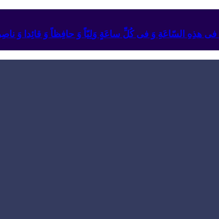
ئِهِ فی هذِهِ السّاعَةِ وَ فی کُلِّ ساعَةٍ وَلِیّاً وَ حافِظاً وَ قائِدا ‏وَ ناصِراً 