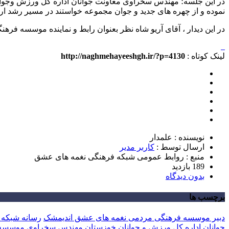
در این جلسه؛ مهندس سخراوی معاونت جوانان اداره کل ورزش وجوا
نموده و از چهره های جدید و جوان مجموعه خواستند در مسیر رشد ار
در این دیدار ، آقای آریو شاه نظر بعنوان رابط و نماینده موسسه ف
لینک کوتاه :
http://naghmehayeeshgh.ir/?p=4130
نویسنده : علمدار
ارسال توسط :
کاربر مدیر
منبع : روابط عمومی شبکه فرهنگی نغمه های عشق
189 بازدید
بدون دیدگاه
برچسب ها
دبیر موسسه فرهنگی مردمی نغمه های عشق اندیمشک
رسانه شبکه 
جوانان اداره کل ورزش و جوانان خوزستان
مهندس سخراوی
موسسه 