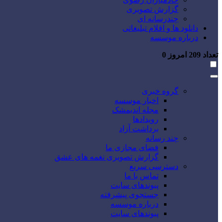
گزارش تصویری
چندرسانه ای
دانلود ها و اقلام تبلیغاتی
درباره موسسه
تعداد
209
امروز
0
گروه خبری
اخبار موسسه
مجله اندیمشک
رویدادها
برداشت آزاد
چند رسانه
فضای مجازی ما
گزارش تصویری نغمه های عشق
دسترسی سریع
تماس با ما
پیوندهای سایت
جستجوی پیشرفته
درباره موسسه
پیوندهای سایت