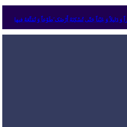
وَ دَلیلاً وَ عَیْناً حَتّى تُسْکِنَهُ أَرْضَک َطَوْعاً وَ تُمَتِّعَهُ فیها