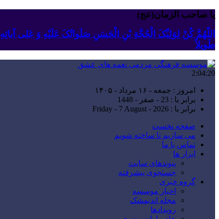
یا صاحب الزمان(عج)
اللّهُمَّ کُنْ لِوَلِیِّکَ الْحُجَّةِ بْنِ الْحَسَنِ صَلَواتُکَ عَلَیْهِ وَ عَلى آبا
طَویلاً
2:04:21
امروز : جمعه - ۱۶ مرداد - ۱۴۰۵
برابر با : 23 - صفر - 1448
برابر با : Friday - 7 August - 2026
صفحه نخست
می سازیم تا ساخته شویم
تماس با ما
ابزار ها
پیوندهای سایت
جستجوی پیشرفته
گروه خبری
اخبار موسسه
مجله اندیمشک
رویدادها
خادمیاران رضوی