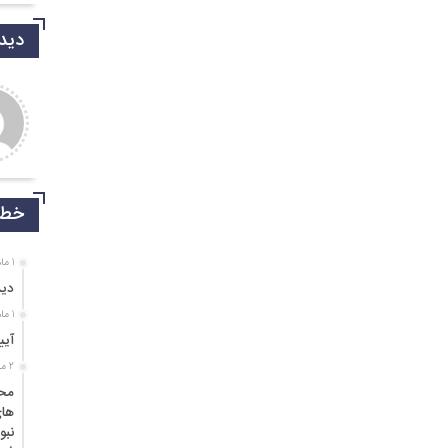
دیدگ
دی شریفی نیا
جمالی نسب
روشکر که جوانانی مثه شما
موفق باشید و تندرست
یم.
خط 
1 ماه قبل
دید
1 ماه قبل
آیی
2 ماه قبل
محم
های
نبو