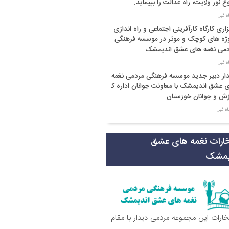
غ نور ولایت، راه عدالت را بپیماید.
زاری کارگاه کارآفرینی اجتماعی و راه اندازی
ژه های کوچک و موثر در موسسه فرهنگی
می نغمه های عشق اندیمشک
ار دبیر جدید موسسه فرهنگی مردمی نغمه
 عشق اندیمشک با معاونت جوانان اداره کل
ش و جوانان خوزستان
ار دبیر موسسه فرهنگی مردمی نغمه های
 با ریاست اداره ورزش و جوانان اندیمشک
خارات نغمه های عشق
یمشک
سم دورهمی خانوادگی با عنوان کافه شادی
وی به مناسبت نیمه شعبان و دهه فجر و
ه ی جوان در اندیمشک برگزار شد.
سم جشن ولادت امام زمان (عج) و جشن
تخارات این مجموعه مردمی دیدار با مقام
 انقلاب اسلامی و هفته ی جوان در
یمشک برگزار شد.