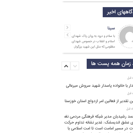
اههای اخیر
سینا
با سلام و درود به روان پاک شهدای
اسلام و انقلاب در خصوص شهدای
مظلومی که مثل این شهید بزرگوار،
در تقابل با گروه
زمان همه پست ها
ار با خانواده پاسدار شهید سروش میرعالی
ن تقدیر از فعالین امر ازدواج استان خوزستان
د رشیدیان مدیر شبکه فرهنگی مردمی نغمه
 عشق اندیمشک: غدیر نشانه تداوم حرکت
ت در مسیر امامت است تا امت اسلامی با