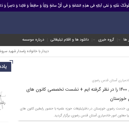
صَلَواتُکَ عَلَیْهِ وَ عَلى آبائِهِ فی هذِهِ السّاعَةِ وَ فی کُلِّ ساعَةٍ وَلِیّاً وَ حافِظاً وَ قائِدا ‏وَ ناصِراً وَ دَلیل
ر ها
گروه خبری
دانلود ها و اقلام تبلیغاتی
درباره موسسه
دیدار با خانواده پاسدار شهید سروش میرعالی
یاد
 خادمیاری آستان قدس رضوی
ما هدف گذاری برای ۱۴۰۰ را در نظر گرفته ایم + نشست تخصصی کانون های
خوزستان
مت رضوی خوزستان در دفترتبلیغات حوزه علمیه با حضور رابطین کانون های
معاون امور خادمیاری آستان قدس رضوی، برگزار گردید.