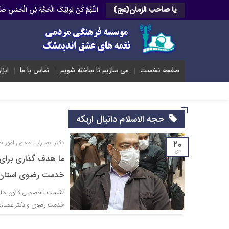
یا صاحب الزمان(عج)
اللّهُمَّ کُنْ لِوَلِیِّکَ الْحُجَّةِ بْنِ الْحَسَنِ 
صفحه نخست
می سازیم تا ساخته شویم
تماس با ما
ابزا
حجه الاسلام دانیال اریکه
۲۰
دکتر عصارنیا ، معاون امور
دی
خدمت رضوی استان 
نشست تخصصی کانون های خد
خدمت رضوی و دکتر عصارنیا 