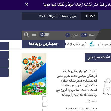
اً وَ عَیْناً حَتّى تُسْکِنَهُ أَرْضَک َطَوْعاً وَ تُمَتِّعَهُ فیها طَویلاً
4:18:03
امروز : جمعه - ۱۶ مرداد - ۱۴۰۵
تعداد
209
امروز
0
جدیدترین رویدادها
آیین تقدیر از فعالین امر ازدواج استان خوزستان
محمد رشیدیان مدیر شبک
داشت سردبیر
محمد رشیدیان مدیر شبکه
فرهنگی مردمی نغمه های عشق
اندیمشک: غدیر نشانه تداوم
حرکت نبوت در مسیر امامت
است تا امت اسلامی با فروغ نور
ولایت، راه عدالت را بپیماید.
علمدار12
دیدار دبیر جدید موسسه