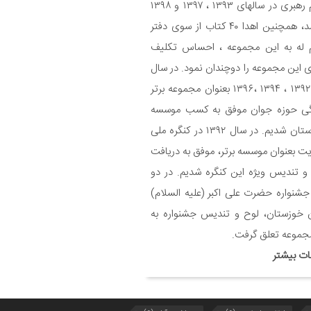
معظم رهبری در سالهای ۱۳۹۳ ، ۱۳۹۷ و ۱۳۹۸
میباشد، همچنین اهدا ۴۰ کتاب از سوی دفتر
یح برنامه های دهه مهدویت شبکه فرهنگی
 له به این مجموعه ، احساس تکلیف
می نغمه های عشق اندیمشک
 این مجموعه را دوچندان نمود. در سال
یع بسته جشن تکلیف به دختران سادات
های ۱۳۹۲ ، ۱۳۹۴ ،۱۳۹۶ بعنوان مجموعه برتر
ام اندیمشک در شب ولادت امام علی(ع)
گی حوزه جوان موفق به کسب موسسه
برتر استان شدیم. در سال ۱۳۹۲ در کنگره ملی
ایجاد ۱۱۰ شعبه نغمه های عشق در ۱۱۰ منطقه
 و روستای اندیمشک
ت بعنوان موسسه برتر، موفق به دریافت
 تندیس ویژه این کنگره شدیم. در دو
سم رونمایی از طرح ستاره های اندیمشک و
جشنواره حضرت علی اکبر (علیه السلام)
 خانه های نور، محله های آسمانی همزمان
جشن ولادت حضرت فاطمه (س) در
 خوزستان، لوح و تندیس جشنواره به
دیمشک
جموعه تعلق گرفت.
ات بیشتر
حافظی سراج الدین با شبکه فرهنگی مردمی
ه های عشق