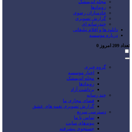
مجله اندیمشک
رویدادها
خادمیاران رضوی
گزارش تصویری
چندرسانه ای
دانلود ها و اقلام تبلیغاتی
درباره موسسه
تعداد
209
امروز
0
گروه خبری
اخبار موسسه
مجله اندیمشک
رویدادها
برداشت آزاد
چند رسانه
فضای مجازی ما
گزارش تصویری نغمه های عشق
دسترسی سریع
تماس با ما
پیوندهای سایت
جستجوی پیشرفته