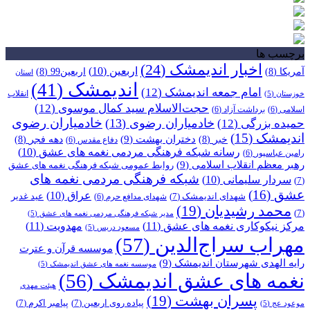
برچسب ها
اخبار اندیمشک
(24)
اربعین
(10)
آمریکا
(8)
اربعین99
(8)
استان
اندیمشک
(41)
امام جمعه اندیمشک
(12)
انقلاب
خوزستان
(5)
حجت‌الاسلام سید کمال موسوی
(12)
اسلامی
(6)
برداشت آزاد
(6)
خادمیاران رضوی
خادمیاران رضوی
(13)
حمیده بزرگی
(12)
اندیمشک
(15)
دختران بهشت
(9)
خبر
(8)
دهه فجر
(8)
دفاع مقدس
(6)
رسانه شبکه فرهنگی مردمی نغمه های عشق
(10)
رامین عباسپور
(6)
رهبر معظم انقلاب اسلامی
(9)
روابط عمومی شبکه فرهنگی نغمه های عشق
شبکه فرهنگی مردمی نغمه های
سردار سلیمانی
(10)
(7)
عشق
(16)
عراق
(10)
شهدای اندیمشک
(7)
عید غدیر
شهدای مدافع حرم
(6)
محمد رشیدیان
(19)
(7)
مدیر شبکه فرهنگی مردمی نغمه های عشق
(5)
مرکز نیکوکاری نغمه های عشق
(11)
مهدویت
(11)
مسعود دریس
(5)
مهراب سراج‌الدین
(57)
موسسه قرآن و عترت
رایه الهدی شهرستان اندیمشک
(9)
موسسه نغمه های عشق اندیمشک
(5)
نغمه های عشق اندیمشک
(56)
هیئت مهدی
پسران بهشت
(19)
پیاده روی اربعین
(7)
پیامبر اکرم
(7)
موعود عج
(5)