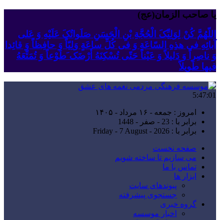
یا صاحب الزمان(عج)
اللّهُمَّ کُنْ لِوَلِیِّکَ الْحُجَّةِ بْنِ الْحَسَنِ صَلَواتُکَ عَلَیْهِ وَ عَلى
آبائِهِ فی هذِهِ السّاعَةِ وَ فی کُلِّ ساعَةٍ وَلِیّاً وَ حافِظاً وَ قائِدا
‏وَ ناصِراً وَ دَلیلاً وَ عَیْناً حَتّى تُسْکِنَهُ أَرْضَک َطَوْعاً وَ تُمَتِّعَهُ
فیها طَویلاً
5:47:01
امروز : جمعه - ۱۶ مرداد - ۱۴۰۵
برابر با : 23 - صفر - 1448
برابر با : Friday - 7 August - 2026
صفحه نخست
می سازیم تا ساخته شویم
تماس با ما
ابزار ها
پیوندهای سایت
جستجوی پیشرفته
گروه خبری
اخبار موسسه