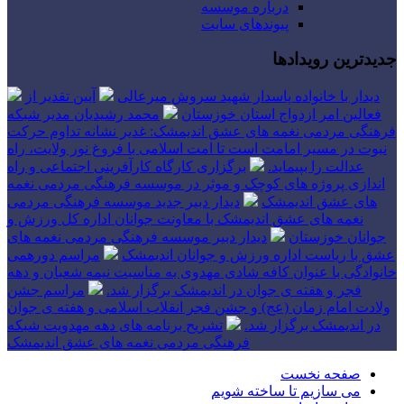
درباره موسسه
پیوندهای سایت
جدیدترین رویدادها
دیدار با خانواده پاسدار شهید سروش میرعالی
آیین تقدیر از
فعالین امر ازدواج استان خوزستان
محمد رشیدیان مدیر شبکه
فرهنگی مردمی نغمه های عشق اندیمشک: غدیر نشانه تداوم حرکت
نبوت در مسیر امامت است تا امت اسلامی با فروغ نور ولایت، راه
عدالت را بپیماید.
برگزاری کارگاه کارآفرینی اجتماعی و راه
اندازی پروژه های کوچک و موثر در موسسه فرهنگی مردمی نغمه
های عشق اندیمشک
دیدار دبیر جدید موسسه فرهنگی مردمی
نغمه های عشق اندیمشک با معاونت جوانان اداره کل ورزش و
جوانان خوزستان
دیدار دبیر موسسه فرهنگی مردمی نغمه های
عشق با ریاست اداره ورزش و جوانان اندیمشک
مراسم دورهمی
خانوادگی با عنوان کافه شادی مهدوی به مناسبت نیمه شعبان و دهه
فجر و هفته ی جوان در اندیمشک برگزار شد.
مراسم جشن
ولادت امام زمان (عج) و جشن فجر انقلاب اسلامی و هفته ی جوان
در اندیمشک برگزار شد.
تشریح برنامه های دهه مهدویت شبکه
فرهنگی مردمی نغمه های عشق اندیمشک
صفحه نخست
می سازیم تا ساخته شویم