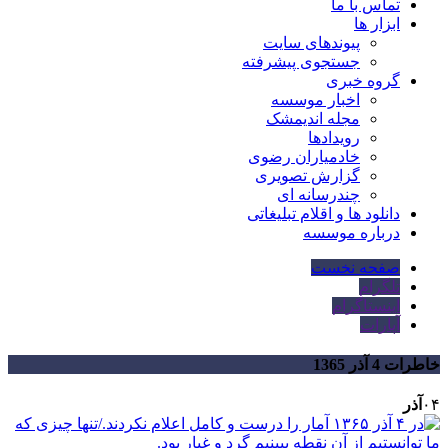
تماس با ما
ابزار ها
پیوندهای سایت
جستجوی پیشرفته
گروه خبری
اخبار موسسه
مجله اندیمشک
رویدادها
خادمیاران رضوی
گزارش تصویری
چندرسانه ای
دانلود ها و اقلام تبلیغاتی
درباره موسسه
صفحه نخست
تلگرام
اینستاگرام
آپارات
خاطرات 4 آذر 1365
۰۴
آذر