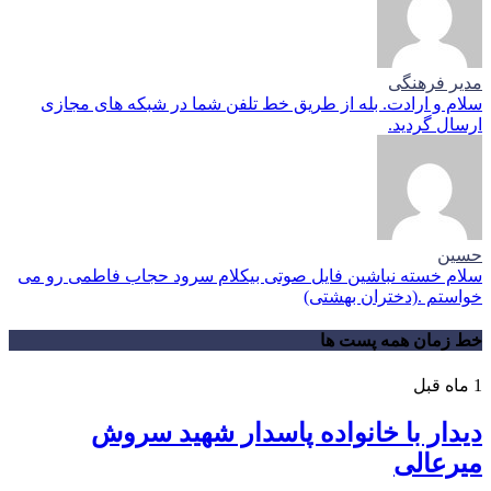
مدیر فرهنگی
سلام و ارادت. بله از طریق خط تلفن شما در شبکه های مجازی
ارسال گردید.
حسین
سلام خسته نباشین فایل صوتی بیکلام سرود حجاب فاطمی رو می
خواستم .(دختران بهشتی)
خط زمان همه پست ها
1 ماه قبل
دیدار با خانواده پاسدار شهید سروش
میرعالی