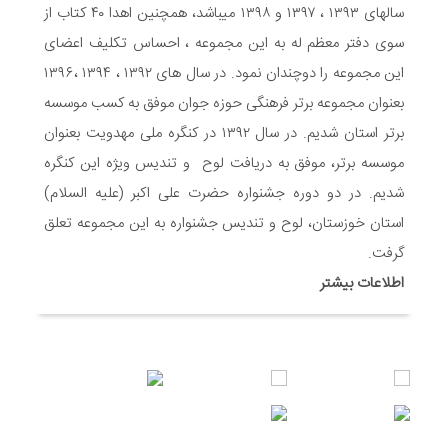
6 ماه قبل
سالهای ۱۳۹۳ ، ۱۳۹۷ و ۱۳۹۸ میباشد، همچنین اهدا ۴۰ کتاب از
تشریح برنامه های دهه مهدویت شبکه فرهنگی مردمی نغمه های
سوی دفتر معظم له به این مجموعه ، احساس تکلیف اعضای
عشق اندیمشک
این مجموعه را دوچندان نمود. در سال های ۱۳۹۲ ، ۱۳۹۴ ،۱۳۹۶
7 ماه قبل
بعنوان مجموعه برتر فرهنگی حوزه جوان موفق به کسب موسسه
توزیع بسته جشن تکلیف به دختران سادات ایتام اندیمشک در شب
ولادت امام علی(ع)
برتر استان شدیم. در سال ۱۳۹۲ در کنگره ملی مهدویت بعنوان
7 ماه قبل
موسسه برتر، موفق به دریافت لوح و تندیس ویژه این کنگره
ایجاد ۱۱۰ شعبه نغمه های عشق در ۱۱۰ منطقه شهر و روستای
شدیم. در دو دوره جشنواره حضرت علی اکبر (علیه السلام)
اندیمشک
استان خوزستان، لوح و تندیس جشنواره به این مجموعه تعلق
7 ماه قبل
مراسم رونمایی از طرح ستاره های اندیمشک و طرح خانه های نور،
گرفت.
محله های آسمانی همزمان با جشن ولادت حضرت فاطمه (س) در
اطلاعات بیشتر
اندیمشک
8 ماه قبل
خداحافظی سراج الدین با شبکه فرهنگی مردمی نغمه های عشق
8 ماه قبل
هفتمین همایش بانوان فعال در عرصه‌ هیئت کشور
8 ماه قبل
برگزاری رویداد ملی جامعه پرداز