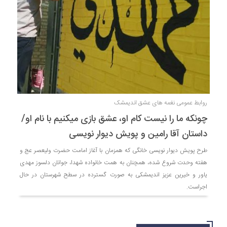
روابط عمومی نغمه های عشق اندیمشک
چونکه ما را نیست کام او، عشق بازی میکنیم با نام او/
داستان آقا رامین و پویش دیوار نویسی
طرح پویش دیوار نویسی خانگی که همزمان با آغاز امامت حضرت ولیعصر عج و
هفته وحدت شروع شده، همچنان به همت خانواده شهدا، جوانان دلسوز مهدی
یاور و خیرین عزیز اندیمشکی به صورت گسترده در سطح شهرستان در حال
اجراست.