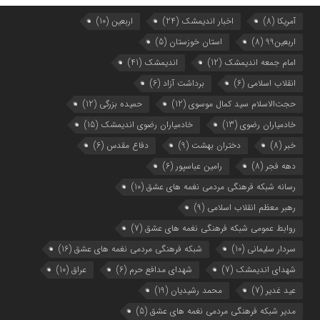
آمریکا
(8)
اخبار اندیمشک
(24)
اربعین
(10)
اربعین99
(8)
استان خوزستان
(5)
امام جمعه اندیمشک
(12)
اندیمشک
(41)
انقلاب اسلامی
(6)
برداشت آزاد
(6)
حجت‌الاسلام سید کمال موسوی
(12)
حمیده بزرگی
(12)
خادمیاران رضوی
(13)
خادمیاران رضوی اندیمشک
(15)
خبر
(8)
دختران بهشت
(9)
دفاع مقدس
(6)
دهه فجر
(8)
رامین عباسپور
(6)
رسانه شبکه فرهنگی مردمی نغمه های عشق
(10)
رهبر معظم انقلاب اسلامی
(9)
روابط عمومی شبکه فرهنگی نغمه های عشق
(7)
سردار سلیمانی
(10)
شبکه فرهنگی مردمی نغمه های عشق
(16)
شهدای اندیمشک
(7)
شهدای مدافع حرم
(6)
عراق
(10)
عید غدیر
(7)
محمد رشیدیان
(19)
مدیر شبکه فرهنگی مردمی نغمه های عشق
(5)