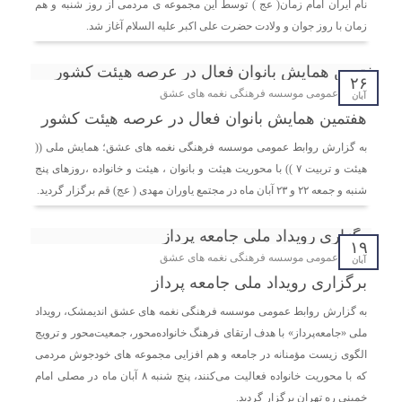
اندیمشک با معاونت جوانان اداره کل ورزش و جوانان
نام ایران امام زمان( عج ) توسط این مجموعه ی مردمی از روز شنبه و هم
خوزستان
زمان با روز جوان و ولادت حضرت علی اکبر علیه السلام آغاز شد.
دیدار دبیر موسسه فرهنگی مردمی نغمه های عشق با ریاست
۲۶
اداره ورزش و جوانان اندیمشک
روابط عمومی موسسه فرهنگی نغمه های عشق
آبان
هفتمین همایش بانوان فعال در عرصه‌ هیئت کشور
مراسم دورهمی خانوادگی با عنوان کافه شادی مهدوی به
به گزارش روابط عمومی موسسه فرهنگی نغمه های عشق؛ همایش ملی ((
مناسبت نیمه شعبان و دهه فجر و هفته ی جوان در اندیمشک
هیئت و تربیت ۷ )) با محوریت هیئت و بانوان ، هیئت و خانواده ،روزهای پنج
برگزار شد.
شنبه و جمعه ۲۲ و ۲۳ آبان ماه در مجتمع یاوران مهدی ( عج) قم برگزار گردید.
مراسم جشن ولادت امام زمان (عج) و جشن فجر انقلاب
۱۹
اسلامی و هفته ی جوان در اندیمشک برگزار شد.
روابط عمومی موسسه فرهنگی نغمه های عشق
آبان
برگزاری رویداد ملی جامعه پرداز
تشریح برنامه های دهه مهدویت شبکه فرهنگی مردمی نغمه
به گزارش روابط عمومی موسسه فرهنگی نغمه های عشق اندیمشک، رویداد
های عشق اندیمشک
ملی «جامعه‌پرداز» با هدف ارتقای فرهنگ خانواده‌محور، جمعیت‌محور و ترویج
الگوی زیست مؤمنانه در جامعه و هم افزایی مجموعه های خودجوش مردمی
که با محوریت خانواده فعالیت می‌کنند، پنج شنبه ۸ آبان ماه در مصلی امام
خمینی ره تهران برگزار گردید.