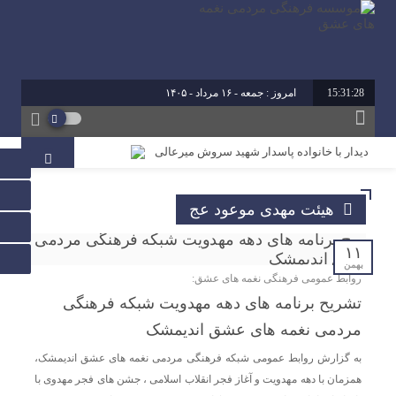
15:31:28
امروز : جمعه - ۱۶ مرداد - ۱۴۰۵
برابر با : 23 - صفر - 1448
برابر با : Friday - 7 August - 2026
دیدار با خانواده پاسدار شهید سروش میرعالی
آیین تقدیر از فعالین امر ازدواج استان خوزستان
هیئت مهدی موعود عج
محمد رشیدیان مدیر شبکه فرهنگی مردمی نغمه های عشق
اندیمشک: غدیر نشانه تداوم حرکت نبوت در مسیر امامت
است تا امت اسلامی با فروغ نور ولایت، راه عدالت را بپیماید.
۱۱
بهمن
روابط عمومی فرهنگی نغمه های عشق:
برگزاری کارگاه کارآفرینی اجتماعی و راه اندازی پروژه های
تشریح برنامه های دهه مهدویت شبکه فرهنگی
کوچک و موثر در موسسه فرهنگی مردمی نغمه های عشق
مردمی نغمه های عشق اندیمشک
اندیمشک
به گزارش روابط عمومی شبکه فرهنگی مردمی نغمه های عشق اندیمشک،
همزمان با دهه مهدویت و آغاز فجر انقلاب اسلامی ، جشن های فجر مهدوی با
دیدار دبیر جدید موسسه فرهنگی مردمی نغمه های عشق