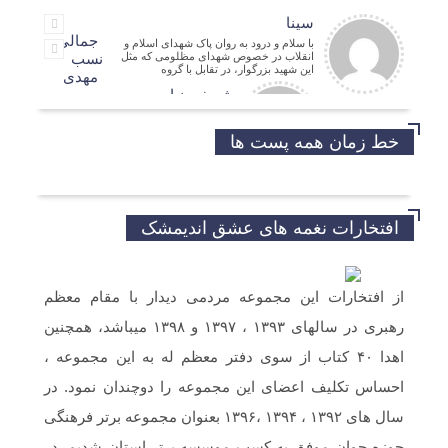
سینا
جمالی
با سلام و درود به روان پاک شهدای اسلام و
انقلاب در خصوص شهدای مظلومی که مثل
نسب
این شهید بزرگوار، در تقابل با گروه
مهدی
شریفی نیا
مدیر فرهنگی
حسین
خط زمان همه پست ها
موفق باشید و تندرست
افتخارات نغمه های عشق اندیمشک
خداروشکر که جوانانی مثه شما داریم.
از افتخارات این مجموعه مردمی دیدار با مقام معظم
رهبری در سالهای ۱۳۹۳ ، ۱۳۹۷ و ۱۳۹۸ میباشد، همچنین
سلام و ارادت. بله از طریق خط تلفن شما در
شبکه های مجازی ارسال گردید.
اهدا ۴۰ کتاب از سوی دفتر معظم له به این مجموعه ،
احساس تکلیف اعضای این مجموعه را دوچندان نمود. در
سلام خسته نباشین فایل صوتی بیکلام سرود
سال های ۱۳۹۲ ، ۱۳۹۴ ،۱۳۹۶ بعنوان مجموعه برتر فرهنگی
حجاب فاطمی رو می خواستم .(دختران
بهشتی)
حوزه جوان موفق به کسب موسسه برتر استان شدیم. در