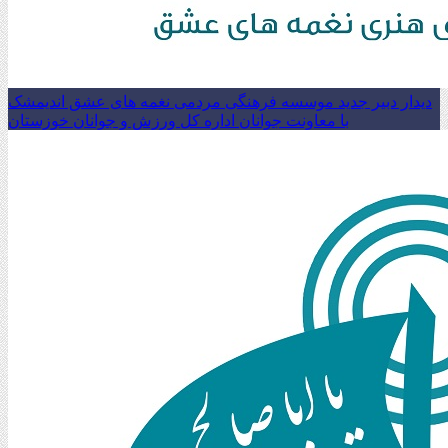
دیدار دبیر جدید موسسه فرهنگی مردمی نغمه های عشق اندیمشک
با معاونت جوانان اداره کل ورزش و جوانان خوزستان