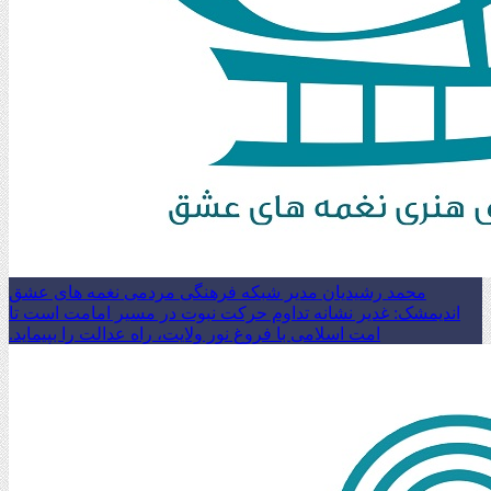
محمد رشیدیان مدیر شبکه فرهنگی مردمی نغمه های عشق
اندیمشک: غدیر نشانه تداوم حرکت نبوت در مسیر امامت است تا
امت اسلامی با فروغ نور ولایت، راه عدالت را بپیماید.