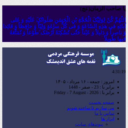
یا صاحب الزمان(عج)
اللّهُمَّ کُنْ لِوَلِیِّکَ الْحُجَّةِ بْنِ الْحَسَنِ صَلَواتُکَ عَلَیْهِ وَ عَلى
آبائِهِ فی هذِهِ السّاعَةِ وَ فی کُلِّ ساعَةٍ وَلِیّاً وَ حافِظاً وَ قائِدا
‏وَ ناصِراً وَ دَلیلاً وَ عَیْناً حَتّى تُسْکِنَهُ أَرْضَک َطَوْعاً وَ تُمَتِّعَهُ
فیها طَویلاً
4:31:21
امروز : جمعه - ۱۶ مرداد - ۱۴۰۵
برابر با : 23 - صفر - 1448
برابر با : Friday - 7 August - 2026
صفحه نخست
می سازیم تا ساخته شویم
تماس با ما
ابزار ها
پیوندهای سایت