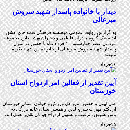
دیدار با خانواده پاسدار شهید سروش
میرعالی
به گزارش روابط عمومی موسسه فرهنگی نغمه های عشق
اندیمشک گروه مادران فاطمی و دختران بهشت این مجموعه
مردمی عصر چهارشنبه ۲۰ خرداد ماه با حضور در منزل
پاسدار شهید سروش میرعالی از خانواده این شهید تکریم
نمودند.
۱۸
خرداد
آیین تقدیر از فعالین امر ازدواج استان
خوزستان
طی آیینی با حضور مدیر کل ورزش و جوانان استان خوزستان
از دکتر مهراب سراج‌الدين و همسر ایشان خانم بزرگی به
پاس تشویق ، ترغیب و تسهیل ازدواج جوانان تقدیر بعمل آمد.
۱۵
خرداد