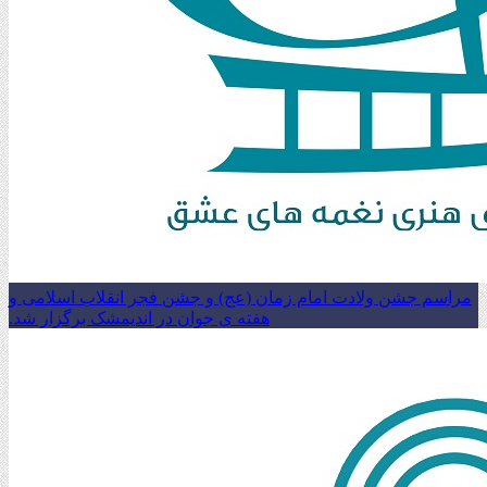
مراسم جشن ولادت امام زمان (عج) و جشن فجر انقلاب اسلامی و
هفته ی جوان در اندیمشک برگزار شد.