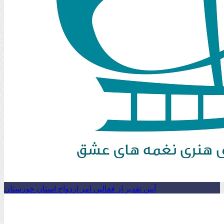
آیین تقدیر از فعالین امر ازدواج استان خوزستان