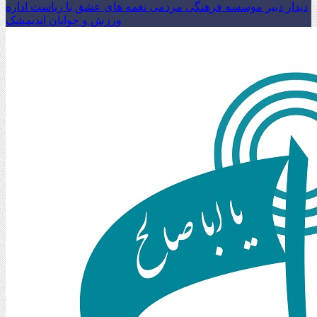
دیدار دبیر موسسه فرهنگی مردمی نغمه های عشق با ریاست اداره
ورزش و جوانان اندیمشک