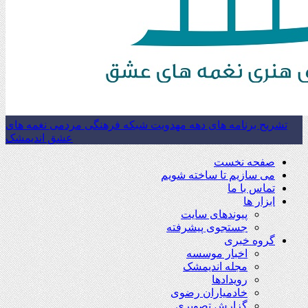
تشریح برنامه های دهه مهدویت شبکه فرهنگی مردمی نغمه های
عشق اندیمشک
صفحه نخست
می سازیم تا ساخته شویم
تماس با ما
ابزار ها
پیوندهای سایت
جستجوی پیشرفته
گروه خبری
اخبار موسسه
مجله اندیمشک
رویدادها
خادمیاران رضوی
گزارش تصویری