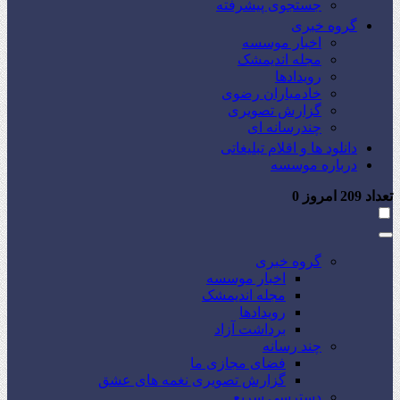
جستجوی پیشرفته
گروه خبری
اخبار موسسه
مجله اندیمشک
رویدادها
خادمیاران رضوی
گزارش تصویری
چندرسانه ای
دانلود ها و اقلام تبلیغاتی
درباره موسسه
تعداد
209
امروز
0
گروه خبری
اخبار موسسه
مجله اندیمشک
رویدادها
برداشت آزاد
چند رسانه
فضای مجازی ما
گزارش تصویری نغمه های عشق
دسترسی سریع