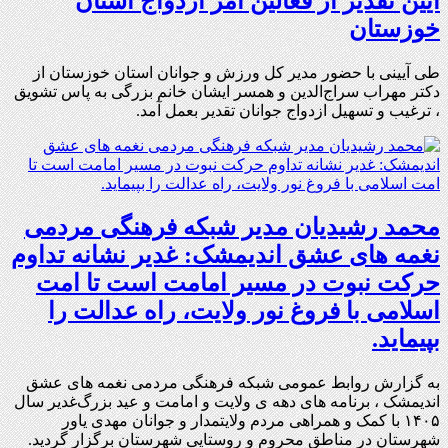
آیین تقدیر از فعالین امر ازدواج استان
خوزستان
طی آیینی با حضور مدیر کل ورزش و جوانان استان خوزستان از
دکتر مهراب سراج‌الدين و همسر ایشان خانم بزرگی به پاس تشویق
، ترغیب و تسهیل ازدواج جوانان تقدیر بعمل آمد.
محمد رشیدیان مدیر شبکه فرهنگی مردمی
نغمه های عشق اندیمشک: غدیر نشانه تداوم
حرکت نبوت در مسیر امامت است تا امت
اسلامی با فروغ نور ولایت، راه عدالت را
بپیماید.
به گزارش روابط عمومی شبکه فرهنگی مردمی نغمه های عشق
اندیمشک ، برنامه های دهه ی ولایت و امامت و عید بزرگ‌غدیر سال
۱۴۰۵ با کمک و همراهی مردم ولایتمدار و جوانان مهدی یاور
شهرستان در مناطق محروم و روستایی شهرستان برگزار گردید.