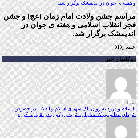
مراسم جشن ولادت امام زمان (عج) و جشن
فجر انقلاب اسلامی و هفته ی جوان در
اندیمشک برگزار شد.
علمدار313
دیدگاههای اخیر
سینا
با سلام و درود به روان پاک شهدای اسلام و انقلاب در خصوص
شهدای مظلومی که مثل این شهید بزرگوار، در تقابل با گروه