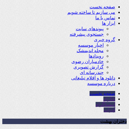
صفحه نخست
می سازیم تا ساخته شویم
تماس با ما
ابزار ها
پیوندهای سایت
جستجوی پیشرفته
گروه خبری
اخبار موسسه
مجله اندیمشک
رویدادها
خادمیاران رضوی
گزارش تصویری
چندرسانه ای
دانلود ها و اقلام تبلیغاتی
درباره موسسه
صفحه نخست
تلگرام
اینستاگرام
آپارات
دختران بهشت