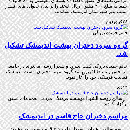
مردمی نغمه‌های عشق با اهدا ۸۰ بسته ی معیشتی به ۸۰ خانواده
جمعا به مبلغ ۴۰۰ میلیون ریال، لبخند را بر لبان خانواده های اقشار
آسیب پذیر شهرستان اندیمشک نشاندند.
۲۸
فروردین
خانم حمیده بزرگی :
گروه سرود دختران بهشت اندیمشک تشکیل
شد.
خانم حمیده بزرگی گفت: سرود و شعر ارزشی می‌تواند در جامعه
اثر بخش و نشاط آفرین باشد.گروه سرود دختران بهشت اندیمشک
فعالیت فرهنگی خود را آغاز نمود.
۱۲
دی
در سالن روضه الشهدا موسسه فرهنگی مردمی نغمه های عشق
برگزار گردید.
مراسم دختران حاج قاسم در اندیمشک
مراسم سالروز شهادت سردار دلها، حاج قاسم سلیمانی و شهید