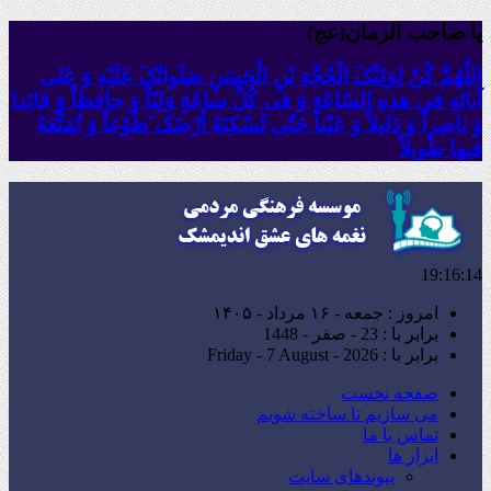
یا صاحب الزمان(عج)
اللّهُمَّ کُنْ لِوَلِیِّکَ الْحُجَّةِ بْنِ الْحَسَنِ صَلَواتُکَ عَلَیْهِ وَ عَلى
آبائِهِ فی هذِهِ السّاعَةِ وَ فی کُلِّ ساعَةٍ وَلِیّاً وَ حافِظاً وَ قائِدا
‏وَ ناصِراً وَ دَلیلاً وَ عَیْناً حَتّى تُسْکِنَهُ أَرْضَک َطَوْعاً وَ تُمَتِّعَهُ
فیها طَویلاً
19:16:15
امروز : جمعه - ۱۶ مرداد - ۱۴۰۵
برابر با : 23 - صفر - 1448
برابر با : Friday - 7 August - 2026
صفحه نخست
می سازیم تا ساخته شویم
تماس با ما
ابزار ها
پیوندهای سایت