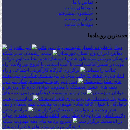
تماس با ما
پیوندهای سایت
جستجوی پیشرفته
درباره موسسه
پیوندهای سایت
جدیدترین رویدادها
دیدار با خانواده پاسدار شهید سروش میرعالی
آیین تقدیر از
فعالین امر ازدواج استان خوزستان
محمد رشیدیان مدیر شبکه
فرهنگی مردمی نغمه های عشق اندیمشک: غدیر نشانه تداوم حرکت
نبوت در مسیر امامت است تا امت اسلامی با فروغ نور ولایت، راه
عدالت را بپیماید.
برگزاری کارگاه کارآفرینی اجتماعی و راه
اندازی پروژه های کوچک و موثر در موسسه فرهنگی مردمی نغمه
های عشق اندیمشک
دیدار دبیر جدید موسسه فرهنگی مردمی
نغمه های عشق اندیمشک با معاونت جوانان اداره کل ورزش و
جوانان خوزستان
دیدار دبیر موسسه فرهنگی مردمی نغمه های
عشق با ریاست اداره ورزش و جوانان اندیمشک
مراسم دورهمی
خانوادگی با عنوان کافه شادی مهدوی به مناسبت نیمه شعبان و دهه
فجر و هفته ی جوان در اندیمشک برگزار شد.
مراسم جشن
ولادت امام زمان (عج) و جشن فجر انقلاب اسلامی و هفته ی جوان
در اندیمشک برگزار شد.
تشریح برنامه های دهه مهدویت شبکه
فرهنگی مردمی نغمه های عشق اندیمشک