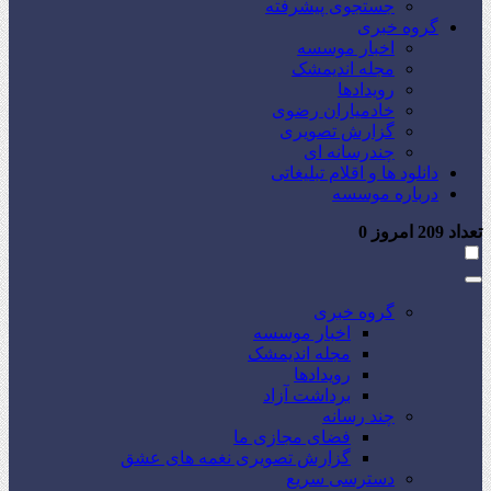
جستجوی پیشرفته
گروه خبری
اخبار موسسه
مجله اندیمشک
رویدادها
خادمیاران رضوی
گزارش تصویری
چندرسانه ای
دانلود ها و اقلام تبلیغاتی
درباره موسسه
تعداد
209
امروز
0
گروه خبری
اخبار موسسه
مجله اندیمشک
رویدادها
برداشت آزاد
چند رسانه
فضای مجازی ما
گزارش تصویری نغمه های عشق
دسترسی سریع