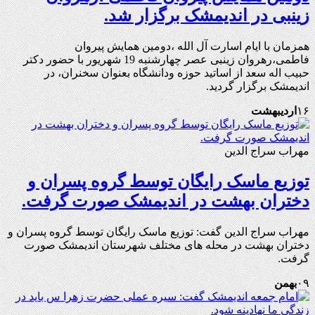
زینبی در اندیمشک برگزار شد.
همزمان با ایام اسارت آل الله ،دومین همایش پیروان
فاطمی،رهروان زینبی عصر چهارشنبه 19 شهریور با حضور دکتر
حبیب اله سعد از اساتید حوزه ودانشگاه بعنوان سخنران، در
اندیمشک برگزار گردید.
۱۶
اردیبهشت
مهراب سراج الدین
توزیع ماسک رایگان توسط گروه پسران و
دختران بهشت در اندیمشک صورت گرفت.
مهراب سراج الدین گفت: توزیع ماسک رایگان توسط گروه پسران و
دختران بهشت در محله های مختلف شهرستان اندیمشک صورت
گرفت.
۰۹
بهمن