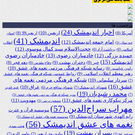
برچسب ها
اخبار اندیمشک
(24)
اربعین
(10)
آمریکا
(8)
اربعین99
(8)
استان
اندیمشک
(41)
امام جمعه اندیمشک
(12)
انقلاب
خوزستان
(5)
حجت‌الاسلام سید کمال موسوی
(12)
اسلامی
(6)
برداشت آزاد
(6)
خادمیاران رضوی
خادمیاران رضوی
(13)
حمیده بزرگی
(12)
اندیمشک
(15)
دختران بهشت
(9)
خبر
(8)
دهه فجر
(8)
دفاع مقدس
(6)
رسانه شبکه فرهنگی مردمی نغمه های عشق
(10)
رامین عباسپور
(6)
رهبر معظم انقلاب اسلامی
(9)
روابط عمومی شبکه فرهنگی نغمه های عشق
شبکه فرهنگی مردمی نغمه های
سردار سلیمانی
(10)
(7)
عشق
(16)
عراق
(10)
شهدای اندیمشک
(7)
عید غدیر
شهدای مدافع حرم
(6)
محمد رشیدیان
(19)
(7)
مدیر شبکه فرهنگی مردمی نغمه های عشق
(5)
مرکز نیکوکاری نغمه های عشق
(11)
مهدویت
(11)
مسعود دریس
(5)
مهراب سراج‌الدین
(57)
موسسه قرآن و عترت
رایه الهدی شهرستان اندیمشک
(9)
موسسه نغمه های عشق اندیمشک
(5)
نغمه های عشق اندیمشک
(56)
هیئت مهدی
پسران بهشت
(19)
پیاده روی اربعین
(7)
پیامبر اکرم
(7)
موعود عج
(5)