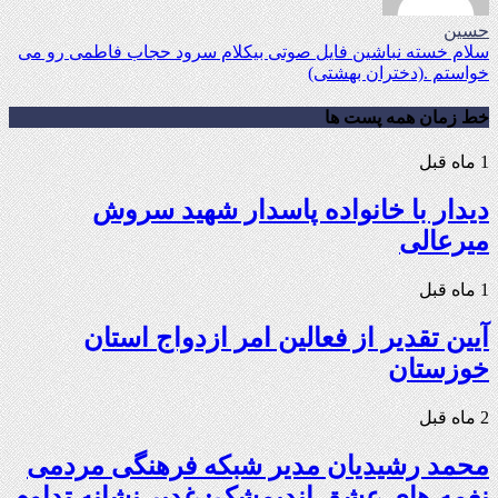
حسین
سلام خسته نباشین فایل صوتی بیکلام سرود حجاب فاطمی رو می
خواستم .(دختران بهشتی)
خط زمان همه پست ها
1 ماه قبل
دیدار با خانواده پاسدار شهید سروش
میرعالی
1 ماه قبل
آیین تقدیر از فعالین امر ازدواج استان
خوزستان
2 ماه قبل
محمد رشیدیان مدیر شبکه فرهنگی مردمی
نغمه های عشق اندیمشک: غدیر نشانه تداوم