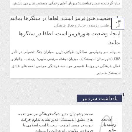
دیدار دبیر جدید موسسه فرهنگی مردمی نغمه های عشق
قرار گرفت.به همین مناسبت؛ میزبان آقای رحمانی و همسرشان می باشیم.
اندیمشک با معاونت جوانان اداره کل ورزش و جوانان
خوزستان
۰۳
مرتضی طیبی، رزمنده ، جانباز و فعال فرهنگی
آذر
دیدار دبیر موسسه فرهنگی مردمی نغمه های عشق با ریاست
اینجا، وضعیت هنوزقرمز است، لطفا در سنگرها
اداره ورزش و جوانان اندیمشک
بمانید.
به بهانه سی‌وچهارمین سالگرد طولانی ترین بمباران جنگ تحمیلی در 4آذر
مراسم دورهمی خانوادگی با عنوان کافه شادی مهدوی به
1365 (شهرستان اندیمشک) ، میزبان نوشته مرتضی طیبی؛ رزمنده ، جانباز و
مناسبت نیمه شعبان و دهه فجر و هفته ی جوان در اندیمشک
فعال فرهنگی در روابط عمومی موسسه فرهنگی مردمی نغمه های عشق
برگزار شد.
اندیمشک هستیم.
مراسم جشن ولادت امام زمان (عج) و جشن فجر انقلاب
اسلامی و هفته ی جوان در اندیمشک برگزار شد.
یادداشت سردبیر
محمد رشیدیان مدیر شبکه فرهنگی مردمی نغمه
تشریح برنامه های دهه مهدویت شبکه فرهنگی مردمی نغمه
های عشق اندیمشک: غدیر نشانه تداوم حرکت
های عشق اندیمشک
نبوت در مسیر امامت است تا امت اسلامی با
فروغ نور ولایت، راه عدالت را بپیماید.