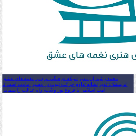
محمد رشیدیان مدیر شبکه فرهنگی مردمی نغمه های عشق
اندیمشک: غدیر نشانه تداوم حرکت نبوت در مسیر امامت است تا
امت اسلامی با فروغ نور ولایت، راه عدالت را بپیماید.