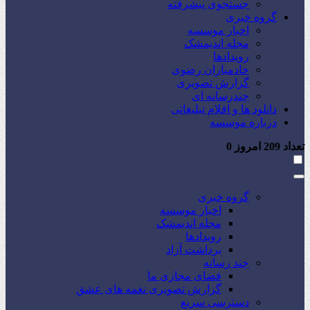
جستجوی پیشرفته
گروه خبری
اخبار موسسه
مجله اندیمشک
رویدادها
خادمیاران رضوی
گزارش تصویری
چندرسانه ای
دانلود ها و اقلام تبلیغاتی
درباره موسسه
تعداد
209
امروز
0
گروه خبری
اخبار موسسه
مجله اندیمشک
رویدادها
برداشت آزاد
چند رسانه
فضای مجازی ما
گزارش تصویری نغمه های عشق
دسترسی سریع