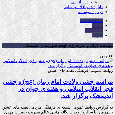
چندرسانه ای
دانلود ها و اقلام تبلیغاتی
درباره موسسه
صفحه نخست
تلگرام
اینستاگرام
آپارات
موسسه قرآن و عترت رایه الهدی شهرستان اندیمشک
۱۶
بهمن
روابط عمومی فرهنگی نغمه های عشق
مراسم جشن ولادت امام زمان (عج) و جشن
فجر انقلاب اسلامی و هفته ی جوان در
اندیمشک برگزار شد.
به گزارش روابط عمومی شبکه ی فرهنگی مردمی نغمه های عشق
، همزمان با سالروز ولادت یگانه منجی عالم بشریت حضرت مهدی