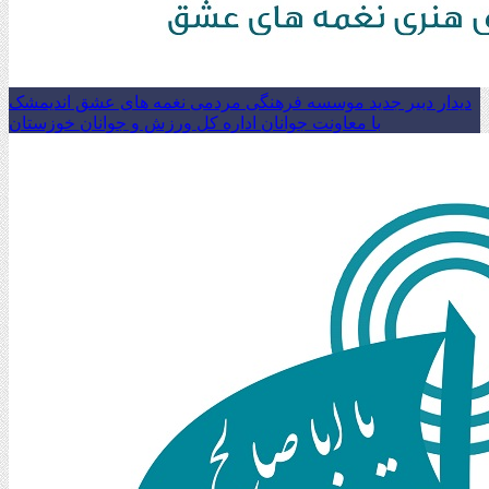
دیدار دبیر جدید موسسه فرهنگی مردمی نغمه های عشق اندیمشک
با معاونت جوانان اداره کل ورزش و جوانان خوزستان