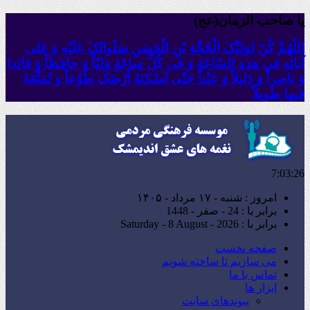
یا صاحب الزمان(عج)
اللّهُمَّ کُنْ لِوَلِیِّکَ الْحُجَّةِ بْنِ الْحَسَنِ صَلَواتُکَ عَلَیْهِ وَ عَلى
آبائِهِ فی هذِهِ السّاعَةِ وَ فی کُلِّ ساعَةٍ وَلِیّاً وَ حافِظاً وَ قائِدا
‏وَ ناصِراً وَ دَلیلاً وَ عَیْناً حَتّى تُسْکِنَهُ أَرْضَک َطَوْعاً وَ تُمَتِّعَهُ
فیها طَویلاً
7:03:28
امروز : شنبه - ۱۷ مرداد - ۱۴۰۵
برابر با : 24 - صفر - 1448
برابر با : Saturday - 8 August - 2026
صفحه نخست
می سازیم تا ساخته شویم
تماس با ما
ابزار ها
پیوندهای سایت