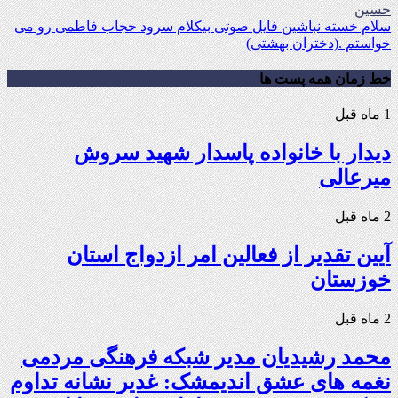
حسین
سلام خسته نباشین فایل صوتی بیکلام سرود حجاب فاطمی رو می
خواستم .(دختران بهشتی)
خط زمان همه پست ها
1 ماه قبل
دیدار با خانواده پاسدار شهید سروش
میرعالی
2 ماه قبل
آیین تقدیر از فعالین امر ازدواج استان
خوزستان
2 ماه قبل
محمد رشیدیان مدیر شبکه فرهنگی مردمی
نغمه های عشق اندیمشک: غدیر نشانه تداوم