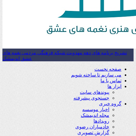
تشریح برنامه های دهه مهدویت شبکه فرهنگی مردمی نغمه های
عشق اندیمشک
صفحه نخست
می سازیم تا ساخته شویم
تماس با ما
ابزار ها
پیوندهای سایت
جستجوی پیشرفته
گروه خبری
اخبار موسسه
مجله اندیمشک
رویدادها
خادمیاران رضوی
گزارش تصویری