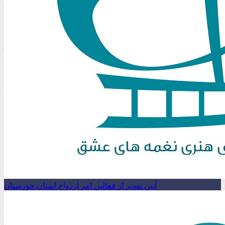
آیین تقدیر از فعالین امر ازدواج استان خوزستان