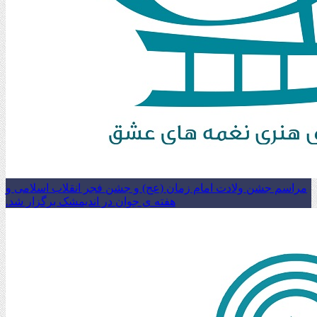
مراسم جشن ولادت امام زمان (عج) و جشن فجر انقلاب اسلامی و
هفته ی جوان در اندیمشک برگزار شد.