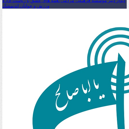
دیدار دبیر موسسه فرهنگی مردمی نغمه های عشق با ریاست اداره
ورزش و جوانان اندیمشک