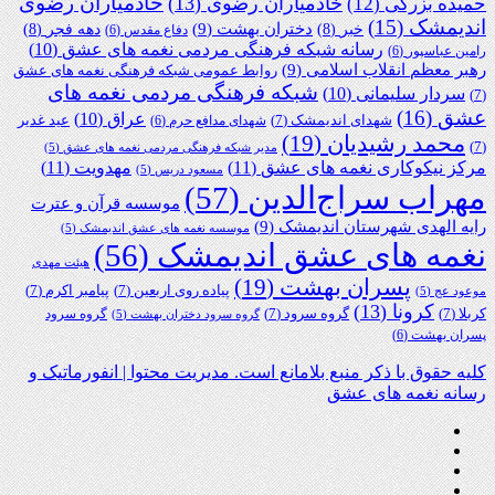
خادمیاران رضوی
خادمیاران رضوی
(13)
حمیده بزرگی
(12)
اندیمشک
(15)
دختران بهشت
(9)
خبر
(8)
دهه فجر
(8)
دفاع مقدس
(6)
رسانه شبکه فرهنگی مردمی نغمه های عشق
(10)
رامین عباسپور
(6)
رهبر معظم انقلاب اسلامی
(9)
روابط عمومی شبکه فرهنگی نغمه های عشق
شبکه فرهنگی مردمی نغمه های
سردار سلیمانی
(10)
(7)
عشق
(16)
عراق
(10)
شهدای اندیمشک
(7)
عید غدیر
شهدای مدافع حرم
(6)
محمد رشیدیان
(19)
(7)
مدیر شبکه فرهنگی مردمی نغمه های عشق
(5)
مرکز نیکوکاری نغمه های عشق
(11)
مهدویت
(11)
مسعود دریس
(5)
مهراب سراج‌الدین
(57)
موسسه قرآن و عترت
رایه الهدی شهرستان اندیمشک
(9)
موسسه نغمه های عشق اندیمشک
(5)
نغمه های عشق اندیمشک
(56)
هیئت مهدی
پسران بهشت
(19)
پیاده روی اربعین
(7)
پیامبر اکرم
(7)
موعود عج
(5)
کرونا
(13)
کربلا
(7)
گروه سرود
(7)
گروه سرود
گروه سرود دختران بهشت
(5)
پسران بهشت
(6)
کلیه حقوق با ذکر منبع بلامانع است. مدیریت محتوا | انفورماتیک و
رسانه نغمه های عشق