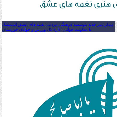
دیدار دبیر جدید موسسه فرهنگی مردمی نغمه های عشق اندیمشک
با معاونت جوانان اداره کل ورزش و جوانان خوزستان