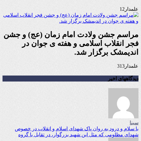
علمدار12
مراسم جشن ولادت امام زمان (عج) و جشن
فجر انقلاب اسلامی و هفته ی جوان در
اندیمشک برگزار شد.
علمدار313
دیدگاههای اخیر
سینا
با سلام و درود به روان پاک شهدای اسلام و انقلاب در خصوص
شهدای مظلومی که مثل این شهید بزرگوار، در تقابل با گروه