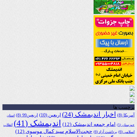
برچسب ها
اخبار اندیمشک
(24)
اربعین
(10)
آمریکا
(8)
اربعین99
(8)
استان
اندیمشک
(41)
امام جمعه اندیمشک
(12)
انقلاب
خوزستان
(5)
حجت‌الاسلام سید کمال موسوی
(12)
اسلامی
(6)
برداشت آزاد
(6)