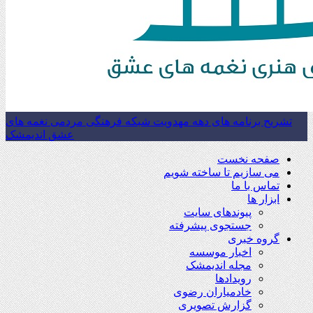
تشریح برنامه های دهه مهدویت شبکه فرهنگی مردمی نغمه های
عشق اندیمشک
صفحه نخست
می سازیم تا ساخته شویم
تماس با ما
ابزار ها
پیوندهای سایت
جستجوی پیشرفته
گروه خبری
اخبار موسسه
مجله اندیمشک
رویدادها
خادمیاران رضوی
گزارش تصویری