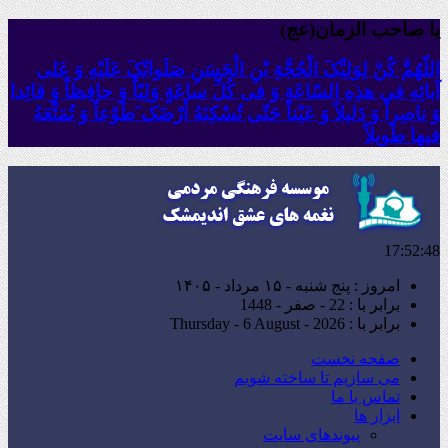
یا صاحب الزمان(عج)
اللّهُمَّ کُنْ لِوَلِیِّکَ الْحُجَّةِ بْنِ الْحَسَنِ صَلَواتُکَ عَلَیْهِ وَ عَلى
آبائِهِ فی هذِهِ السّاعَةِ وَ فی کُلِّ ساعَةٍ وَلِیّاً وَ حافِظاً وَ قائِدا
‏وَ ناصِراً وَ دَلیلاً وَ عَیْناً حَتّى تُسْکِنَهُ أَرْضَک َطَوْعاً وَ تُمَتِّعَهُ
فیها طَویلاً
17:52:50
امروز : پنج شنبه - ۱۵ مرداد - ۱۴۰۵
برابر با : 22 - صفر - 1448
برابر با : Thursday - 6 August - 2026
صفحه نخست
می سازیم تا ساخته شویم
تماس با ما
ابزار ها
پیوندهای سایت