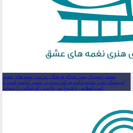
محمد رشیدیان مدیر شبکه فرهنگی مردمی نغمه های عشق
اندیمشک: غدیر نشانه تداوم حرکت نبوت در مسیر امامت است تا
امت اسلامی با فروغ نور ولایت، راه عدالت را بپیماید.