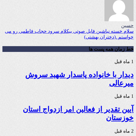
حسین
سلام خسته نباشین فایل صوتی بیکلام سرود حجاب فاطمی رو می
خواستم .(دختران بهشتی)
خط زمان همه پست ها
1 ماه قبل
دیدار با خانواده پاسدار شهید سروش
میرعالی
1 ماه قبل
آیین تقدیر از فعالین امر ازدواج استان
خوزستان
2 ماه قبل