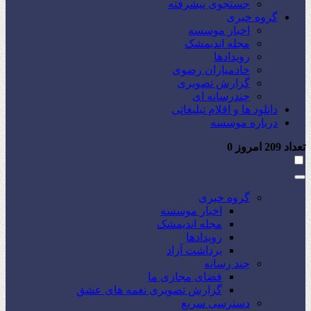
جستجوی پیشرفته
گروه خبری
اخبار موسسه
مجله اندیمشک
رویدادها
خادمیاران رضوی
گزارش تصویری
چندرسانه ای
دانلود ها و اقلام تبلیغاتی
درباره موسسه
تعداد
209
امروز
0
گروه خبری
اخبار موسسه
مجله اندیمشک
رویدادها
برداشت آزاد
چند رسانه
فضای مجازی ما
گزارش تصویری نغمه های عشق
دسترسی سریع