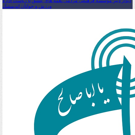
دیدار دبیر موسسه فرهنگی مردمی نغمه های عشق با ریاست اداره
ورزش و جوانان اندیمشک