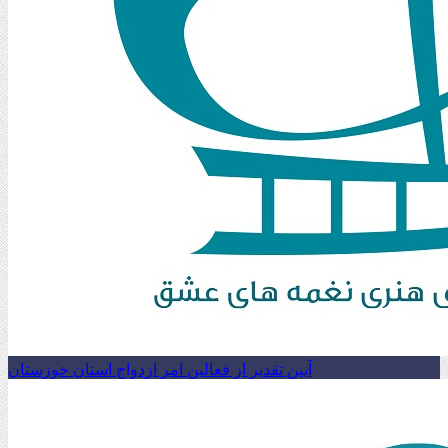
آیین تقدیر از فعالین امر ازدواج استان خوزستان