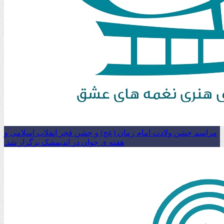
مراسم جشن ولادت امام زمان (عج) و جشن فجر انقلاب اسلامی و
هفته ی جوان در اندیمشک برگزار شد.