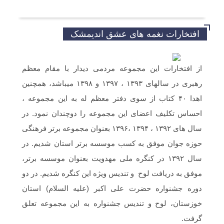
موفق باشید و تندرست
افتخارات نغمه های عشق اندیمشک
خداروشکر که جوانانی مثه شما داریم.
از افتخارات این مجموعه مردمی دیدار با مقام معظم
رهبری در سالهای ۱۳۹۳ ، ۱۳۹۷ و ۱۳۹۸ میباشد، همچنین
سلام و ارادت. بله از طریق خط تلفن شما در
شبکه های مجازی ارسال گردید.
اهدا ۴۰ کتاب از سوی دفتر معظم له به این مجموعه ،
احساس تکلیف اعضای این مجموعه را دوچندان نمود. در
سلام خسته نباشین فایل صوتی بیکلام سرود
سال های ۱۳۹۲ ، ۱۳۹۴ ،۱۳۹۶ بعنوان مجموعه برتر فرهنگی
حجاب فاطمی رو می خواستم .(دختران
بهشتی)
حوزه جوان موفق به کسب موسسه برتر استان شدیم. در
سال ۱۳۹۲ در کنگره ملی مهدویت بعنوان موسسه برتر،
موفق به دریافت لوح و تندیس ویژه این کنگره شدیم. در دو
دوره جشنواره حضرت علی اکبر (علیه السلام) استان
خوزستان، لوح و تندیس جشنواره به این مجموعه تعلق
گرفت.