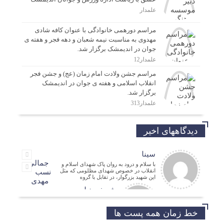
علمدار
مراسم دورهمی خانوادگی با عنوان کافه شادی
مهدوی به مناسبت نیمه شعبان و دهه فجر و هفته ی
جوان در اندیمشک برگزار شد.
علمدار12
مراسم جشن ولادت امام زمان (عج) و جشن فجر
انقلاب اسلامی و هفته ی جوان در اندیمشک
برگزار شد.
علمدار313
دیدگاههای اخیر
سینا
جمالی
با سلام و درود به روان پاک شهدای اسلام و
انقلاب در خصوص شهدای مظلومی که مثل
نسب
این شهید بزرگوار، در تقابل با گروه
مهدی
شریفی نیا
مدیر فرهنگی
حسین
خط زمان همه پست ها