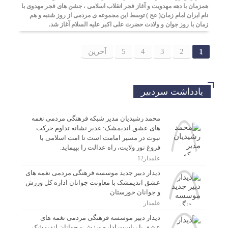
همزمان با دهه مهدویت و آغاز فجر انقلاب اسلامی ، جشن های فجر مهدوی با
نام ایران امام زمان( عج ) توسط این مجموعه ی مردمی از روز شنبه و هم
زمان با روز جوان و ولادت حضرت علی اکبر علیه السلام آغاز شد.
1
2
3
4
5
آخرین
یادداشت سردبیر
محمد رشیدیان مدیر شبکه فرهنگی مردمی نغمه
های عشق اندیمشک: غدیر نشانه تداوم حرکت
نبوت در مسیر امامت است تا امت اسلامی با
فروغ نور ولایت، راه عدالت را بپیماید.
علمدار12
دیدار دبیر جدید موسسه فرهنگی مردمی نغمه های
عشق اندیمشک با معاونت جوانان اداره کل ورزش
و جوانان خوزستان
علمدار
دیدار دبیر موسسه فرهنگی مردمی نغمه های
عشق با ریاست اداره ورزش و جوانان اندیمشک