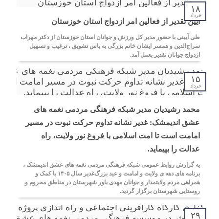
اندیمشک با معاونت جوانان اداره کل ورزش و جوانان
۱۸
خوزستان
خرداد
آیین تقدیر از فعالین امر ازدواج استان خوزستان
طی آیینی با حضور مدیر کل ورزش و جوانان استان خوزستان از دکتر مهراب
دیدار دبیر موسسه فرهنگی مردمی نغمه های عشق با ریاست
سراج‌الدين و همسر ایشان خانم بزرگی به پاس تشویق ، ترغیب و تسهیل
اداره ورزش و جوانان اندیمشک
ازدواج جوانان تقدیر بعمل آمد.
مراسم دورهمی خانوادگی با عنوان کافه شادی مهدوی به
۱۵
خرداد
مناسبت نیمه شعبان و دهه فجر و هفته ی جوان در اندیمشک
برگزار شد.
محمد رشیدیان مدیر شبکه فرهنگی مردمی نغمه های
عشق اندیمشک: غدیر نشانه تداوم حرکت نبوت در مسیر
مراسم جشن ولادت امام زمان (عج) و جشن فجر انقلاب
اسلامی و هفته ی جوان در اندیمشک برگزار شد.
امامت است تا امت اسلامی با فروغ نور ولایت، راه
عدالت را بپیماید.
تشریح برنامه های دهه مهدویت شبکه فرهنگی مردمی نغمه
به گزارش روابط عمومی شبکه فرهنگی مردمی نغمه های عشق اندیمشک ،
های عشق اندیمشک
برنامه های دهه ی ولایت و امامت و عید بزرگ‌غدیر سال ۱۴۰۵ با کمک و
همراهی مردم ولایتمدار و جوانان مهدی یاور شهرستان در مناطق محروم و
روستایی شهرستان برگزار گردید.
۲۹