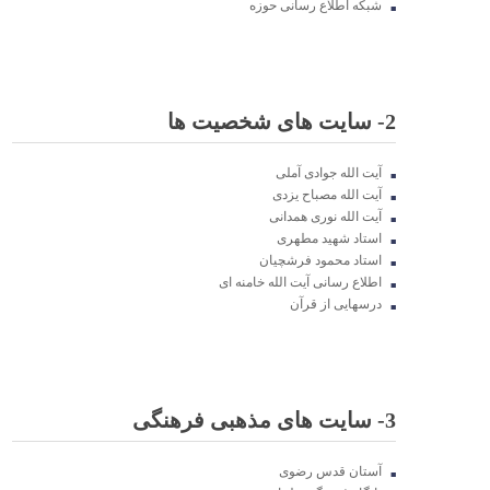
اندیمشک با معاونت جوانان اداره کل ورزش و جوانان
شبکه اطلاع رسانی حوزه
خوزستان
دیدار دبیر موسسه فرهنگی مردمی نغمه های عشق با ریاست
اداره ورزش و جوانان اندیمشک
2- سایت های شخصیت ها
آیت الله جوادی آملی
مراسم دورهمی خانوادگی با عنوان کافه شادی مهدوی به
مناسبت نیمه شعبان و دهه فجر و هفته ی جوان در اندیمشک
آیت الله مصباح یزدی
برگزار شد.
آیت الله نوری همدانی
استاد شهید مطهری
استاد محمود فرشچیان
مراسم جشن ولادت امام زمان (عج) و جشن فجر انقلاب
اطلاع رسانی آیت الله خامنه ای
اسلامی و هفته ی جوان در اندیمشک برگزار شد.
درسهایی از قرآن
تشریح برنامه های دهه مهدویت شبکه فرهنگی مردمی نغمه
های عشق اندیمشک
3- سایت های مذهبی فرهنگی
آستان قدس رضوی