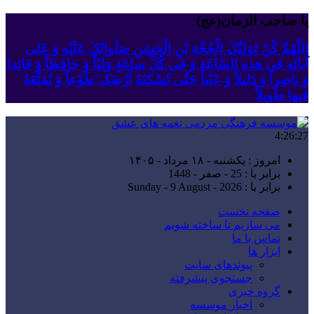
یا صاحب الزمان(عج)
اللّهُمَّ کُنْ لِوَلِیِّکَ الْحُجَّةِ بْنِ الْحَسَنِ صَلَواتُکَ عَلَیْهِ وَ عَلى
آبائِهِ فی هذِهِ السّاعَةِ وَ فی کُلِّ ساعَةٍ وَلِیّاً وَ حافِظاً وَ قائِدا
‏وَ ناصِراً وَ دَلیلاً وَ عَیْناً حَتّى تُسْکِنَهُ أَرْضَک َطَوْعاً وَ تُمَتِّعَهُ
فیها طَویلاً
4:26:27
امروز : یکشنبه - ۱۸ مرداد - ۱۴۰۵
برابر با : 25 - صفر - 1448
برابر با : Sunday - 9 August - 2026
صفحه نخست
می سازیم تا ساخته شویم
تماس با ما
ابزار ها
پیوندهای سایت
جستجوی پیشرفته
گروه خبری
اخبار موسسه