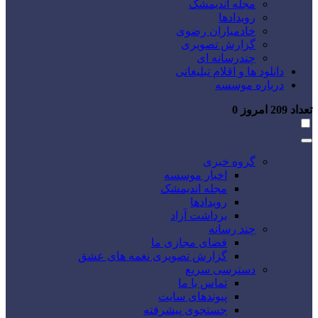
مجله اندیمشک
رویدادها
خادمیاران رضوی
گزارش تصویری
چندرسانه ای
دانلود ها و اقلام تبلیغاتی
درباره موسسه
تعداد
209
امروز
0
گروه خبری
اخبار موسسه
مجله اندیمشک
رویدادها
برداشت آزاد
چند رسانه
فضای مجازی ما
گزارش تصویری نغمه های عشق
دسترسی سریع
تماس با ما
پیوندهای سایت
جستجوی پیشرفته