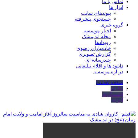
تماس با ما
ابزار ها
پیوندهای سایت
جستجوی پیشرفته
گروه خبری
اخبار موسسه
مجله اندیمشک
رویدادها
خادمیاران رضوی
گزارش تصویری
چندرسانه ای
دانلود ها و اقلام تبلیغاتی
درباره موسسه
صفحه نخست
تلگرام
اینستاگرام
آپارات