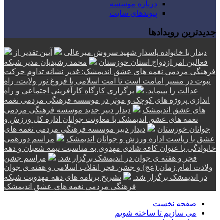
درباره موسسه
پیوندهای سایت
جدیدترین رویدادها
دیدار با خانواده پاسدار شهید سروش میرعالی
آیین تقدیر از
فعالین امر ازدواج استان خوزستان
محمد رشیدیان مدیر شبکه
فرهنگی مردمی نغمه های عشق اندیمشک: غدیر نشانه تداوم حرکت
نبوت در مسیر امامت است تا امت اسلامی با فروغ نور ولایت، راه
عدالت را بپیماید.
برگزاری کارگاه کارآفرینی اجتماعی و راه
اندازی پروژه های کوچک و موثر در موسسه فرهنگی مردمی نغمه
های عشق اندیمشک
دیدار دبیر جدید موسسه فرهنگی مردمی
نغمه های عشق اندیمشک با معاونت جوانان اداره کل ورزش و
جوانان خوزستان
دیدار دبیر موسسه فرهنگی مردمی نغمه های
عشق با ریاست اداره ورزش و جوانان اندیمشک
مراسم دورهمی
خانوادگی با عنوان کافه شادی مهدوی به مناسبت نیمه شعبان و دهه
فجر و هفته ی جوان در اندیمشک برگزار شد.
مراسم جشن
ولادت امام زمان (عج) و جشن فجر انقلاب اسلامی و هفته ی جوان
در اندیمشک برگزار شد.
تشریح برنامه های دهه مهدویت شبکه
فرهنگی مردمی نغمه های عشق اندیمشک
صفحه نخست
می سازیم تا ساخته شویم