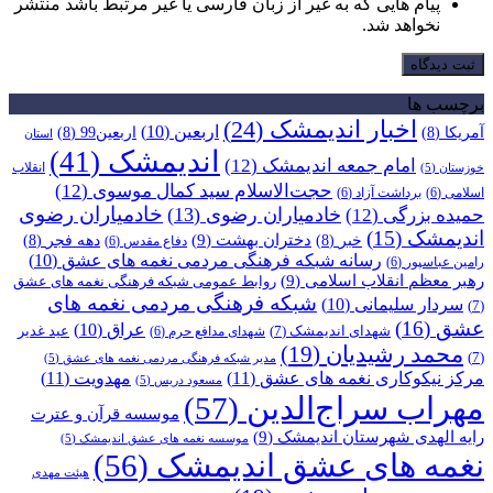
پیام هایی که به غیر از زبان فارسی یا غیر مرتبط باشد منتشر
نخواهد شد.
ثبت دیدگاه
برچسب ها
اخبار اندیمشک
(24)
اربعین
(10)
آمریکا
(8)
اربعین99
(8)
استان
اندیمشک
(41)
امام جمعه اندیمشک
(12)
انقلاب
خوزستان
(5)
حجت‌الاسلام سید کمال موسوی
(12)
اسلامی
(6)
برداشت آزاد
(6)
خادمیاران رضوی
خادمیاران رضوی
(13)
حمیده بزرگی
(12)
اندیمشک
(15)
دختران بهشت
(9)
خبر
(8)
دهه فجر
(8)
دفاع مقدس
(6)
رسانه شبکه فرهنگی مردمی نغمه های عشق
(10)
رامین عباسپور
(6)
رهبر معظم انقلاب اسلامی
(9)
روابط عمومی شبکه فرهنگی نغمه های عشق
شبکه فرهنگی مردمی نغمه های
سردار سلیمانی
(10)
(7)
عشق
(16)
عراق
(10)
شهدای اندیمشک
(7)
عید غدیر
شهدای مدافع حرم
(6)
محمد رشیدیان
(19)
(7)
مدیر شبکه فرهنگی مردمی نغمه های عشق
(5)
مرکز نیکوکاری نغمه های عشق
(11)
مهدویت
(11)
مسعود دریس
(5)
مهراب سراج‌الدین
(57)
موسسه قرآن و عترت
رایه الهدی شهرستان اندیمشک
(9)
موسسه نغمه های عشق اندیمشک
(5)
نغمه های عشق اندیمشک
(56)
هیئت مهدی