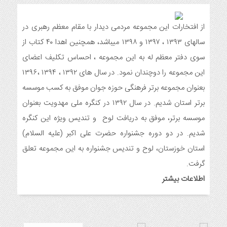
6 ماه قبل
مراسم جشن ولادت امام زمان (عج) و جشن فجر انقلاب اسلامی و
هفته ی جوان در اندیمشک برگزار شد.
از افتخارات این مجموعه مردمی دیدار با مقام معظم رهبری در
6 ماه قبل
سالهای ۱۳۹۳ ، ۱۳۹۷ و ۱۳۹۸ میباشد، همچنین اهدا ۴۰ کتاب از
تشریح برنامه های دهه مهدویت شبکه فرهنگی مردمی نغمه های
سوی دفتر معظم له به این مجموعه ، احساس تکلیف اعضای
عشق اندیمشک
این مجموعه را دوچندان نمود. در سال های ۱۳۹۲ ، ۱۳۹۴ ،۱۳۹۶
7 ماه قبل
بعنوان مجموعه برتر فرهنگی حوزه جوان موفق به کسب موسسه
توزیع بسته جشن تکلیف به دختران سادات ایتام اندیمشک در شب
ولادت امام علی(ع)
برتر استان شدیم. در سال ۱۳۹۲ در کنگره ملی مهدویت بعنوان
7 ماه قبل
موسسه برتر، موفق به دریافت لوح و تندیس ویژه این کنگره
ایجاد ۱۱۰ شعبه نغمه های عشق در ۱۱۰ منطقه شهر و روستای
شدیم. در دو دوره جشنواره حضرت علی اکبر (علیه السلام)
اندیمشک
استان خوزستان، لوح و تندیس جشنواره به این مجموعه تعلق
8 ماه قبل
مراسم رونمایی از طرح ستاره های اندیمشک و طرح خانه های نور،
گرفت.
محله های آسمانی همزمان با جشن ولادت حضرت فاطمه (س) در
اطلاعات بیشتر
اندیمشک
8 ماه قبل
خداحافظی سراج الدین با شبکه فرهنگی مردمی نغمه های عشق
8 ماه قبل