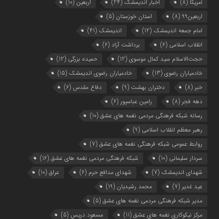
آمریکا
(8)
اخبار اندیمشک
(24)
اربعین
(10)
اربعین99
(8)
استان خوزستان
(5)
امام جمعه اندیمشک
(12)
اندیمشک
(41)
انقلاب اسلامی
(6)
برداشت آزاد
(6)
حجت‌الاسلام سید کمال موسوی
(12)
حمیده بزرگی
(12)
خادمیاران رضوی
(13)
خادمیاران رضوی اندیمشک
(15)
خبر
(8)
دختران بهشت
(9)
دفاع مقدس
(6)
دهه فجر
(8)
رامین عباسپور
(6)
رسانه شبکه فرهنگی مردمی نغمه های عشق
(10)
رهبر معظم انقلاب اسلامی
(9)
روابط عمومی شبکه فرهنگی نغمه های عشق
(7)
سردار سلیمانی
(10)
شبکه فرهنگی مردمی نغمه های عشق
(16)
شهدای اندیمشک
(7)
شهدای مدافع حرم
(6)
عراق
(10)
عید غدیر
(7)
محمد رشیدیان
(19)
مدیر شبکه فرهنگی مردمی نغمه های عشق
(5)
مرکز نیکوکاری نغمه های عشق
(11)
مسعود دریس
(5)