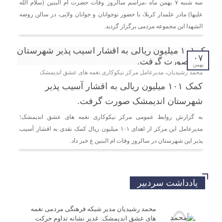
اندیمشک با معاونت جوانان اداره کل ورزش و جوانان
سه شنبه ۷ بهمن ماه ،مراسم سالروز وفات حضرت ام البنین (سلام الله
خوزستان
علیها) مادر علمدار کربلا، با حضور نوجوانان و جوانان ولایی، در سالن روضه
الشهدا این مجموعه مردمی برگزار گردید.
دیدار دبیر موسسه فرهنگی مردمی نغمه های عشق با ریاست
اداره ورزش و جوانان اندیمشک
۰۷
بهمن
محمد رشیدیان، مدیرعامل مرکز نیکوکاری نغمه های عشق اندیمشک
مراسم دورهمی خانوادگی با عنوان کافه شادی مهدوی به
کمک ۱۰۱ میلیون ریالی به اقشار آسیب پذیر
مناسبت نیمه شعبان و دهه فجر و هفته ی جوان در اندیمشک
برگزار شد.
شهرستان اندیمشک صورت گرفت.
به گزارش روابط عمومی مرکز نیکوکاری نغمه های عشق اندیمشک؛
مراسم جشن ولادت امام زمان (عج) و جشن فجر انقلاب
مدیرعامل این مرکز از اهدای ۱۰۱ میلیون ریال کمک نقدی به اقشار آسیب
اسلامی و هفته ی جوان در اندیمشک برگزار شد.
پذیر این شهرستان در سالروز وفات ام البنین ع خبر داد.
تشریح برنامه های دهه مهدویت شبکه فرهنگی مردمی نغمه
های عشق اندیمشک
یادداشت سردبیر
محمد رشیدیان مدیر شبکه فرهنگی مردمی نغمه
های عشق اندیمشک: غدیر نشانه تداوم حرکت