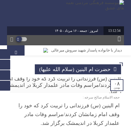
13:12:54
امروز : جمعه - ۱۶ مرداد - ۱۴۰۵
دیدار با خانواده پاسدار شهید سروش میرعالی
آیین تقدیر از فعالین امر ازدواج استان خوزستان
حضرت ام البنین (سلام الله علیها)
محمد رشیدیان مدیر شبکه فرهنگی مردمی نغمه های عشق
اندیمشک: غدیر نشانه تداوم حرکت نبوت در مسیر امامت
است تا امت اسلامی با فروغ نور ولایت، راه عدالت را بپیماید.
۰۸
بهمن
حجه الاسلام صالح سرخه :
برگزاری کارگاه کارآفرینی اجتماعی و راه اندازی پروژه های
کوچک و موثر در موسسه فرهنگی مردمی نغمه های عشق
ام البنین (س) فرزندانی را تربیت کرد که خود را
اندیمشک
وقف امام زمانشان کردند/مراسم وفات مادر
علمدار کربلا در اندیمشک برگزار شد.
دیدار دبیر جدید موسسه فرهنگی مردمی نغمه های عشق