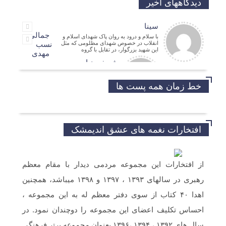
دیدگاههای اخیر
سینا
جمالی
با سلام و درود به روان پاک شهدای اسلام و
انقلاب در خصوص شهدای مظلومی که مثل
نسب
این شهید بزرگوار، در تقابل با گروه
مهدی
شریفی نیا
مدیر فرهنگی
حسین
خط زمان همه پست ها
موفق باشید و تندرست
افتخارات نغمه های عشق اندیمشک
خداروشکر که جوانانی مثه شما داریم.
از افتخارات این مجموعه مردمی دیدار با مقام معظم
رهبری در سالهای ۱۳۹۳ ، ۱۳۹۷ و ۱۳۹۸ میباشد، همچنین
سلام و ارادت. بله از طریق خط تلفن شما در
شبکه های مجازی ارسال گردید.
اهدا ۴۰ کتاب از سوی دفتر معظم له به این مجموعه ،
احساس تکلیف اعضای این مجموعه را دوچندان نمود. در
سلام خسته نباشین فایل صوتی بیکلام سرود
سال های ۱۳۹۲ ، ۱۳۹۴ ،۱۳۹۶ بعنوان مجموعه برتر فرهنگی