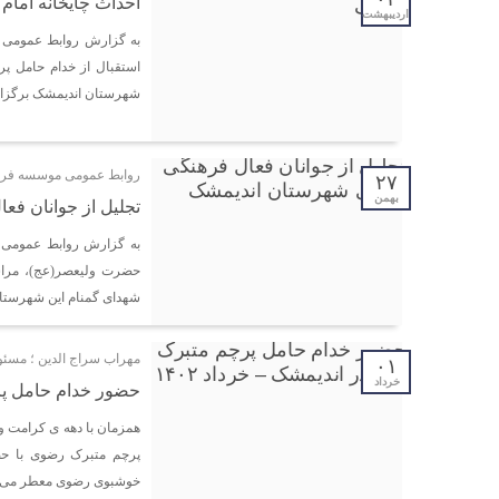
احداث چایخانه امام
اردیبهشت
به گزارش روابط عمومی 
استقبال از خدام حامل پ
شهرستان اندیمشک برگزار 
روابط عمومی موسسه فره
۲۷
بهمن
تجلیل از جوانان ف
به گزارش روابط عمومی 
حضرت ولیعصر(عج)، مراس
شهدای گمنام این شهرستان
مهراب سراج الدین ؛ مسئ
۰۱
خرداد
حضور خدام حامل پرچ
همزمان با دهه ی کرامت و
پرچم متبرک رضوی با حض
خوشبوی رضوی معطر می ک