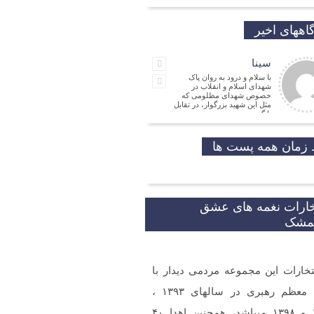
اههای اخیر
سینا
با سلام و درود به روان پاک
شهدای اسلام و انقلاب در
خصوص شهدای مظلومی که
مثل این شهید بزرگوار، در تقابل
با گروه
جمالی نسب
موفق باشید و تندرست
زمان همه پست ها
مهدی شریفی
نیا
مدیر
فرهنگی
خارات نغمه های عشق
شکر که جوانانی مثه شما
یمشک
تخارات این مجموعه مردمی دیدار با
و ارادت. بله از طریق خط
شما در شبکه های مجازی
 گردید.
مقام معظم رهبری در سالهای ۱۳۹۳ ،
۱۳۹۷ و ۱۳۹۸ میباشد، همچنین اهدا ۴۰