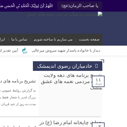
یا صاحب الزمان(عج)
اللّهُمَّ کُنْ لِوَلِیِّکَ الْحُجَّةِ بْنِ الْحَسَنِ
صفحه نخست
می سازیم تا ساخته شویم
تماس با ما
ابزا
دیدار با خانواده پاسدار شهید سروش میرعالی
آیین تقدیر ا
محمد رشیدیان مدیر شبکه فرهنگی مردمی نغمه های عشق اندیمشک: غد
خادمیاران رضوی اندیمشک
برگزاری کارگاه کارآفرینی اجتماعی و راه اندازی پروژه های کوچ
۱۱
دیدار دبیر جدید موسسه فرهنگی مردمی نغمه های عشق اندیمشک با
تشریح برنامه های 
خرداد
دیدار دبیر موسسه فرهنگی مردمی نغمه های عشق با ریاست اداره
به گزارش روابط عمومی ش
بزرگ غدیر با شعار فقط
مراسم دورهمی خانوادگی با عنوان کافه شادی مهدوی به مناسبت نیم
مدت ده روز از عید قربان ت
مراسم جشن ولادت امام زمان (عج) و جشن فجر انقلاب اسلامی و هف
تشریح برنامه های دهه مهدویت شبکه فرهنگی مردمی نغمه های ع
۰۲