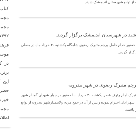
حسی
کتاب
سلام 
بیکلا
مجمو
می خو
مجمو
ید در شهرستان اندیمشک برگزار گردید.
فرهن
جشن زیر سایه خورشید با حضور خدام حامل پرچم متبرک رضوی شامگاه یکشنبه ۳۰ خرداد ماه در مصلی
زار گردید.
در ک
برتر،
این 
چم متبرک رضوی در شهر بیدروبه
حضرت
خدام رضوی حامل پرچم متبرک امام رئوف عصر یکشنبه ۳۰ خرداد ، با حضور در جوار شهدای گمنام شهر
خوزس
 شهر ادای احترام نموده و پس از آن در جمع مردم ولایتمدارشهر بیدروبه از توابع
مجمو
افتند.
اطلاع