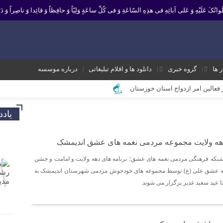
 صَلَواتُکَ عَلَیْهِ وَ عَلى آبائِهِ فی هذِهِ السّاعَةِ وَ فی کُلِّ ساعَةٍ وَلِیّاً وَ حافِظاً وَ قائِدا ‏وَ ناصِراً وَ دَلی
ر ها
گروه خبری
دانلود ها و اقلام تبلیغاتی
درباره موسسه
ز فعالین امر ازدواج استان خوزستان
یر نشانه تداوم حرکت نبوت در مسیر امامت است تا امت اسلامی با فروغ نور ولایت
یاد
ک و موثر در موسسه فرهنگی مردمی نغمه های عشق اندیمشک
 معاونت جوانان اداره کل ورزش و جوانان خوزستان
دهه ولایت مجموعه مردمی نغمه های عشق اندیمشک
 ورزش و جوانان اندیمشک
بکه فرهنگی مردمی نغمه های عشق؛ برنامه های دهه ولایت و امامت و جشن
 به عشق علی (ع) توسط مجموعه های خودجوش مردمی شهرستان اندیمشک به
ه شعبان و دهه فجر و هفته ی جوان در اندیمشک برگزار شد.
ا عید سعید غدیر برگزار می شوند.
ته ی جوان در اندیمشک برگزار شد.
شق اندیمشک