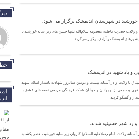
دیدگ
خورشید در شهرستان اندیمشک برگزار می شود.
 و ولادت حضرت فاطمه معصومه سلام‌الله‌علیها جشن های زیر سایه خورشید با
هرهای اندیمشک و آزادی برگزار می‌گردد.
خط 
ی و یاد شهید در اندیمشک
یثاق با ولایت و در آستانه بیست و دومین سالروز شهادت پاسدار اسلام شهید
ضوی و جمعی از نوجوانان و جوانان شبکه فرهنگی مردمی نغمه های عشق با
افت
خدارو
یدار و گفتگو کردند.
اند
داریم.
از اف
سلام 
وارد شهر حسینیه شدند.
تلفن 
ارسال
 آستانه ولادت امام رضا(علیه السلام) کاروان زیر سایه خورشید، عصر یکشنبه