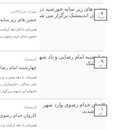
مهراب سراج‌الدین :
۰۷
خرداد
جشن های زیر سایه 
همزمان با ایام دهه کرامت
حضور خدام حرم رضوی در ش
اندیمشک
۰۹
دی
چهارشنبه امام رضای
همزمان با دهه بصیرت و م
علی ساکی ، خادمیاران ر
خانواده این شهید بزرگوار د
اندیمشک
۰۱
تیر
کاروان خدام رضوی 
همزمان با دهه کرامت و در