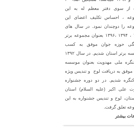
ن
 از سوی دفتر معظم له به این
خسته نباشین فایل صوتی
م سرود حجاب فاطمی رو
عه ، احساس تکلیف اعضای این
استم .(دختران بهشتی)
عه را دوچندان نمود. در سال های
۱۳۹۲ ، ۱۳۹۴ ،۱۳۹۶ بعنوان مجموعه برتر
گی حوزه جوان موفق به کسب
موسسه برتر استان شدیم. در سال ۱۳۹۲
نگره ملی مهدویت بعنوان موسسه
 موفق به دریافت لوح و تندیس ویژه
کنگره شدیم. در دو دوره جشنواره
 علی اکبر (علیه السلام) استان
تان، لوح و تندیس جشنواره به این
عه تعلق گرفت.
ات بیشتر