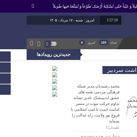
لاً وَ عَیْناً حَتّى تُسْکِنَهُ أَرْضَک َطَوْعاً وَ تُمَتِّعَهُ فیها طَویلاً
1:57:10
امروز : شنبه - ۱۷ مرداد - ۱۴۰۵
برابر با : 24 - صفر - 1448
برابر با : Saturday - 8 August - 2026
تعداد
209
امروز
0
جدیدترین رویدادها
، راه عدالت را بپیماید.
داشت سردبیر
محمد رشیدیان مدیر شبکه
فرهنگی مردمی نغمه های
عشق اندیمشک: غدیر نشانه
تداوم حرکت نبوت در مسیر
امامت است تا امت اسلامی با
فروغ نور ولایت، راه عدالت را
بپیماید.
علمدار12
دیدار دبیر جدید موسسه