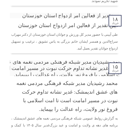
اندیمشک با معاونت جوانان اداره کل ورزش و جوانان
شهید تکریم نمودند.
خوزستان
۱۸
دیدار دبیر موسسه فرهنگی مردمی نغمه های عشق با ریاست
خرداد
آیین تقدیر از فعالین امر ازدواج استان خوزستان
اداره ورزش و جوانان اندیمشک
طی آیینی با حضور مدیر کل ورزش و جوانان استان خوزستان از دکتر مهراب
سراج‌الدين و همسر ایشان خانم بزرگی به پاس تشویق ، ترغیب و تسهیل
مراسم دورهمی خانوادگی با عنوان کافه شادی مهدوی به
ازدواج جوانان تقدیر بعمل آمد.
مناسبت نیمه شعبان و دهه فجر و هفته ی جوان در اندیمشک
برگزار شد.
۱۵
خرداد
مراسم جشن ولادت امام زمان (عج) و جشن فجر انقلاب
اسلامی و هفته ی جوان در اندیمشک برگزار شد.
محمد رشیدیان مدیر شبکه فرهنگی مردمی نغمه
های عشق اندیمشک: غدیر نشانه تداوم حرکت
تشریح برنامه های دهه مهدویت شبکه فرهنگی مردمی نغمه
نبوت در مسیر امامت است تا امت اسلامی با
های عشق اندیمشک
فروغ نور ولایت، راه عدالت را بپیماید.
به گزارش روابط عمومی شبکه فرهنگی مردمی نغمه های عشق اندیمشک ،
برنامه های دهه ی ولایت و امامت و عید بزرگ‌غدیر سال ۱۴۰۵ با کمک و