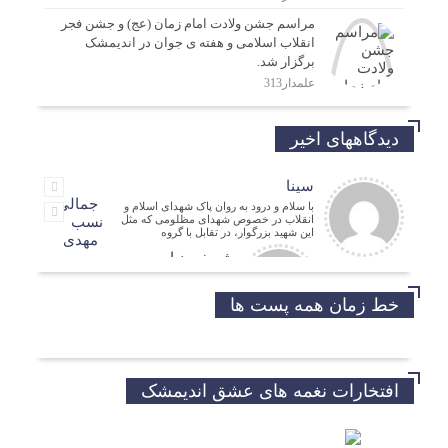
مراسم جشن ولادت امام زمان (عج) و جشن فجر
انقلاب اسلامی و هفته ی جوان در اندیمشک
برگزار شد.
علمدار313
دیدگاههای اخیر
سینا
جمالی
با سلام و درود به روان پاک شهدای اسلام و
انقلاب در خصوص شهدای مظلومی که مثل
نسب
این شهید بزرگوار، در تقابل با گروه
مهدی
شریفی نیا
مدیر فرهنگی
حسین
خط زمان همه پست ها
موفق باشید و تندرست
افتخارات نغمه های عشق اندیمشک
خداروشکر که جوانانی مثه شما داریم.