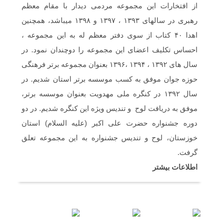
از افتخارات این مجموعه مردمی دیدار با مقام معظم
رهبری در سالهای ۱۳۹۳ ، ۱۳۹۷ و ۱۳۹۸ میباشد، همچنین
سلام و ارادت. بله از طریق خط تلفن شما در
شبکه های مجازی ارسال گردید.
اهدا ۴۰ کتاب از سوی دفتر معظم له به این مجموعه ،
احساس تکلیف اعضای این مجموعه را دوچندان نمود. در
سلام خسته نباشین فایل صوتی بیکلام سرود
سال های ۱۳۹۲ ، ۱۳۹۴ ،۱۳۹۶ بعنوان مجموعه برتر فرهنگی
حجاب فاطمی رو می خواستم .(دختران
بهشتی)
حوزه جوان موفق به کسب موسسه برتر استان شدیم. در
سال ۱۳۹۲ در کنگره ملی مهدویت بعنوان موسسه برتر،
موفق به دریافت لوح و تندیس ویژه این کنگره شدیم. در دو
دوره جشنواره حضرت علی اکبر (علیه السلام) استان
خوزستان، لوح و تندیس جشنواره به این مجموعه تعلق
گرفت.
اطلاعات بیشتر