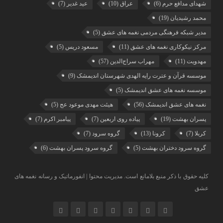
شهدای مدافع حرم
(6)
عراق
(10)
عید غدیر
(7)
محمد رشیدیان
(19)
مدیر شبکه فرهنگی مردمی نغمه های عشق
(5)
مرکز نیکوکاری نغمه های عشق
(11)
مسعود دریس
(5)
مهدویت
(11)
مهراب سراج‌الدین
(57)
موسسه قرآن و عترت رایه الهدی شهرستان اندیمشک
(9)
موسسه نغمه های عشق اندیمشک
(5)
نغمه های عشق اندیمشک
(56)
هیئت مهدی موعود عج
(5)
پسران بهشت
(19)
پیاده روی اربعین
(7)
پیامبر اکرم
(7)
کربلا
(7)
کرونا
(13)
گروه سرود
(7)
گروه سرود دختران بهشت
(5)
گروه سرود پسران بهشت
(6)
کلیه حقوق با ذکر منبع بلامانع است. مدیریت محتوا | انفورماتیک و رسانه نغمه های
عشق