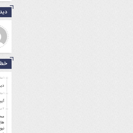
دیدگ
دی شریفی نیا
جمالی نسب
روشکر که جوانانی مثه شما
موفق باشید و تندرست
یم.
خط 
1 ماه قبل
دید
1 ماه قبل
آیی
2 ماه قبل
محم
های
نبو