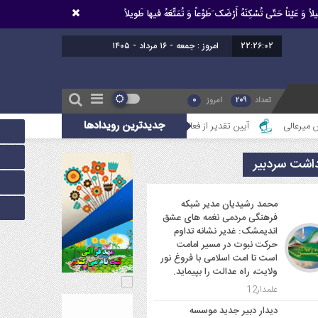
اً وَ عَیْناً حَتّى تُسْکِنَهُ أَرْضَک َطَوْعاً وَ تُمَتِّعَهُ فیها طَویلاً
22:26:03
امروز : جمعه - ۱۶ مرداد - ۱۴۰۵
تعداد
209
امروز
0
جدیدترین رویدادها
آیین تقدیر از فعالین امر ازدواج استان خوزستان
محمد رشیدیان مدیر شبکه ف
داشت سردبیر
محمد رشیدیان مدیر شبکه
فرهنگی مردمی نغمه های عشق
اندیمشک: غدیر نشانه تداوم
حرکت نبوت در مسیر امامت
است تا امت اسلامی با فروغ نور
ولایت، راه عدالت را بپیماید.
علمدار12
دیدار دبیر جدید موسسه