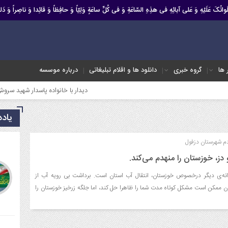
صَلَواتُکَ عَلَیْهِ وَ عَلى آبائِهِ فی هذِهِ السّاعَةِ وَ فی کُلِّ ساعَةٍ وَلِیّاً وَ حافِظاً وَ قائِدا ‏وَ ناصِراً وَ دَلیل
ر ها
گروه خبری
دانلود ها و اقلام تبلیغاتی
درباره موسسه
دیدار با خانواده پاسدار شهید سروش میرعالی
یاد
دم شهرستان دزفول
 دز، خوزستان را منهدم می‌کند.
دانه‌ی دیگر درخصوص خوزستان، انتقال آب استان است. برداشت بی رویه آب از
ن ممکن است مشکل کوتاه مدت شما را ظاهرا حل کند، اما جلگه زرخیز خوزستان را