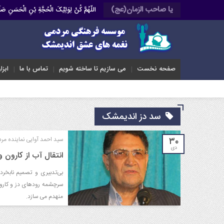
یا صاحب الزمان(عج)
اللّهُمَّ کُنْ لِوَلِیِّکَ الْحُجَّةِ بْنِ الْحَسَنِ 
صفحه نخست
می سازیم تا ساخته شویم
تماس با ما
ابزا
سد دز اندیمشک
۳۰
سید احمد آوایی نماینده مر
دی
انتقال آب از کارون و
بی‌تدبیری و تصمیم نابخر
سرچشمه‌ رودهای دز و کارو
منهدم می سازد.