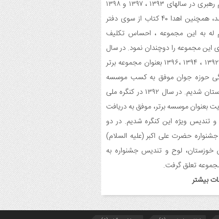
معظم رهبری در سالهای ۱۳۹۳ ، ۱۳۹۷ و ۱۳۹۸
میباشد، همچنین اهدا ۴۰ کتاب از سوی دفتر
یح برنامه های دهه مهدویت شبکه فرهنگی
 له به این مجموعه ، احساس تکلیف
می نغمه های عشق اندیمشک
 این مجموعه را دوچندان نمود. در سال
یع بسته جشن تکلیف به دختران سادات
های ۱۳۹۲ ، ۱۳۹۴ ،۱۳۹۶ بعنوان مجموعه برتر
ام اندیمشک در شب ولادت امام علی(ع)
گی حوزه جوان موفق به کسب موسسه
برتر استان شدیم. در سال ۱۳۹۲ در کنگره ملی
ایجاد ۱۱۰ شعبه نغمه های عشق در ۱۱۰ منطقه
 و روستای اندیمشک
ت بعنوان موسسه برتر، موفق به دریافت
 تندیس ویژه این کنگره شدیم. در دو
سم رونمایی از طرح ستاره های اندیمشک و
جشنواره حضرت علی اکبر (علیه السلام)
 خانه های نور، محله های آسمانی همزمان
جشن ولادت حضرت فاطمه (س) در
 خوزستان، لوح و تندیس جشنواره به
دیمشک
جموعه تعلق گرفت.
ات بیشتر
حافظی سراج الدین با شبکه فرهنگی مردمی
ه های عشق