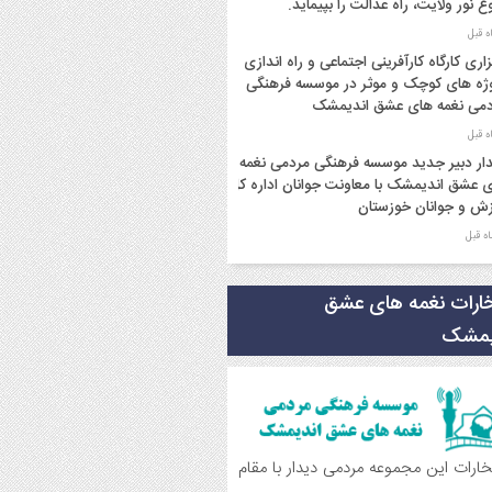
غ نور ولایت، راه عدالت را بپیماید.
زاری کارگاه کارآفرینی اجتماعی و راه اندازی
ژه های کوچک و موثر در موسسه فرهنگی
می نغمه های عشق اندیمشک
ار دبیر جدید موسسه فرهنگی مردمی نغمه
 عشق اندیمشک با معاونت جوانان اداره کل
ش و جوانان خوزستان
ار دبیر موسسه فرهنگی مردمی نغمه های
 با ریاست اداره ورزش و جوانان اندیمشک
خارات نغمه های عشق
یمشک
سم دورهمی خانوادگی با عنوان کافه شادی
وی به مناسبت نیمه شعبان و دهه فجر و
ه ی جوان در اندیمشک برگزار شد.
سم جشن ولادت امام زمان (عج) و جشن
تخارات این مجموعه مردمی دیدار با مقام
 انقلاب اسلامی و هفته ی جوان در
یمشک برگزار شد.