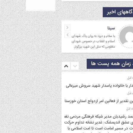
اههای اخیر
سینا
با سلام و درود به روان پاک شهدای
اسلام و انقلاب در خصوص شهدای
مظلومی که مثل این شهید بزرگوار،
در تقابل با گروه
زمان همه پست ها
ار با خانواده پاسدار شهید سروش میرعالی
ن تقدیر از فعالین امر ازدواج استان خوزستان
د رشیدیان مدیر شبکه فرهنگی مردمی نغمه
 عشق اندیمشک: غدیر نشانه تداوم حرکت
ت در مسیر امامت است تا امت اسلامی با