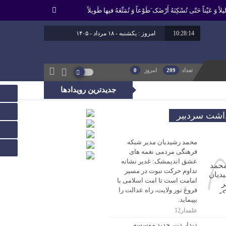
لاً وَ عَیْناً حَتّى تُسْکِنَهُ أَرْضَک َطَوْعاً وَ تُمَتِّعَهُ فیها طَویلاً
10:28:14
امروز : یکشنبه - ۱۸ مرداد - ۱۴۰۵
برابر با : 25 - صفر - 1448
برابر با : Sunday - 9 August - 2026
تعداد
209
امروز
0
جدیدترین رویدادها
، راه عدالت را بپیماید.
داشت سردبیر
محمد رشیدیان مدیر شبکه
فرهنگی مردمی نغمه های
عشق اندیمشک: غدیر نشانه
تداوم حرکت نبوت در مسیر
امامت است تا امت اسلامی با
فروغ نور ولایت، راه عدالت را
بپیماید.
علمدار12
دیدار دبیر جدید موسسه