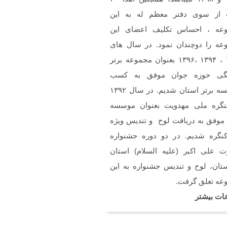
ن
 از سوی دفتر معظم له به این
خسته نباشین فایل صوتی
م سرود حجاب فاطمی رو
عه ، احساس تکلیف اعضای این
استم .(دختران بهشتی)
عه را دوچندان نمود. در سال های
۱۳۹۲ ، ۱۳۹۴ ،۱۳۹۶ بعنوان مجموعه برتر
گی حوزه جوان موفق به کسب
موسسه برتر استان شدیم. در سال ۱۳۹۲
نگره ملی مهدویت بعنوان موسسه
 موفق به دریافت لوح و تندیس ویژه
کنگره شدیم. در دو دوره جشنواره
 علی اکبر (علیه السلام) استان
تان، لوح و تندیس جشنواره به این
عه تعلق گرفت.
ات بیشتر