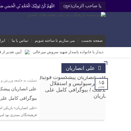
یا صاحب الزمان(عج)
اللّهُمَّ کُنْ لِوَلِیِّکَ الْحُجَّةِ بْنِ الْحَسَنِ
صفحه نخست
می سازیم تا ساخته شویم
تماس با ما
ابزا
دیدار با خانواده پاسدار شهید سروش میرعالی
آیین تقدیر از 
محمد رشیدیان مدیر شبکه فرهنگی مردمی نغمه های عشق اندیمشک: غد
علی انصاریان
برگزاری کارگاه کارآفرینی اجتماعی و راه اندازی پروژه های کوچ
تسلیت به جامعه ورزش و خا
دیدار دبیر جدید موسسه فرهنگی مردمی نغمه های عشق اندیمشک با
۱۵
بهمن
علی انصاریان پیشک
دیدار دبیر موسسه فرهنگی مردمی نغمه های عشق با ریاست اداره
بیوگرافی کامل علی 
مراسم دورهمی خانوادگی با عنوان کافه شادی مهدوی به مناسبت نیم
«علی انصاریان» بازیکن اسب
مراسم جشن ولادت امام زمان (عج) و جشن فجر انقلاب اسلامی و هف
فرهیختگان بستری بود امروز در ۴۳ سالگی
تشریح برنامه های دهه مهدویت شبکه فرهنگی مردمی نغمه های ع