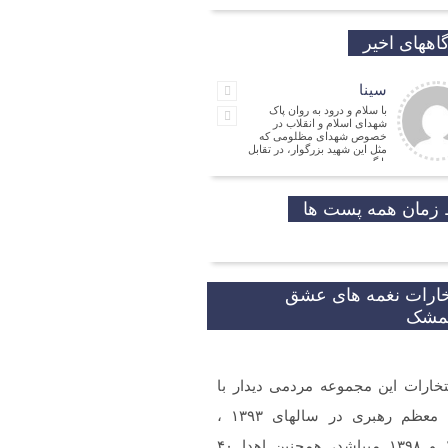
اههای اخیر
سینا
با سلام و درود به روان پاک
شهدای اسلام و انقلاب در
خصوص شهدای مظلومی که
مثل این شهید بزرگوار، در تقابل
با گروه
جمالی نسب
موفق باشید و تندرست
زمان همه پست ها
مهدی شریفی
نیا
مدیر
فرهنگی
خارات نغمه های عشق
شکر که جوانانی مثه شما
یمشک
تخارات این مجموعه مردمی دیدار با
و ارادت. بله از طریق خط
شما در شبکه های مجازی
 گردید.
مقام معظم رهبری در سالهای ۱۳۹۳ ،
۱۳۹۷ و ۱۳۹۸ میباشد، همچنین اهدا ۴۰