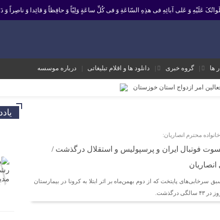
 صَلَواتُکَ عَلَیْهِ وَ عَلى آبائِهِ فی هذِهِ السّاعَةِ وَ فی کُلِّ ساعَةٍ وَلِیّاً وَ حافِظاً وَ قائِدا ‏وَ ناصِراً وَ دَلی
ر ها
گروه خبری
دانلود ها و اقلام تبلیغاتی
درباره موسسه
فعالین امر ازدواج استان خوزستان
یر نشانه تداوم حرکت نبوت در مسیر امامت است تا امت اسلامی با فروغ نور ولایت
یاد
ک و موثر در موسسه فرهنگی مردمی نغمه های عشق اندیمشک
نواده محترم انصاریان:
 معاونت جوانان اداره کل ورزش و جوانان خوزستان
سوت فوتبال ایران و پرسپولیس و استقلال درگذشت /
 ورزش و جوانان اندیمشک
انصاریان
ه شعبان و دهه فجر و هفته ی جوان در اندیمشک برگزار شد.
ق سرخابی‌های پایتخت که از دوم بهمن‌ماه بر اثر ابتلا به کرونا در بیمارستان
ته ی جوان در اندیمشک برگزار شد.
 درگذشت.
شق اندیمشک