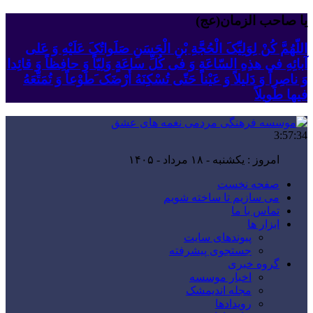
یا صاحب الزمان(عج)
اللّهُمَّ کُنْ لِوَلِیِّکَ الْحُجَّةِ بْنِ الْحَسَنِ صَلَواتُکَ عَلَیْهِ وَ عَلى
آبائِهِ فی هذِهِ السّاعَةِ وَ فی کُلِّ ساعَةٍ وَلِیّاً وَ حافِظاً وَ قائِدا
‏وَ ناصِراً وَ دَلیلاً وَ عَیْناً حَتّى تُسْکِنَهُ أَرْضَک َطَوْعاً وَ تُمَتِّعَهُ
فیها طَویلاً
3:57:34
امروز : یکشنبه - ۱۸ مرداد - ۱۴۰۵
صفحه نخست
می سازیم تا ساخته شویم
تماس با ما
ابزار ها
پیوندهای سایت
جستجوی پیشرفته
گروه خبری
اخبار موسسه
مجله اندیمشک
رویدادها