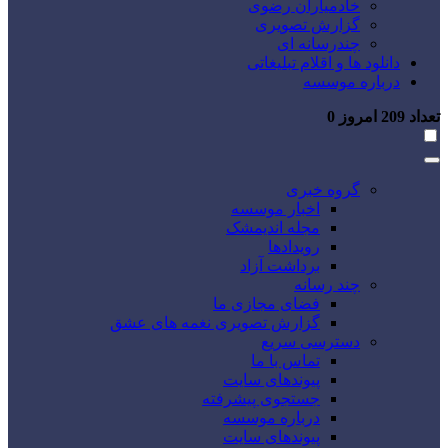
خادمیاران رضوی
گزارش تصویری
چندرسانه ای
دانلود ها و اقلام تبلیغاتی
درباره موسسه
تعداد
209
امروز
0
گروه خبری
اخبار موسسه
مجله اندیمشک
رویدادها
برداشت آزاد
چند رسانه
فضای مجازی ما
گزارش تصویری نغمه های عشق
دسترسی سریع
تماس با ما
پیوندهای سایت
جستجوی پیشرفته
درباره موسسه
پیوندهای سایت