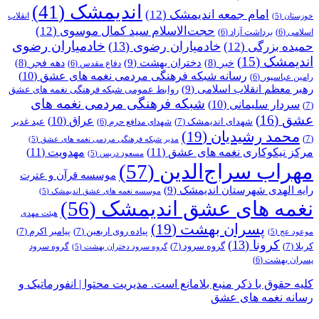
اندیمشک
(41)
امام جمعه اندیمشک
(12)
انقلاب
خوزستان
(5)
حجت‌الاسلام سید کمال موسوی
(12)
اسلامی
(6)
برداشت آزاد
(6)
خادمیاران رضوی
خادمیاران رضوی
(13)
حمیده بزرگی
(12)
اندیمشک
(15)
دختران بهشت
(9)
خبر
(8)
دهه فجر
(8)
دفاع مقدس
(6)
رسانه شبکه فرهنگی مردمی نغمه های عشق
(10)
رامین عباسپور
(6)
رهبر معظم انقلاب اسلامی
(9)
روابط عمومی شبکه فرهنگی نغمه های عشق
شبکه فرهنگی مردمی نغمه های
سردار سلیمانی
(10)
(7)
عشق
(16)
عراق
(10)
شهدای اندیمشک
(7)
عید غدیر
شهدای مدافع حرم
(6)
محمد رشیدیان
(19)
(7)
مدیر شبکه فرهنگی مردمی نغمه های عشق
(5)
مرکز نیکوکاری نغمه های عشق
(11)
مهدویت
(11)
مسعود دریس
(5)
مهراب سراج‌الدین
(57)
موسسه قرآن و عترت
رایه الهدی شهرستان اندیمشک
(9)
موسسه نغمه های عشق اندیمشک
(5)
نغمه های عشق اندیمشک
(56)
هیئت مهدی
پسران بهشت
(19)
پیاده روی اربعین
(7)
پیامبر اکرم
(7)
موعود عج
(5)
کرونا
(13)
کربلا
(7)
گروه سرود
(7)
گروه سرود
گروه سرود دختران بهشت
(5)
پسران بهشت
(6)
کلیه حقوق با ذکر منبع بلامانع است. مدیریت محتوا | انفورماتیک و
رسانه نغمه های عشق