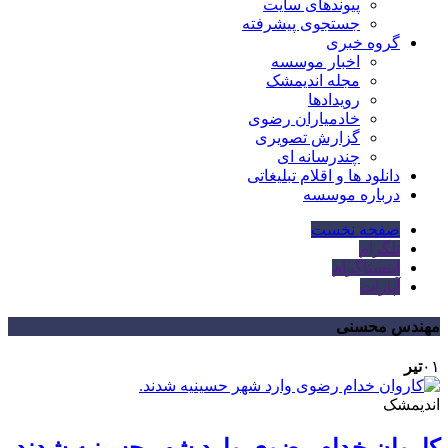
پیوندهای سایت
جستجوی پیشرفته
گروه خبری
اخبار موسسه
مجله اندیمشک
رویدادها
خادمیاران رضوی
گزارش تصویری
چندرسانه ای
دانلود ها و اقلام تبلیغاتی
درباره موسسه
صفحه نخست
تلگرام
اینستاگرام
آپارات
مهندس محسنی
۰۱
تیر
اندیمشک