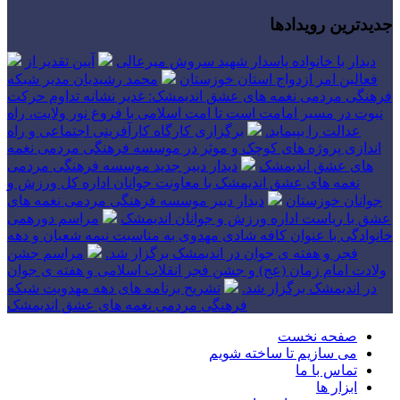
جدیدترین رویدادها
دیدار با خانواده پاسدار شهید سروش میرعالی
آیین تقدیر از
فعالین امر ازدواج استان خوزستان
محمد رشیدیان مدیر شبکه
فرهنگی مردمی نغمه های عشق اندیمشک: غدیر نشانه تداوم حرکت
نبوت در مسیر امامت است تا امت اسلامی با فروغ نور ولایت، راه
عدالت را بپیماید.
برگزاری کارگاه کارآفرینی اجتماعی و راه
اندازی پروژه های کوچک و موثر در موسسه فرهنگی مردمی نغمه
های عشق اندیمشک
دیدار دبیر جدید موسسه فرهنگی مردمی
نغمه های عشق اندیمشک با معاونت جوانان اداره کل ورزش و
جوانان خوزستان
دیدار دبیر موسسه فرهنگی مردمی نغمه های
عشق با ریاست اداره ورزش و جوانان اندیمشک
مراسم دورهمی
خانوادگی با عنوان کافه شادی مهدوی به مناسبت نیمه شعبان و دهه
فجر و هفته ی جوان در اندیمشک برگزار شد.
مراسم جشن
ولادت امام زمان (عج) و جشن فجر انقلاب اسلامی و هفته ی جوان
در اندیمشک برگزار شد.
تشریح برنامه های دهه مهدویت شبکه
فرهنگی مردمی نغمه های عشق اندیمشک
صفحه نخست
می سازیم تا ساخته شویم
تماس با ما
ابزار ها