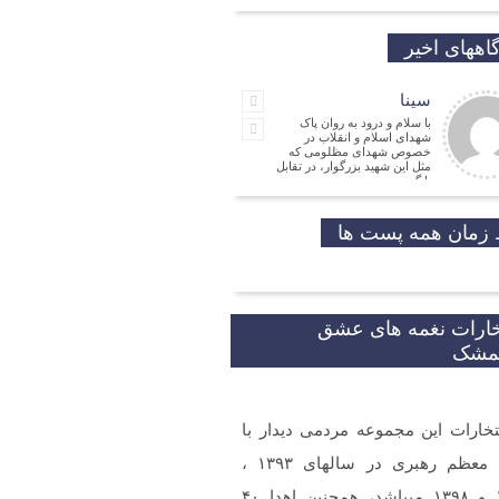
اههای اخیر
سینا
با سلام و درود به روان پاک
شهدای اسلام و انقلاب در
خصوص شهدای مظلومی که
مثل این شهید بزرگوار، در تقابل
با گروه
جمالی نسب
موفق باشید و تندرست
زمان همه پست ها
مهدی شریفی
نیا
مدیر
فرهنگی
خارات نغمه های عشق
شکر که جوانانی مثه شما
یمشک
تخارات این مجموعه مردمی دیدار با
و ارادت. بله از طریق خط
شما در شبکه های مجازی
 گردید.
مقام معظم رهبری در سالهای ۱۳۹۳ ،
۱۳۹۷ و ۱۳۹۸ میباشد، همچنین اهدا ۴۰