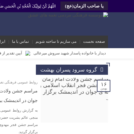
یا صاحب الزمان(عج)
اللّهُمَّ کُنْ لِوَلِیِّکَ الْحُجَّةِ بْنِ الْحَسَنِ
صفحه نخست
می سازیم تا ساخته شویم
تماس با ما
ابزا
دیدار با خانواده پاسدار شهید سروش میرعالی
آیین تقدیر از 
محمد رشیدیان مدیر شبکه فرهنگی مردمی نغمه های عشق اندیمشک: غد
گروه سرود پسران بهشت
برگزاری کارگاه کارآفرینی اجتماعی و راه اندازی پروژه های کوچ
روابط عمومی فرهنگی نغ
دیدار دبیر جدید موسسه فرهنگی مردمی نغمه های عشق اندیمشک با
۱۶
بهمن
مراسم جشن ولادت ا
دیدار دبیر موسسه فرهنگی مردمی نغمه های عشق با ریاست اداره
جوان در اندیمشک بر
مراسم دورهمی خانوادگی با عنوان کافه شادی مهدوی به مناسبت نیم
به گزارش روابط عمومی 
مراسم جشن ولادت امام زمان (عج) و جشن فجر انقلاب اسلامی و هف
منجی عالم بشریت حضرت م
تشریح برنامه های دهه مهدویت شبکه فرهنگی مردمی نغمه های ع
مراسم جشن فجر مهدوی وی
برگزار گردید.