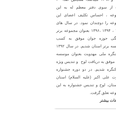
ن
 از سوی دفتر معظم له به این
خسته نباشین فایل صوتی
م سرود حجاب فاطمی رو
عه ، احساس تکلیف اعضای این
استم .(دختران بهشتی)
عه را دوچندان نمود. در سال های
۱۳۹۲ ، ۱۳۹۴ ،۱۳۹۶ بعنوان مجموعه برتر
گی حوزه جوان موفق به کسب
موسسه برتر استان شدیم. در سال ۱۳۹۲
نگره ملی مهدویت بعنوان موسسه
 موفق به دریافت لوح و تندیس ویژه
کنگره شدیم. در دو دوره جشنواره
 علی اکبر (علیه السلام) استان
تان، لوح و تندیس جشنواره به این
عه تعلق گرفت.
ات بیشتر