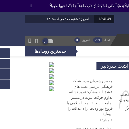
لاً وَ عَیْناً حَتّى تُسْکِنَهُ أَرْضَک َطَوْعاً وَ تُمَتِّعَهُ فیها طَویلاً
18:41:50
امروز : شنبه - ۱۷ مرداد - ۱۴۰۵
برابر با : 24 - صفر - 1448
برابر با : Saturday - 8 August - 2026
تعداد
209
امروز
0
جدیدترین رویدادها
، راه عدالت را بپیماید.
داشت سردبیر
محمد رشیدیان مدیر شبکه
فرهنگی مردمی نغمه های
عشق اندیمشک: غدیر نشانه
تداوم حرکت نبوت در مسیر
امامت است تا امت اسلامی با
فروغ نور ولایت، راه عدالت را
بپیماید.
علمدار12
دیدار دبیر جدید موسسه