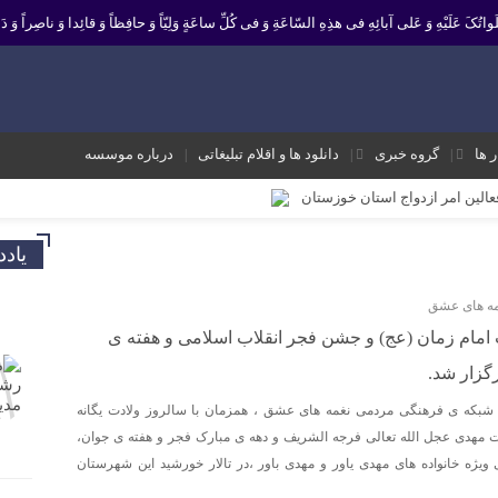
 صَلَواتُکَ عَلَیْهِ وَ عَلى آبائِهِ فی هذِهِ السّاعَةِ وَ فی کُلِّ ساعَةٍ وَلِیّاً وَ حافِظاً وَ قائِدا ‏وَ ناصِراً وَ دَلی
ر ها
گروه خبری
دانلود ها و اقلام تبلیغاتی
درباره موسسه
فعالین امر ازدواج استان خوزستان
یر نشانه تداوم حرکت نبوت در مسیر امامت است تا امت اسلامی با فروغ نور ولایت
یاد
ک و موثر در موسسه فرهنگی مردمی نغمه های عشق اندیمشک
مه های عشق
 معاونت جوانان اداره کل ورزش و جوانان خوزستان
مام زمان (عج) و جشن فجر انقلاب اسلامی و هفته ی
 ورزش و جوانان اندیمشک
گزار شد.
ه شعبان و دهه فجر و هفته ی جوان در اندیمشک برگزار شد.
شبکه ی فرهنگی مردمی نغمه های عشق ، همزمان با سالروز ولادت یگانه
ته ی جوان در اندیمشک برگزار شد.
هدی عجل الله تعالی فرجه الشریف و دهه ی مبارک فجر و هفته ی جوان،
شق اندیمشک
ژه خانواده های مهدی یاور و مهدی باور ،در تالار خورشید این شهرستان