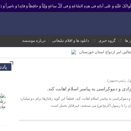
 صَلَواتُکَ عَلَیْهِ وَ عَلى آبائِهِ فی هذِهِ السّاعَةِ وَ فی کُلِّ ساعَةٍ وَلِیّاً وَ حافِظاً وَ قائِدا ‏وَ ناصِراً وَ دَلی
ر ها
گروه خبری
دانلود ها و اقلام تبلیغاتی
درباره موسسه
فعالین امر ازدواج استان خوزستان
یر نشانه تداوم حرکت نبوت در مسیر امامت است تا امت اسلامی با فروغ نور ولایت
یاد
ک و موثر در موسسه فرهنگی مردمی نغمه های عشق اندیمشک
ل رئیس‌جمهور):
 معاونت جوانان اداره کل ورزش و جوانان خوزستان
آزادی و دموکراسی به پیامبر اسلام اهانت کند.
 ورزش و جوانان اندیمشک
و دموکراسی به پیامبر اسلام اهانت کند، قطعاً این گونه رفتارها برای دو میلیارد
ه شعبان و دهه فجر و هفته ی جوان در اندیمشک برگزار شد.
ن را با رسول اکرم(ص) می سنجند، غیرقابل تحمل است.
ته ی جوان در اندیمشک برگزار شد.
شق اندیمشک