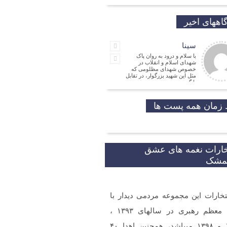
اههای اخیر
سینا
با سلام و درود به روان پاک
شهدای اسلام و انقلاب در
خصوص شهدای مظلومی که
مثل این شهید بزرگوار، در تقابل
با گروه
جمالی نسب
موفق باشید و تندرست
زمان همه پست ها
مهدی شریفی
نیا
مدیر
فرهنگی
خارات نغمه های عشق
شکر که جوانانی مثه شما
یمشک
تخارات این مجموعه مردمی دیدار با
و ارادت. بله از طریق خط
شما در شبکه های مجازی
 گردید.
مقام معظم رهبری در سالهای ۱۳۹۳ ،
۱۳۹۷ و ۱۳۹۸ میباشد، همچنین اهدا ۴۰