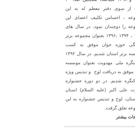
ن
 از سوی دفتر معظم له به این
خسته نباشین فایل صوتی
م سرود حجاب فاطمی رو
عه ، احساس تکلیف اعضای این
استم .(دختران بهشتی)
عه را دوچندان نمود. در سال های
۱۳۹۲ ، ۱۳۹۴ ،۱۳۹۶ بعنوان مجموعه برتر
گی حوزه جوان موفق به کسب
موسسه برتر استان شدیم. در سال ۱۳۹۲
نگره ملی مهدویت بعنوان موسسه
 موفق به دریافت لوح و تندیس ویژه
کنگره شدیم. در دو دوره جشنواره
 علی اکبر (علیه السلام) استان
تان، لوح و تندیس جشنواره به این
عه تعلق گرفت.
ات بیشتر