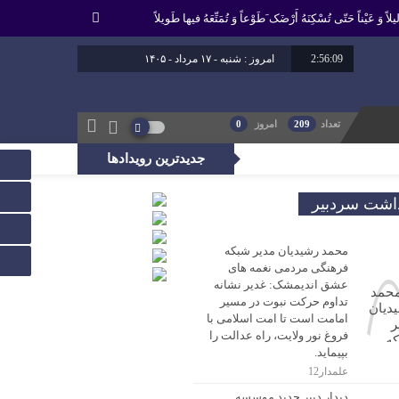
لاً وَ عَیْناً حَتّى تُسْکِنَهُ أَرْضَک َطَوْعاً وَ تُمَتِّعَهُ فیها طَویلاً
2:56:09
امروز : شنبه - ۱۷ مرداد - ۱۴۰۵
برابر با : 24 - صفر - 1448
برابر با : Saturday - 8 August - 2026
تعداد
209
امروز
0
جدیدترین رویدادها
، راه عدالت را بپیماید.
داشت سردبیر
محمد رشیدیان مدیر شبکه
فرهنگی مردمی نغمه های
عشق اندیمشک: غدیر نشانه
تداوم حرکت نبوت در مسیر
امامت است تا امت اسلامی با
فروغ نور ولایت، راه عدالت را
بپیماید.
علمدار12
دیدار دبیر جدید موسسه