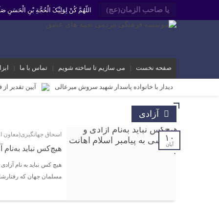
یا صاحب الزمان(عج)
اللّهُمَّ کُنْ لِوَلِیِّکَ الْحُجَّةِ بْنِ الْحَسَنِ
صفحه نخست
می سازیم تا ساخته شویم
تماس با ما
ابزا
دیدار با خانواده پاسدار شهید سروش میرعالی
آیین تقدیر از 
محمد رشیدیان مدیر شبکه فرهنگی مردمی نغمه های عشق اندیمشک: غد
آزادی
برگزاری کارگاه کارآفرینی اجتماعی و راه اندازی پروژه های کوچ
اسحاق جهانگیری(معاون او
دیدار دبیر جدید موسسه فرهنگی مردمی نغمه های عشق اندیمشک با
۱۰
آبان
هیچ‌کس نباید به‌نام 
دیدار دبیر موسسه فرهنگی مردمی نغمه های عشق با ریاست اداره
هیچ کس نباید به نام آزادی 
مراسم دورهمی خانوادگی با عنوان کافه شادی مهدوی به مناسبت نیم
مسلمان جهان که رفتارشا
مراسم جشن ولادت امام زمان (عج) و جشن فجر انقلاب اسلامی و هف
تشریح برنامه های دهه مهدویت شبکه فرهنگی مردمی نغمه های ع