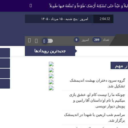
لاً وَ عَیْناً حَتّى تُسْکِنَهُ أَرْضَک َطَوْعاً وَ تُمَتِّعَهُ فیها طَویلاً
2:04:33
امروز : پنج شنبه - ۱۵ مرداد - ۱۴۰۵
برابر با : 22 - صفر - 1448
برابر با : Thursday - 6 August - 2026
تعداد
209
امروز
0
جدیدترین رویدادها
، راه عدالت را بپیماید.
ر مهم
گروه سرود دختران بهشت اندیمشک
تشکیل شد.
چونکه ما را نیست کام او، عشق بازی
میکنیم با نام او/داستان آقا رامین و
پویش دیوار نویسی
مراسم شب اربعین با شهدا در اندیمشک
برگزار شد.