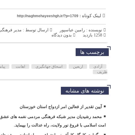
لینک کوتاه :
http://naghmehayeeshgh.ir/?p=1709
نویسنده : رامین عباسپور
ارسال توسط :
مدیر فرهنگی
1258 بازدید
بدون دیدگاه
برچسب ها
آزادی
اربعین
اسحاق جهانگیری
اهانت
پیام
ظریف
نوشته های مشابه
آیین تقدیر از فعالین امر ازدواج استان خوزستان
محمد رشیدیان مدیر شبکه فرهنگی مردمی نغمه های عشق ا
امت اسلامی با فروغ نور ولایت، راه عدالت را بپیماید.