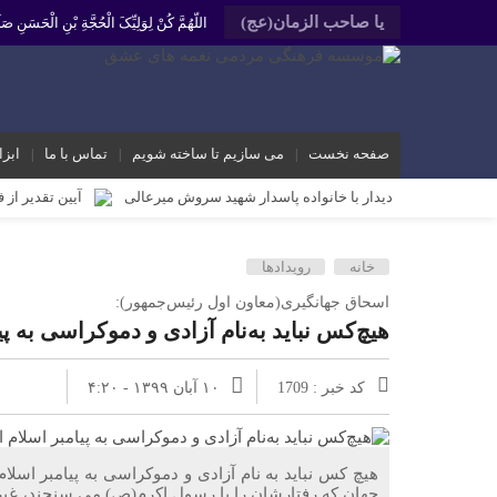
یا صاحب الزمان(عج)
اللّهُمَّ کُنْ لِوَلِیِّکَ الْحُجَّةِ بْنِ الْحَسَنِ
صفحه نخست
می سازیم تا ساخته شویم
تماس با ما
ابزا
دیدار با خانواده پاسدار شهید سروش میرعالی
آیین تقدیر از 
محمد رشیدیان مدیر شبکه فرهنگی مردمی نغمه های عشق اندیمشک: غد
خانه
رویدادها
برگزاری کارگاه کارآفرینی اجتماعی و راه اندازی پروژه های کوچ
اسحاق جهانگیری(معاون اول رئیس‌جمهور):
دیدار دبیر جدید موسسه فرهنگی مردمی نغمه های عشق اندیمشک با
هیچ‌کس نباید به‌نام آزادی و دموکراسی به پی
دیدار دبیر موسسه فرهنگی مردمی نغمه های عشق با ریاست اداره
مراسم دورهمی خانوادگی با عنوان کافه شادی مهدوی به مناسبت نیم
کد خبر : 1709
۱۰ آبان ۱۳۹۹ - ۴:۲۰
مراسم جشن ولادت امام زمان (عج) و جشن فجر انقلاب اسلامی و هف
تشریح برنامه های دهه مهدویت شبکه فرهنگی مردمی نغمه های ع
هیچ کس نباید به نام آزادی و دموکراسی به پیامبر اسلام 
جهان که رفتارشان را با رسول اکرم(ص) می سنجند، غی