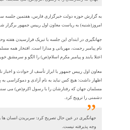
به گزارش حوزه دولت خبرگزاری فارس، هفتمین جلسه ست
امروز(شنبه) به ریاست معاون اول رییس جمهور برگزار شد
جهانگیری در ابتدای این جلسه با تبریک فرارسیدن هفته وح
نام پیامبر رحمت، مهربانی و مدارا است. افتخار همه مسلم
اعتلا یابند و پیامبر مکرم اسلام(ص) را الگو و سرمشق خوی
معاون اول رییس جمهور با ابراز تأسف از حوادث و اخبار
اظهار داشت: هیچ کس نباید به نام آزادی و دموکراسی به پیام
مسلمان جهان که رفتارشان را با رسول اکرم(ص) می سنجند
دشمنی را ترویج کرد.
جهانگیری در عین حال تصریح کرد: سربریدن انسان ها و ح
وجه پذیرفته نیست.