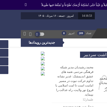
لاً وَ عَیْناً حَتّى تُسْکِنَهُ أَرْضَک َطَوْعاً وَ تُمَتِّعَهُ فیها طَویلاً
14:16:54
امروز : جمعه - ۱۶ مرداد - ۱۴۰۵
تعداد
209
امروز
0
جدیدترین رویدادها
، راه عدالت را بپیماید.
داشت سردبیر
محمد رشیدیان مدیر شبکه
فرهنگی مردمی نغمه های
عشق اندیمشک: غدیر نشانه
تداوم حرکت نبوت در مسیر
امامت است تا امت اسلامی با
فروغ نور ولایت، راه عدالت را
بپیماید.
علمدار12
دیدار دبیر جدید موسسه