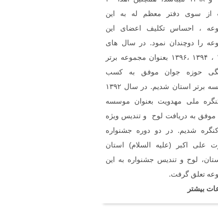
ن
 از سوی دفتر معظم له به این
خسته نباشین فایل صوتی
م سرود حجاب فاطمی رو
عه ، احساس تکلیف اعضای این
استم .(دختران بهشتی)
عه را دوچندان نمود. در سال های
۱۳۹۲ ، ۱۳۹۴ ،۱۳۹۶ بعنوان مجموعه برتر
گی حوزه جوان موفق به کسب
موسسه برتر استان شدیم. در سال ۱۳۹۲
نگره ملی مهدویت بعنوان موسسه
 موفق به دریافت لوح و تندیس ویژه
کنگره شدیم. در دو دوره جشنواره
 علی اکبر (علیه السلام) استان
تان، لوح و تندیس جشنواره به این
عه تعلق گرفت.
ات بیشتر