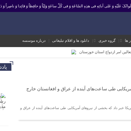
 صَلَواتُکَ عَلَیْهِ وَ عَلى آبائِهِ فی هذِهِ السّاعَةِ وَ فی کُلِّ ساعَةٍ وَلِیّاً وَ حافِظاً وَ قائِدا ‏وَ ناصِراً وَ دَلی
ر ها
گروه خبری
دانلود ها و اقلام تبلیغاتی
درباره موسسه
فعالین امر ازدواج استان خوزستان
یر نشانه تداوم حرکت نبوت در مسیر امامت است تا امت اسلامی با فروغ نور ولایت
یاد
ک و موثر در موسسه فرهنگی مردمی نغمه های عشق اندیمشک
 معاونت جوانان اداره کل ورزش و جوانان خوزستان
ریکایی طی ساعت‌های آینده از عراق و افغانستان خارج
 ورزش و جوانان اندیمشک
ه شعبان و دهه فجر و هفته ی جوان در اندیمشک برگزار شد.
کا خبر داد که بخشی از نیروهای آمریکایی طی ساعت‌های آینده از عراق و
ته ی جوان در اندیمشک برگزار شد.
شق اندیمشک