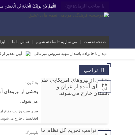
یا صاحب الزمان(عج)
اللّهُمَّ کُنْ لِوَلِیِّکَ الْحُجَّةِ بْنِ الْحَسَنِ
صفحه نخست
می سازیم تا ساخته شویم
تماس با ما
ابزا
دیدار با خانواده پاسدار شهید سروش میرعالی
آیین تقدیر از 
محمد رشیدیان مدیر شبکه فرهنگی مردمی نغمه های عشق اندیمشک: غد
ترامپ
برگزاری کارگاه کارآفرینی اجتماعی و راه اندازی پروژه های کوچ
پنتاگون :
دیدار دبیر جدید موسسه فرهنگی مردمی نغمه های عشق اندیمشک با
۲۷
آبان
بخشی از نیروهای آم
دیدار دبیر موسسه فرهنگی مردمی نغمه های عشق با ریاست اداره
می‌شوند.
مراسم دورهمی خانوادگی با عنوان کافه شادی مهدوی به مناسبت نیم
سرپرست وزارت دفاع آمری
مراسم جشن ولادت امام زمان (عج) و جشن فجر انقلاب اسلامی و هف
افغانستان خارج می‌شوند.
تشریح برنامه های دهه مهدویت شبکه فرهنگی مردمی نغمه های ع
بلومبرگ:
۰۷