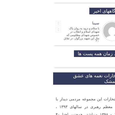
اههای اخیر
سینا
با سلام و درود به روان پاک
شهدای اسلام و انقلاب در
خصوص شهدای مظلومی که
مثل این شهید بزرگوار، در تقابل
با گروه
جمالی نسب
موفق باشید و تندرست
زمان همه پست ها
مهدی شریفی
نیا
مدیر
فرهنگی
خارات نغمه های عشق
شکر که جوانانی مثه شما
یمشک
تخارات این مجموعه مردمی دیدار با
و ارادت. بله از طریق خط
شما در شبکه های مجازی
 گردید.
مقام معظم رهبری در سالهای ۱۳۹۳ ،
۱۳۹۷ و ۱۳۹۸ میباشد، همچنین اهدا ۴۰