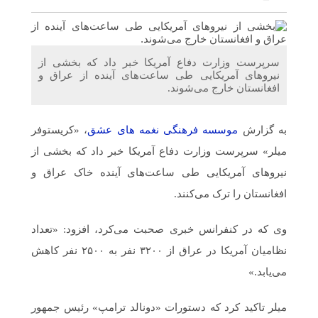
اندیمشک با معاونت جوانان اداره کل ورزش و جوانان
خوزستان
دیدار دبیر موسسه فرهنگی مردمی نغمه های عشق با ریاست
سرپرست وزارت دفاع آمریکا خبر داد که بخشی از
اداره ورزش و جوانان اندیمشک
نیروهای آمریکایی طی ساعت‌های آینده از عراق و
افغانستان خارج می‌شوند.
مراسم دورهمی خانوادگی با عنوان کافه شادی مهدوی به
مناسبت نیمه شعبان و دهه فجر و هفته ی جوان در اندیمشک
به گزارش
موسسه فرهنگی نغمه های عشق
، «کریستوفر
برگزار شد.
میلر» سرپرست وزارت دفاع آمریکا خبر داد که بخشی از
نیروهای آمریکایی طی ساعت‌های آینده خاک عراق و
مراسم جشن ولادت امام زمان (عج) و جشن فجر انقلاب
افغانستان را ترک می‌کنند.
اسلامی و هفته ی جوان در اندیمشک برگزار شد.
وی که در کنفرانس خبری صحبت می‌کرد، افزود: «تعداد
تشریح برنامه های دهه مهدویت شبکه فرهنگی مردمی نغمه
های عشق اندیمشک
نظامیان آمریکا در عراق از ۳۲۰۰ نفر به ۲۵۰۰ نفر کاهش
می‌یابد.»
میلر تاکید کرد که دستورات «دونالد ترامپ» رئیس جمهور