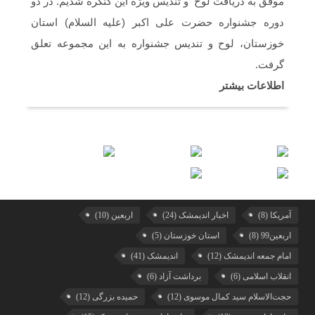
موفق به دریافت لوح و تندیس ویژه این کنگره شدیم. در دو
دوره جشنواره حضرت علی اکبر (علیه السلام) استان
خوزستان، لوح و تندیس جشنواره به این مجموعه تعلق
گرفت.
اطلاعات بیشتر
آمریکا
(8)
اخبار اندیمشک
(24)
اربعین
(10)
اربعین99
(8)
استان خوزستان
(5)
امام جمعه اندیمشک
(12)
اندیمشک
(41)
انقلاب اسلامی
(6)
برداشت آزاد
(6)
حجت‌الاسلام سید کمال موسوی
(12)
حمیده بزرگی
(12)