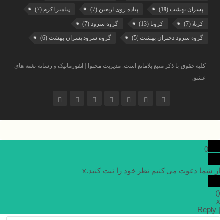
پسران بهشت
(19)
پیاده روی اربعین
(7)
پیامبر اکرم
(7)
کربلا
(7)
کرونا
(13)
گروه سرود
(7)
گروه سرود دختران بهشت
(5)
گروه سرود پسران بهشت
(6)
کلیه حقوق با ذکر منبع بلامانع است. مدیریت محتوا | انفورماتیک و رسانه نغمه های
عشق
0
از شما دعوت می کنیم نظر خود را ثبت کنید.
x
)
(
x
Reply
|