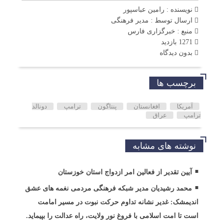
نویسنده : رامین عباسپور
ارسال توسط :
مدیر فرهنگی
منبع : خبرگزاری فارس
1271 بازدید
بدون دیدگاه
برچسب ها
آمریکا
افغانستان
پنتاگون
ترامپ
دونالد
ترامپ
عراق
نوشته های مشابه
آیین تقدیر از فعالین امر ازدواج استان خوزستان
محمد رشیدیان مدیر شبکه فرهنگی مردمی نغمه های عشق
اندیمشک: غدیر نشانه تداوم حرکت نبوت در مسیر امامت
است تا امت اسلامی با فروغ نور ولایت، راه عدالت را بپیماید.