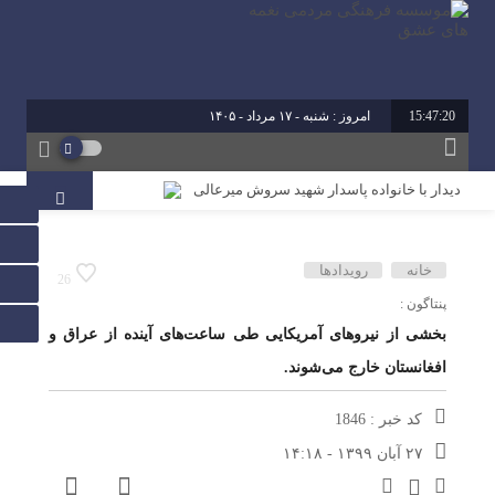
15:47:21
امروز : شنبه - ۱۷ مرداد - ۱۴۰۵
برابر با : 24 - صفر - 1448
برابر با : Saturday - 8 August - 2026
دیدار با خانواده پاسدار شهید سروش میرعالی
آیین تقدیر از فعالین امر ازدواج استان خوزستان
محمد رشیدیان مدیر شبکه فرهنگی مردمی نغمه های عشق
خانه
رویدادها
26
اندیمشک: غدیر نشانه تداوم حرکت نبوت در مسیر امامت
پنتاگون :
است تا امت اسلامی با فروغ نور ولایت، راه عدالت را بپیماید.
بخشی از نیروهای آمریکایی طی ساعت‌های آینده از عراق و
افغانستان خارج می‌شوند.
برگزاری کارگاه کارآفرینی اجتماعی و راه اندازی پروژه های
کوچک و موثر در موسسه فرهنگی مردمی نغمه های عشق
اندیمشک
کد خبر : 1846
۲۷ آبان ۱۳۹۹ - ۱۴:۱۸
دیدار دبیر جدید موسسه فرهنگی مردمی نغمه های عشق