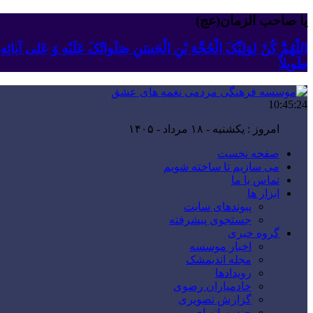
یا صاحب الزمان(عج)
اللّهُمَّ کُنْ لِوَلِیِّکَ الْحُجَّةِ بْنِ الْحَسَنِ صَلَواتُکَ عَلَیْهِ وَ عَلى آبا
طَویلاً
10:45:25
امروز : یکشنبه - ۱۸ مرداد - ۱۴۰۵
صفحه نخست
می سازیم تا ساخته شویم
تماس با ما
ابزار ها
پیوندهای سایت
جستجوی پیشرفته
گروه خبری
اخبار موسسه
مجله اندیمشک
رویدادها
خادمیاران رضوی
گزارش تصویری
چندرسانه ای