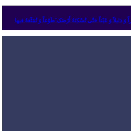
وَ دَلیلاً وَ عَیْناً حَتّى تُسْکِنَهُ أَرْضَک َطَوْعاً وَ تُمَتِّعَهُ فیها