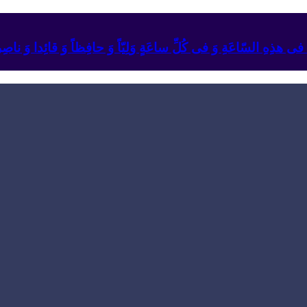
ئِهِ فی هذِهِ السّاعَةِ وَ فی کُلِّ ساعَةٍ وَلِیّاً وَ حافِظاً وَ قائِدا ‏وَ ناصِراً 