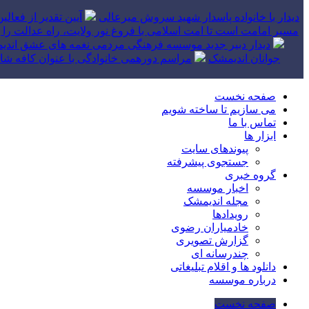
دیدار با خانواده پاسدار شهید سروش میرعالی
آیین تقدیر از فعال
مسیر امامت است تا امت اسلامی با فروغ نور ولایت، راه عدالت را بپ
دیدار دبیر جدید موسسه فرهنگی مردمی نغمه های عشق اندیم
جوانان اندیمشک
مراسم دورهمی خانوادگی با عنوان کافه شاد
صفحه نخست
می سازیم تا ساخته شویم
تماس با ما
ابزار ها
پیوندهای سایت
جستجوی پیشرفته
گروه خبری
اخبار موسسه
مجله اندیمشک
رویدادها
خادمیاران رضوی
گزارش تصویری
چندرسانه ای
دانلود ها و اقلام تبلیغاتی
درباره موسسه
صفحه نخست