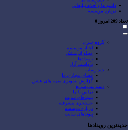
دانلود ها و اقلام تبلیغاتی
درباره موسسه
تعداد
209
امروز
0
گروه خبری
اخبار موسسه
مجله اندیمشک
رویدادها
برداشت آزاد
چند رسانه
فضای مجازی ما
گزارش تصویری نغمه های عشق
دسترسی سریع
تماس با ما
پیوندهای سایت
جستجوی پیشرفته
درباره موسسه
پیوندهای سایت
جدیدترین رویدادها