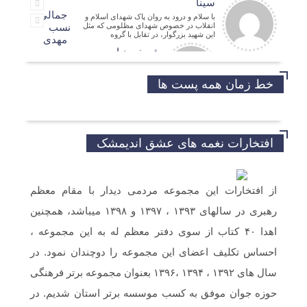
سینا
جمالی
با سلام و درود به روان پاک شهدای اسلام و
انقلاب در خصوص شهدای مظلومی که مثل
نسب
این شهید بزرگوار، در تقابل با گروه
مهدی
شریفی نیا
مدیر فرهنگی
حسین
خط زمان همه پست ها
موفق باشید و تندرست
افتخارات نغمه های عشق اندیمشک
خداروشکر که جوانانی مثه شما داریم.
از افتخارات این مجموعه مردمی دیدار با مقام معظم
رهبری در سالهای ۱۳۹۳ ، ۱۳۹۷ و ۱۳۹۸ میباشد، همچنین
سلام و ارادت. بله از طریق خط تلفن شما در
شبکه های مجازی ارسال گردید.
اهدا ۴۰ کتاب از سوی دفتر معظم له به این مجموعه ،
احساس تکلیف اعضای این مجموعه را دوچندان نمود. در
سلام خسته نباشین فایل صوتی بیکلام سرود
سال های ۱۳۹۲ ، ۱۳۹۴ ،۱۳۹۶ بعنوان مجموعه برتر فرهنگی
حجاب فاطمی رو می خواستم .(دختران
بهشتی)
حوزه جوان موفق به کسب موسسه برتر استان شدیم. در