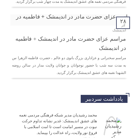
دیدار دبیر جدید موسسه فرهنگی مردمی نغمه های عشق
فرهنگی مردمی نغمه های عشق اندیمشک به مدت چهار شب برگزار گردید.
اندیمشک با معاونت جوانان اداره کل ورزش و جوانان
خوزستان
۲۸
آذر
اندیمشک
دیدار دبیر موسسه فرهنگی مردمی نغمه های عشق با ریاست
مراسم عزای حضرت مادر در اندیمشک + فاطمیه
اداره ورزش و جوانان اندیمشک
در اندیمشک
مراسم سخنرانی و عزاداری بزرگ بانوی دو عالم ، حضرت فاطمه الزهرا س
مراسم دورهمی خانوادگی با عنوان کافه شادی مهدوی به
به مدت سه شب با حضور نوجوانان و جوانان ولایت مدار در سالن روضه
مناسبت نیمه شعبان و دهه فجر و هفته ی جوان در اندیمشک
برگزار شد.
الشهدا نغمه های عشق اندیمشک برگزار گردید.
مراسم جشن ولادت امام زمان (عج) و جشن فجر انقلاب
یادداشت سردبیر
اسلامی و هفته ی جوان در اندیمشک برگزار شد.
محمد رشیدیان مدیر شبکه فرهنگی مردمی نغمه
تشریح برنامه های دهه مهدویت شبکه فرهنگی مردمی نغمه
های عشق اندیمشک: غدیر نشانه تداوم حرکت
های عشق اندیمشک
نبوت در مسیر امامت است تا امت اسلامی با
فروغ نور ولایت، راه عدالت را بپیماید.