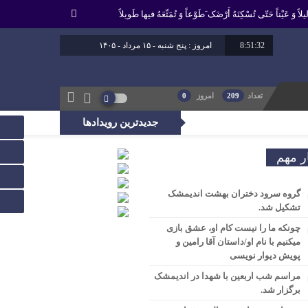
لاً وَ عَیْناً حَتّى تُسْکِنَهُ أَرْضَک َطَوْعاً وَ تُمَتِّعَهُ فیها طَویلاً
8:51:33
امروز : پنج شنبه - ۱۵ مرداد - ۱۴۰۵
برابر با : 22 - صفر - 1448
برابر با : Thursday - 6 August - 2026
تعداد
209
امروز
0
جدیدترین رویدادها
، راه عدالت را بپیماید.
ر مهم
گروه سرود دختران بهشت اندیمشک
تشکیل شد.
چونکه ما را نیست کام او، عشق بازی
میکنیم با نام او/داستان آقا رامین و
پویش دیوار نویسی
مراسم شب اربعین با شهدا در اندیمشک
برگزار شد.