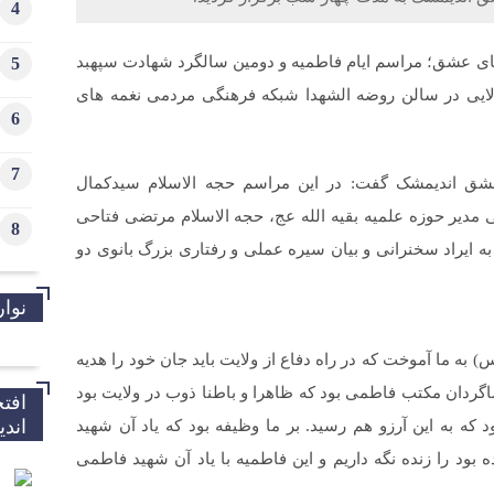
4
 عشق؛ مراسم ایام فاطمیه و دومین سالگرد شهادت سپهبد
5
ولایی در سالن روضه الشهدا شبکه فرهنگی مردمی نغمه های
6
7
شق اندیمشک گفت: در این مراسم حجه الاسلام سیدکمال
دیر حوزه علمیه بقیه الله عج، حجه الاسلام مرتضی فتاحی
8
ایراد سخنرانی و بیان سیره عملی و رفتاری بزرگ بانوی دو
نوار
 به ما آموخت که در راه دفاع از ولایت باید جان خود را هدیه
شاگردان مکتب فاطمی بود که ظاهرا و باطنا ذوب در ولایت بود
افت
اند
ه به این آرزو هم رسید. بر ما وظیفه بود که یاد آن شهید
 بود را زنده نگه داریم و این فاطمیه با یاد آن شهید فاطمی