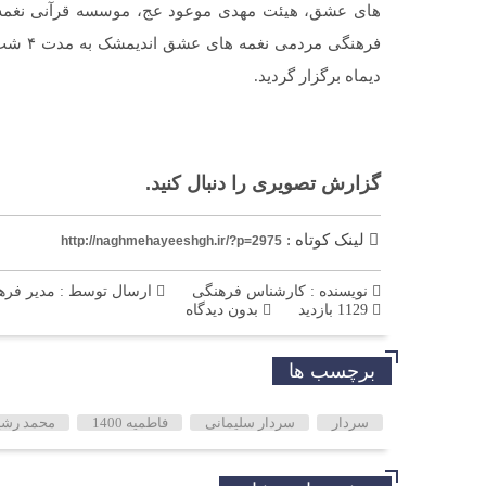
های عشق، هیئت مهدی موعود عج، موسسه قرآنی نغمه 
دیماه برگزار گردید.
گزارش تصویری را دنبال کنید.
لینک کوتاه :
http://naghmehayeeshgh.ir/?p=2975
نویسنده : کارشناس فرهنگی
ارسال توسط :
مدیر فره
1129 بازدید
بدون دیدگاه
برچسب ها
سردار
سردار سلیمانی
فاطمیه 1400
محمد رشی