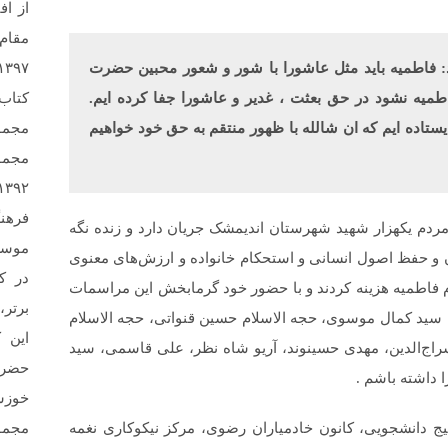
از اف
 فاطمیه باید مثل عاشورا با شور و شعور محبین حضرت
کتاب
فاطمیه نشود در حق بعثت ، غدیر و عاشورا جفا کرده ایم.
مجمو
اده ایم که ان شالله با ظهور منتقم به حق خود خواهیم
مجمو
فرهن
دم یکهزار شهید شهرستان اندیمشک جریان دارد و زنده نگه
 و حفظ اصول انسانی و استحکام خانواده و ارزش‌های معنوی
در ک
یام فاطمیه هزینه کردند و با حضور خود گرمابخش این مراسمات
برتر،
ام سید کمال موسوی، حجه الاسلام حسین قنواتی، حجه الاسلام
این 
راج‌الدين، مهدی حسینوند، آریو شاه نظر، علی قاسمی، سید
حضرت
 داشته باشم .
خوزس
مجمو
دانشجویی، کانون خادمیاران رضوی، مرکز نیکوکاری نغمه