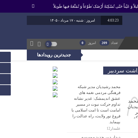
لاً وَ عَیْناً حَتّى تُسْکِنَهُ أَرْضَک َطَوْعاً وَ تُمَتِّعَهُ فیها طَویلاً
4:03:23
امروز : شنبه - ۱۷ مرداد - ۱۴۰۵
برابر با : 24 - صفر - 1448
برابر با : Saturday - 8 August - 2026
تعداد
209
امروز
0
جدیدترین رویدادها
، راه عدالت را بپیماید.
داشت سردبیر
محمد رشیدیان مدیر شبکه
فرهنگی مردمی نغمه های
عشق اندیمشک: غدیر نشانه
تداوم حرکت نبوت در مسیر
امامت است تا امت اسلامی با
فروغ نور ولایت، راه عدالت را
بپیماید.
علمدار12
دیدار دبیر جدید موسسه