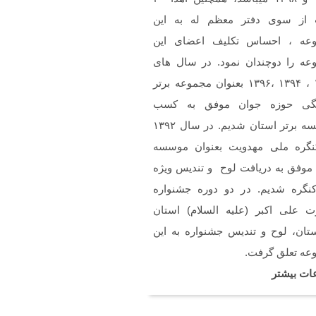
ن
 از سوی دفتر معظم له به این
خسته نباشین فایل صوتی
م سرود حجاب فاطمی رو
عه ، احساس تکلیف اعضای این
استم .(دختران بهشتی)
عه را دوچندان نمود. در سال های
۱۳۹۲ ، ۱۳۹۴ ،۱۳۹۶ بعنوان مجموعه برتر
گی حوزه جوان موفق به کسب
موسسه برتر استان شدیم. در سال ۱۳۹۲
نگره ملی مهدویت بعنوان موسسه
 موفق به دریافت لوح و تندیس ویژه
کنگره شدیم. در دو دوره جشنواره
 علی اکبر (علیه السلام) استان
تان، لوح و تندیس جشنواره به این
عه تعلق گرفت.
ات بیشتر