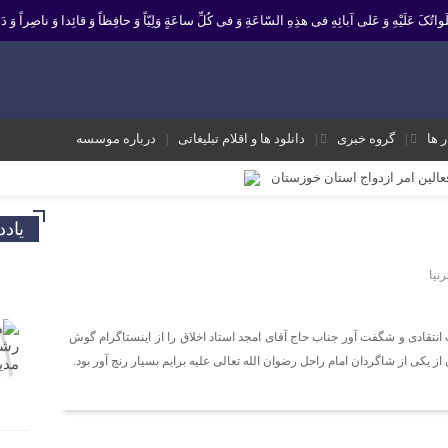
 صَلَواتُکَ عَلَیْهِ وَ عَلى آبائِهِ فی هذِهِ السّاعَةِ وَ فی کُلِّ ساعَةٍ وَلِیّاً وَ حافِظاً وَ قائِدا ‏وَ ناصِراً وَ دَلی
ر ها
گروه خبری
دانلود ها و اقلام تبلیغاتی
درباره موسسه
فعالین امر ازدواج استان خوزستان
یر نشانه تداوم حرکت نبوت در مسیر امامت است تا امت اسلامی با فروغ نور ولایت
یاد
ک و موثر در موسسه فرهنگی مردمی نغمه های عشق اندیمشک
نیا
 معاونت جوانان اداره کل ورزش و جوانان خوزستان
 ورزش و جوانان اندیمشک
نتقادی و شگفت آور جناب حاج آقای امجد استاد اخلاق را از اینستاگرام گوش
ه شعبان و دهه فجر و هفته ی جوان در اندیمشک برگزار شد.
 یکی از شاگردان امام راحل رضوان الله تعالی علیه برایم بسیار رنج آور بود.
ته ی جوان در اندیمشک برگزار شد.
شق اندیمشک