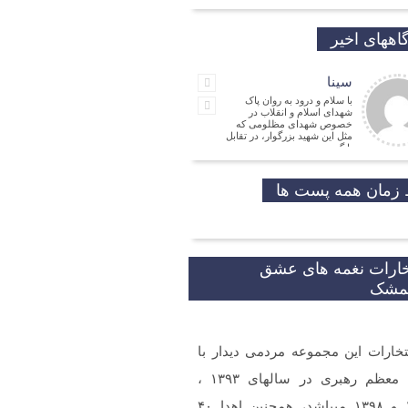
اههای اخیر
سینا
با سلام و درود به روان پاک
شهدای اسلام و انقلاب در
خصوص شهدای مظلومی که
مثل این شهید بزرگوار، در تقابل
با گروه
جمالی نسب
موفق باشید و تندرست
زمان همه پست ها
مهدی شریفی
نیا
مدیر
فرهنگی
خارات نغمه های عشق
شکر که جوانانی مثه شما
یمشک
تخارات این مجموعه مردمی دیدار با
و ارادت. بله از طریق خط
شما در شبکه های مجازی
 گردید.
مقام معظم رهبری در سالهای ۱۳۹۳ ،
۱۳۹۷ و ۱۳۹۸ میباشد، همچنین اهدا ۴۰