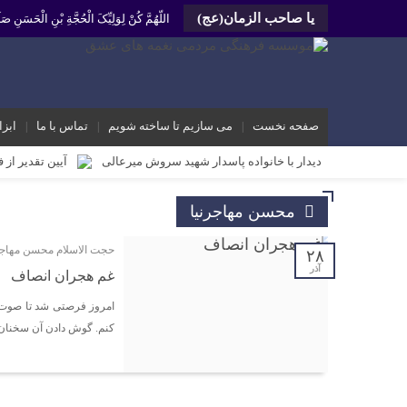
یا صاحب الزمان(عج)
اللّهُمَّ کُنْ لِوَلِیِّکَ الْحُجَّةِ بْنِ الْحَسَنِ
صفحه نخست
می سازیم تا ساخته شویم
تماس با ما
ابزا
دیدار با خانواده پاسدار شهید سروش میرعالی
آیین تقدیر از 
محمد رشیدیان مدیر شبکه فرهنگی مردمی نغمه های عشق اندیمشک: غد
محسن مهاجرنیا
برگزاری کارگاه کارآفرینی اجتماعی و راه اندازی پروژه های کوچ
حجت الاسلام محسن مهاجر
دیدار دبیر جدید موسسه فرهنگی مردمی نغمه های عشق اندیمشک با
۲۸
آذر
غم هجران انصاف
دیدار دبیر موسسه فرهنگی مردمی نغمه های عشق با ریاست اداره
امروز فرصتی شد تا صوت ا
مراسم دورهمی خانوادگی با عنوان کافه شادی مهدوی به مناسبت نیم
کنم. گوش دادن آن سخنان از
مراسم جشن ولادت امام زمان (عج) و جشن فجر انقلاب اسلامی و هف
تشریح برنامه های دهه مهدویت شبکه فرهنگی مردمی نغمه های ع