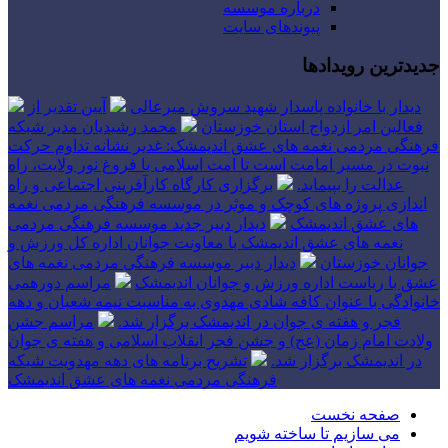
درباره موسسه
پیوندهای سایت
جدیدترین رویدادها
دیدار با خانواده پاسدار شهید سروش میرعالی
آیین تقدیر از
فعالین امر ازدواج استان خوزستان
محمد رشیدیان مدیر شبکه
فرهنگی مردمی نغمه های عشق اندیمشک: غدیر نشانه تداوم حرکت
نبوت در مسیر امامت است تا امت اسلامی با فروغ نور ولایت، راه
عدالت را بپیماید.
برگزاری کارگاه کارآفرینی اجتماعی و راه
اندازی پروژه های کوچک و موثر در موسسه فرهنگی مردمی نغمه
های عشق اندیمشک
دیدار دبیر جدید موسسه فرهنگی مردمی
نغمه های عشق اندیمشک با معاونت جوانان اداره کل ورزش و
جوانان خوزستان
دیدار دبیر موسسه فرهنگی مردمی نغمه های
عشق با ریاست اداره ورزش و جوانان اندیمشک
مراسم دورهمی
خانوادگی با عنوان کافه شادی مهدوی به مناسبت نیمه شعبان و دهه
فجر و هفته ی جوان در اندیمشک برگزار شد.
مراسم جشن
ولادت امام زمان (عج) و جشن فجر انقلاب اسلامی و هفته ی جوان
در اندیمشک برگزار شد.
تشریح برنامه های دهه مهدویت شبکه
فرهنگی مردمی نغمه های عشق اندیمشک
صفحه نخست
می سازیم تا ساخته شویم