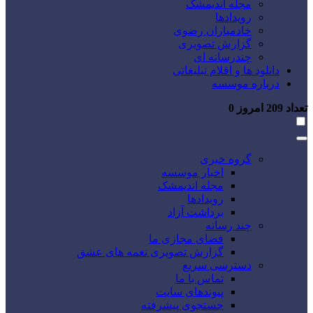
مجله اندیمشک
رویدادها
خادمیاران رضوی
گزارش تصویری
چندرسانه ای
دانلود ها و اقلام تبلیغاتی
درباره موسسه
تعداد
209
امروز
0
گروه خبری
اخبار موسسه
مجله اندیمشک
رویدادها
برداشت آزاد
چند رسانه
فضای مجازی ما
گزارش تصویری نغمه های عشق
دسترسی سریع
تماس با ما
پیوندهای سایت
جستجوی پیشرفته