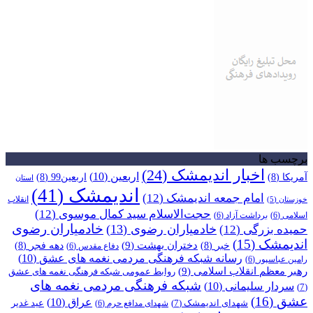
برچسب ها
اخبار اندیمشک
(24)
اربعین
(10)
آمریکا
(8)
اربعین99
(8)
استان
اندیمشک
(41)
امام جمعه اندیمشک
(12)
انقلاب
خوزستان
(5)
حجت‌الاسلام سید کمال موسوی
(12)
اسلامی
(6)
برداشت آزاد
(6)
خادمیاران رضوی
خادمیاران رضوی
(13)
حمیده بزرگی
(12)
اندیمشک
(15)
دختران بهشت
(9)
خبر
(8)
دهه فجر
(8)
دفاع مقدس
(6)
رسانه شبکه فرهنگی مردمی نغمه های عشق
(10)
رامین عباسپور
(6)
رهبر معظم انقلاب اسلامی
(9)
روابط عمومی شبکه فرهنگی نغمه های عشق
شبکه فرهنگی مردمی نغمه های
سردار سلیمانی
(10)
(7)
عشق
(16)
عراق
(10)
شهدای اندیمشک
(7)
عید غدیر
شهدای مدافع حرم
(6)