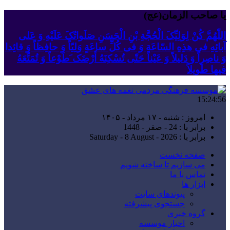
یا صاحب الزمان(عج)
اللّهُمَّ کُنْ لِوَلِیِّکَ الْحُجَّةِ بْنِ الْحَسَنِ صَلَواتُکَ عَلَیْهِ وَ عَلى
آبائِهِ فی هذِهِ السّاعَةِ وَ فی کُلِّ ساعَةٍ وَلِیّاً وَ حافِظاً وَ قائِدا
‏وَ ناصِراً وَ دَلیلاً وَ عَیْناً حَتّى تُسْکِنَهُ أَرْضَک َطَوْعاً وَ تُمَتِّعَهُ
فیها طَویلاً
15:24:56
امروز : شنبه - ۱۷ مرداد - ۱۴۰۵
برابر با : 24 - صفر - 1448
برابر با : Saturday - 8 August - 2026
صفحه نخست
می سازیم تا ساخته شویم
تماس با ما
ابزار ها
پیوندهای سایت
جستجوی پیشرفته
گروه خبری
اخبار موسسه