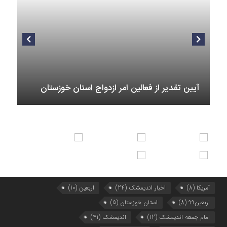
8 ماه قبل
هفتمین همایش بانوان فعال در عرصه‌ هیئت کشور
9 ماه قبل
برگزاری رویداد ملی جامعه پرداز
آیین تقدیر از فعالین امر ازدواج استان خوزستان
آمریکا
(8)
اخبار اندیمشک
(24)
اربعین
(10)
اربعین99
(8)
استان خوزستان
(5)
امام جمعه اندیمشک
(12)
اندیمشک
(41)