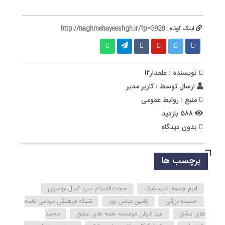
لینک کوتاه :
http://naghmehayeeshgh.ir/?p=3928
نویسنده : علمدار12
ارسال توسط :
کاربر مدیر
منبع : روابط عمومی
588 بازدید
بدون دیدگاه
برچسب ها
امام جمعه اندیمشک
حجت‌الاسلام سید کمال موسوی
حمیده بزرگی
رامین عباس پور
شبکه فرهنگی مردمی نغمه
های عشق
عید قربان موسسه نغمه های عشق
محمد