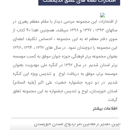
افتخارات نغمه های عشق اندیمشک
6 ماه قبل
مراسم جشن ولادت امام زمان (عج) و جشن فجر انقلاب اسلامی و
هفته ی جوان در اندیمشک برگزار شد.
از افتخارات این مجموعه مردمی دیدار با مقام معظم رهبری در
6 ماه قبل
سالهای ۱۳۹۳ ، ۱۳۹۷ و ۱۳۹۸ میباشد، همچنین اهدا ۴۰ کتاب از
تشریح برنامه های دهه مهدویت شبکه فرهنگی مردمی نغمه های
سوی دفتر معظم له به این مجموعه ، احساس تکلیف اعضای
عشق اندیمشک
این مجموعه را دوچندان نمود. در سال های ۱۳۹۲ ، ۱۳۹۴ ،۱۳۹۶
7 ماه قبل
بعنوان مجموعه برتر فرهنگی حوزه جوان موفق به کسب موسسه
توزیع بسته جشن تکلیف به دختران سادات ایتام اندیمشک در شب
ولادت امام علی(ع)
برتر استان شدیم. در سال ۱۳۹۲ در کنگره ملی مهدویت بعنوان
7 ماه قبل
موسسه برتر، موفق به دریافت لوح و تندیس ویژه این کنگره
ایجاد ۱۱۰ شعبه نغمه های عشق در ۱۱۰ منطقه شهر و روستای
شدیم. در دو دوره جشنواره حضرت علی اکبر (علیه السلام)
اندیمشک
استان خوزستان، لوح و تندیس جشنواره به این مجموعه تعلق
8 ماه قبل
مراسم رونمایی از طرح ستاره های اندیمشک و طرح خانه های نور،
گرفت.
محله های آسمانی همزمان با جشن ولادت حضرت فاطمه (س) در
اطلاعات بیشتر
اندیمشک
8 ماه قبل
خداحافظی سراج الدین با شبکه فرهنگی مردمی نغمه های عشق