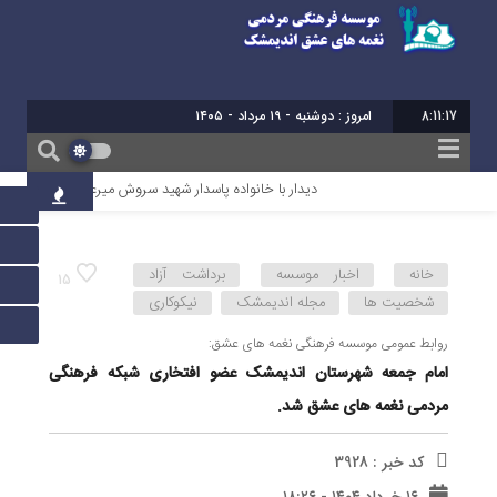
8:11:18
برابر با : 26 - صفر - 1448
دیدار با خانواده پاسدار شهید سروش میرعالی
آیین تقدیر
خانه
اخبار موسسه
برداشت آزاد
15
شخصیت ها
مجله اندیمشک
نیکوکاری
روابط عمومی موسسه فرهنگی نغمه های عشق:
امام جمعه شهرستان اندیمشک عضو افتخاری شبکه فرهنگی
مردمی نغمه های عشق شد.
کد خبر : 3928