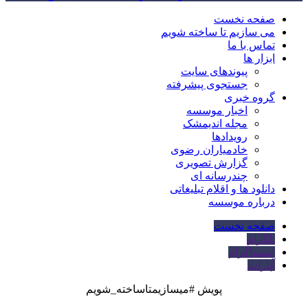
صفحه نخست
می سازیم تا ساخته شویم
تماس با ما
ابزار ها
پیوندهای سایت
جستجوی پیشرفته
گروه خبری
اخبار موسسه
مجله اندیمشک
رویدادها
خادمیاران رضوی
گزارش تصویری
چندرسانه ای
دانلود ها و اقلام تبلیغاتی
درباره موسسه
صفحه نخست
تلگرام
اینستاگرام
آپارات
پویش #میسازیمتاساخته_شویم