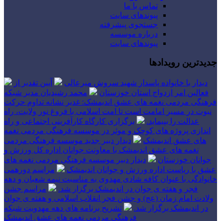
تماس با ما
پیوندهای سایت
جستجوی پیشرفته
درباره موسسه
پیوندهای سایت
جدیدترین رویدادها
دیدار با خانواده پاسدار شهید سروش میرعالی
آیین تقدیر از
فعالین امر ازدواج استان خوزستان
محمد رشیدیان مدیر شبکه
فرهنگی مردمی نغمه های عشق اندیمشک: غدیر نشانه تداوم حرکت
نبوت در مسیر امامت است تا امت اسلامی با فروغ نور ولایت، راه
عدالت را بپیماید.
برگزاری کارگاه کارآفرینی اجتماعی و راه
اندازی پروژه های کوچک و موثر در موسسه فرهنگی مردمی نغمه
های عشق اندیمشک
دیدار دبیر جدید موسسه فرهنگی مردمی
نغمه های عشق اندیمشک با معاونت جوانان اداره کل ورزش و
جوانان خوزستان
دیدار دبیر موسسه فرهنگی مردمی نغمه های
عشق با ریاست اداره ورزش و جوانان اندیمشک
مراسم دورهمی
خانوادگی با عنوان کافه شادی مهدوی به مناسبت نیمه شعبان و دهه
فجر و هفته ی جوان در اندیمشک برگزار شد.
مراسم جشن
ولادت امام زمان (عج) و جشن فجر انقلاب اسلامی و هفته ی جوان
در اندیمشک برگزار شد.
تشریح برنامه های دهه مهدویت شبکه
فرهنگی مردمی نغمه های عشق اندیمشک