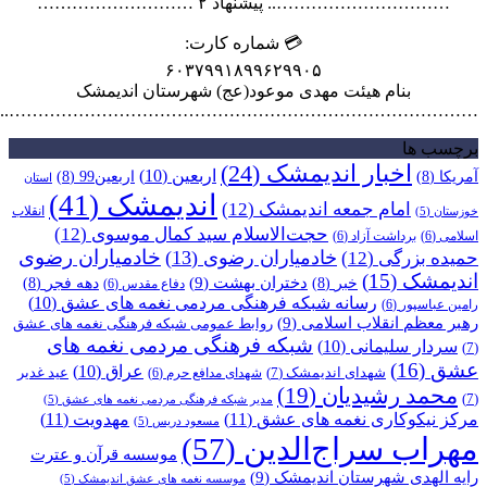
………………………….. پیشنهاد ۲ ………………………
💳 شماره کارت:
۶۰۳۷۹۹۱۸۹۹۶۲۹۹۰۵
بنام هیئت مهدی موعود(عج) شهرستان اندیمشک
………………………………………………………………………..
برچسب ها
اخبار اندیمشک
(24)
اربعین
(10)
آمریکا
(8)
اربعین99
(8)
استان
اندیمشک
(41)
امام جمعه اندیمشک
(12)
انقلاب
خوزستان
(5)
حجت‌الاسلام سید کمال موسوی
(12)
اسلامی
(6)
برداشت آزاد
(6)
خادمیاران رضوی
خادمیاران رضوی
(13)
حمیده بزرگی
(12)
اندیمشک
(15)
دختران بهشت
(9)
خبر
(8)
دهه فجر
(8)
دفاع مقدس
(6)
رسانه شبکه فرهنگی مردمی نغمه های عشق
(10)
رامین عباسپور
(6)
رهبر معظم انقلاب اسلامی
(9)
روابط عمومی شبکه فرهنگی نغمه های عشق
شبکه فرهنگی مردمی نغمه های
سردار سلیمانی
(10)
(7)
عشق
(16)
عراق
(10)
شهدای اندیمشک
(7)
عید غدیر
شهدای مدافع حرم
(6)
محمد رشیدیان
(19)
(7)
مدیر شبکه فرهنگی مردمی نغمه های عشق
(5)
مرکز نیکوکاری نغمه های عشق
(11)
مهدویت
(11)
مسعود دریس
(5)
مهراب سراج‌الدین
(57)
موسسه قرآن و عترت
رایه الهدی شهرستان اندیمشک
(9)
موسسه نغمه های عشق اندیمشک
(5)