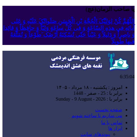
یا صاحب الزمان(عج)
اللّهُمَّ کُنْ لِوَلِیِّکَ الْحُجَّةِ بْنِ الْحَسَنِ صَلَواتُکَ عَلَیْهِ وَ عَلى
آبائِهِ فی هذِهِ السّاعَةِ وَ فی کُلِّ ساعَةٍ وَلِیّاً وَ حافِظاً وَ قائِدا
‏وَ ناصِراً وَ دَلیلاً وَ عَیْناً حَتّى تُسْکِنَهُ أَرْضَک َطَوْعاً وَ تُمَتِّعَهُ
فیها طَویلاً
6:35:04
امروز : یکشنبه - ۱۸ مرداد - ۱۴۰۵
برابر با : 25 - صفر - 1448
برابر با : Sunday - 9 August - 2026
صفحه نخست
می سازیم تا ساخته شویم
تماس با ما
ابزار ها
پیوندهای سایت