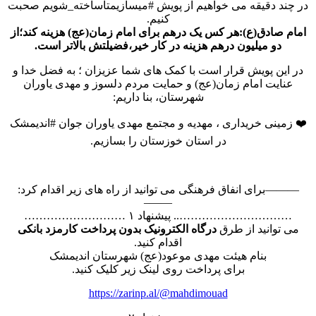
در چند دقیقه می خواهیم از پویش #میسازیمتاساخته_شویم صحبت
کنیم.
امام صادق(ع):هر کس یک درهم برای امام زمان(عج) هزینه کند؛از
دو میلیون درهم هزینه در کار خیر،فضیلتش بالاتر است.
در این پویش قرار است با کمک های شما عزیزان ؛ به فضل خدا و
عنایت امام زمان(عج) و حمایت مردم دلسوز و مهدی یاوران
شهرستان، بنا داریم:
❤️‌ زمینی خریداری ، مهدیه و مجتمع مهدی یاوران جوان #اندیمشک
در استان خوزستان را بسازیم.
———برای انفاق فرهنگی می توانید از راه های زیر اقدام کرد:
——–
………………………….. پیشنهاد ۱ ………………………
می توانید از طرق
درگاه الکترونیک بدون پرداخت کارمزد بانکی
اقدام کنید.
بنام هیئت مهدی موعود(عج) شهرستان اندیمشک
برای پرداخت روی لینک زیر کلیک کنید.
https://zarinp.al/@mahdimouad