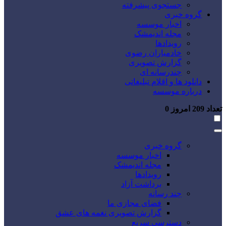
جستجوی پیشرفته
گروه خبری
اخبار موسسه
مجله اندیمشک
رویدادها
خادمیاران رضوی
گزارش تصویری
چندرسانه ای
دانلود ها و اقلام تبلیغاتی
درباره موسسه
تعداد
209
امروز
0
گروه خبری
اخبار موسسه
مجله اندیمشک
رویدادها
برداشت آزاد
چند رسانه
فضای مجازی ما
گزارش تصویری نغمه های عشق
دسترسی سریع