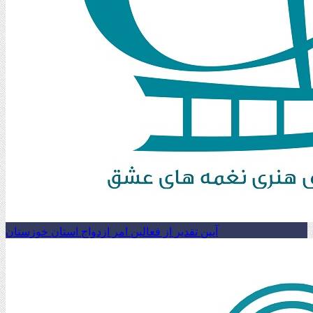
آیین تقدیر از فعالین امر ازدواج استان خوزستان