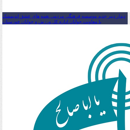
دیدار دبیر جدید موسسه فرهنگی مردمی نغمه های عشق اندیمشک
با معاونت جوانان اداره کل ورزش و جوانان خوزستان