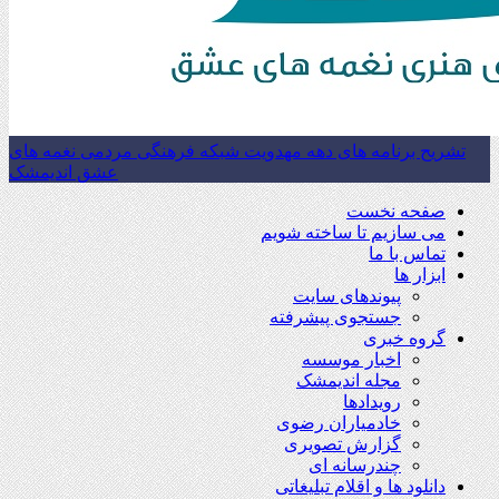
تشریح برنامه های دهه مهدویت شبکه فرهنگی مردمی نغمه های
عشق اندیمشک
صفحه نخست
می سازیم تا ساخته شویم
تماس با ما
ابزار ها
پیوندهای سایت
جستجوی پیشرفته
گروه خبری
اخبار موسسه
مجله اندیمشک
رویدادها
خادمیاران رضوی
گزارش تصویری
چندرسانه ای
دانلود ها و اقلام تبلیغاتی