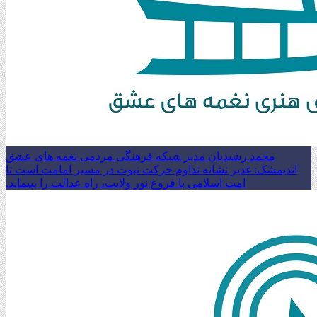
محمد رشیدیان مدیر شبکه فرهنگی مردمی نغمه های عشق
اندیمشک: غدیر نشانه تداوم حرکت نبوت در مسیر امامت است تا
امت اسلامی با فروغ نور ولایت، راه عدالت را بپیماید.