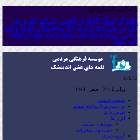
یا صاحب الزمان(عج)
اللّهُمَّ کُنْ لِوَلِیِّکَ الْحُجَّةِ بْنِ الْحَسَنِ صَلَواتُکَ عَلَیْهِ وَ عَلى
آبائِهِ فی هذِهِ السّاعَةِ وَ فی کُلِّ ساعَةٍ وَلِیّاً وَ حافِظاً وَ قائِدا
‏وَ ناصِراً وَ دَلیلاً وَ عَیْناً حَتّى تُسْکِنَهُ أَرْضَک َطَوْعاً وَ تُمَتِّعَهُ
فیها طَویلاً
4:20:13
برابر با : 24 - صفر - 1448
صفحه نخست
می سازیم تا ساخته شویم
تماس با ما
ابزار ها
پیوندهای سایت
جستجوی پیشرفته
گروه خبری