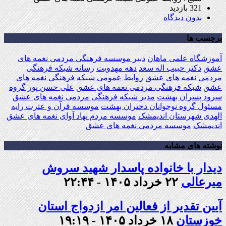
321 بازدید
بدون دیدگاه
برچسب ها
آموزشگاه علمی ماهان
دبیر موسسه فرهنگی مردمی نغمه های
عشق
دکتر حبیب اله سعد
دهه مهدویت
رسانه شبکه فرهنگی
مردمی نغمه های عشق
روابط عمومی شبکه فرهنگی نغمه های
عشق
شبکه فرهنگی مردمی نغمه های عشق
علی حسن پور
گروه
سرود پسران بهشت
مدیر شبکه فرهنگی مردمی نغمه های عشق
مسئول گروه نوجوانان دختران بهشت
موسسه قرآن و عترت رایه
الهدی شهرستان اندیمشک
موسسه مردم نهاد آوای نغمه های عشق
اندیمشک
موسسه مردمی نغمه های عشق
نوشته های مشابه
دیدار با خانواده پاسدار شهید سروش
میرعالی
۲۲ خرداد ۱۴۰۵ - ۲۲:۴۴
آیین تقدیر از فعالین امر ازدواج استان
خوزستان
۱۸ خرداد ۱۴۰۵ - ۱۹:۱۹