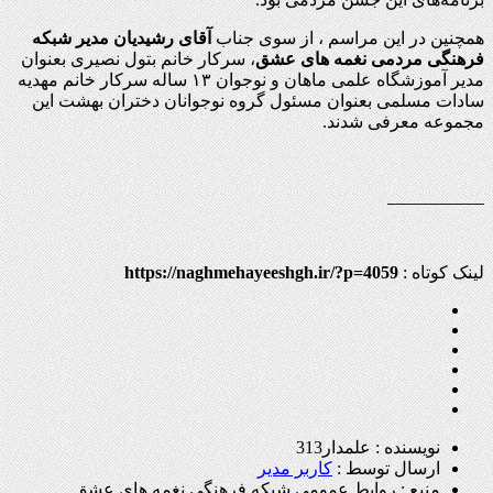
همچنین در این مراسم ، از سوی جناب
آقای رشیدیان مدیر شبکه
فرهنگی مردمی نغمه های عشق
، سرکار خانم بتول نصیری بعنوان
مدیر آموزشگاه علمی ماهان و نوجوان ۱۳ ساله سرکار خانم مهدیه
سادات مسلمی بعنوان مسئول گروه نوجوانان دختران بهشت این
مجموعه معرفی شدند.
لینک کوتاه :
https://naghmehayeeshgh.ir/?p=4059
نویسنده : علمدار313
ارسال توسط :
کاربر مدیر
منبع : روابط عمومی شبکه فرهنگی نغمه های عشق