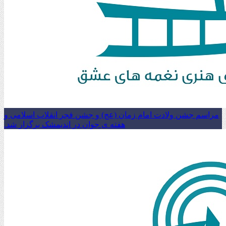
مراسم جشن ولادت امام زمان (عج) و جشن فجر انقلاب اسلامی و
هفته ی جوان در اندیمشک برگزار شد.