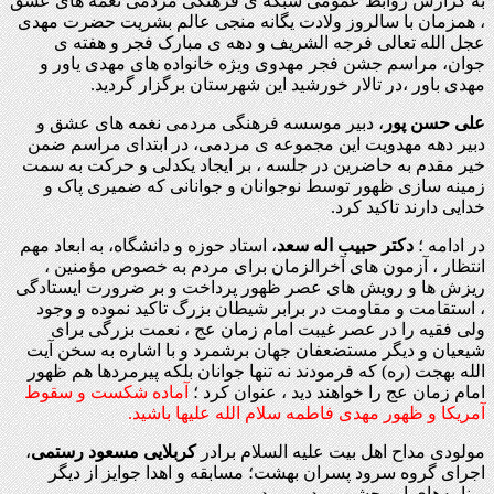
به گزارش روابط عمومی شبکه ی فرهنگی مردمی نغمه های عشق
، همزمان با سالروز ولادت یگانه منجی عالم بشریت حضرت مهدی
عجل الله تعالی فرجه الشریف و دهه ی مبارک فجر و هفته ی
جوان، مراسم جشن فجر مهدوی ویژه خانواده های مهدی یاور و
مهدی باور ،در تالار خورشید این شهرستان برگزار گردید.
علی حسن پور
، دبیر موسسه فرهنگی مردمی نغمه های عشق و
دبیر دهه مهدویت این مجموعه ی مردمی، در ابتدای مراسم ضمن
خیر مقدم به حاضرین در جلسه ، بر ایجاد یکدلی و حرکت به سمت
زمینه سازی ظهور توسط نوجوانان و جوانانی که ضمیری پاک و
خدایی دارند تاکید کرد.
در ادامه ؛
دکتر حبیب اله سعد
، استاد حوزه و دانشگاه، به ابعاد مهم
انتظار ، آزمون های آخرالزمان برای مردم به خصوص مؤمنین ،
ریزش ها و رویش های عصر ظهور پرداخت و بر ضرورت ایستادگی
، استقامت و مقاومت در برابر شیطان بزرگ تاکید نموده و وجود
ولی فقیه را در عصر غیبت امام زمان عج ، نعمت بزرگی برای
شیعیان و دیگر مستضعفان جهان برشمرد و با اشاره به سخن آیت
الله بهجت (ره) که فرمودند نه تنها جوانان بلکه پیرمردها هم ظهور
امام زمان عج را خواهند دید ، عنوان کرد ؛
آماده شکست و سقوط
آمریکا و ظهور مهدی فاطمه سلام الله علیها باشید.
مولودی مداح اهل بیت علیه السلام برادر
کربلایی مسعود رستمی
،
اجرای گروه سرود پسران بهشت؛ مسابقه و اهدا جوایز از دیگر
برنامه‌های این جشن مردمی بود.