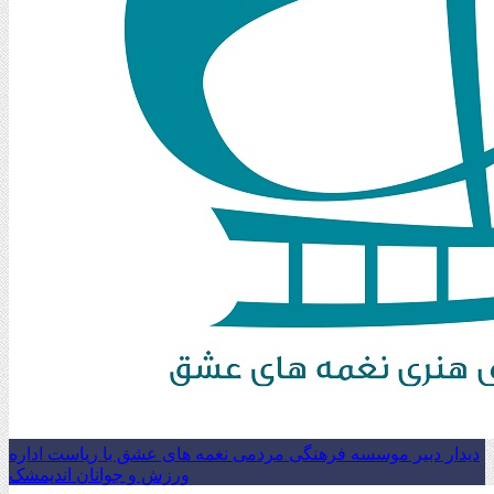
دیدار دبیر موسسه فرهنگی مردمی نغمه های عشق با ریاست اداره
ورزش و جوانان اندیمشک