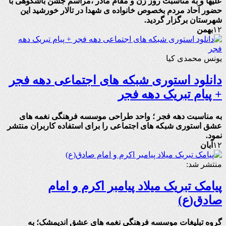
علیها و به مناسبت روز زن و مقام مادر ،مراسم جشن باشکوهی با
حضور آحاد مردم بخصوص خانواده ی شهدا در تالار خورشید این
شهرستان برگزار گردید.
۱۲
بهمن
یونس محمدی کیا
دانلود استوری شبکه های اجتماعی دهه فجر
+ پیام تبریک دهه فجر
به مناسبت دهه فجر ؛ واحد طراحی موسسه فرهنگی نغمه های
عشق استوری شبکه های اجتماعی را برای استفاده کاربران منتشر
نمود.
۱۲
آبان
منتشر شد:
پیامک تبریک میلاد پیامبر اکرم و امام
صادق(ع)
گروه تبلیغات موسسه فرهنگی نغمه های عشق اندیمشک؛ به