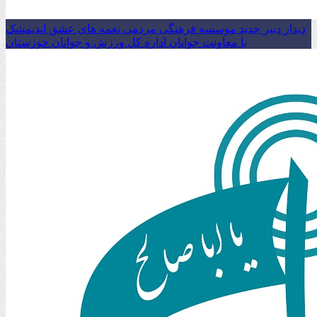
دیدار دبیر جدید موسسه فرهنگی مردمی نغمه های عشق اندیمشک
با معاونت جوانان اداره کل ورزش و جوانان خوزستان