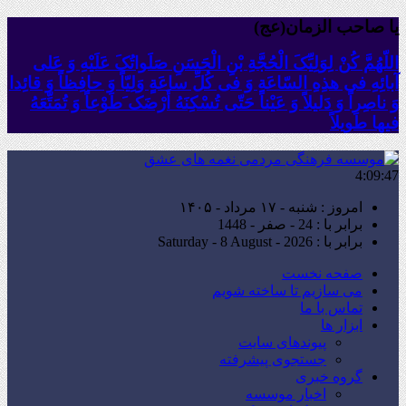
یا صاحب الزمان(عج)
اللّهُمَّ کُنْ لِوَلِیِّکَ الْحُجَّةِ بْنِ الْحَسَنِ صَلَواتُکَ عَلَیْهِ وَ عَلى
آبائِهِ فی هذِهِ السّاعَةِ وَ فی کُلِّ ساعَةٍ وَلِیّاً وَ حافِظاً وَ قائِدا
‏وَ ناصِراً وَ دَلیلاً وَ عَیْناً حَتّى تُسْکِنَهُ أَرْضَک َطَوْعاً وَ تُمَتِّعَهُ
فیها طَویلاً
4:09:49
امروز : شنبه - ۱۷ مرداد - ۱۴۰۵
برابر با : 24 - صفر - 1448
برابر با : Saturday - 8 August - 2026
صفحه نخست
می سازیم تا ساخته شویم
تماس با ما
ابزار ها
پیوندهای سایت
جستجوی پیشرفته
گروه خبری
اخبار موسسه