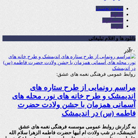
صفحه نخست
تلگرام
اینستاگرام
آپارات
دانلود ها و اقلام تبلیغاتی
۲۰
آذر
روابط عمومی فرهنگی نغمه های عشق:
مراسم رونمایی از طرح ستاره های
اندیمشک و طرح خانه های نور، محله های
آسمانی همزمان با جشن ولادت حضرت
فاطمه (س) در اندیمشک
به گزارش روابط عمومی موسسه فرهنگی نغمه های عشق
اندیمشک، در شب ولادت ام ابیها حضرت فاطمه الزهرا سلام الله