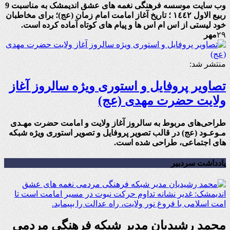
وب سایت موسسه فرهنگی نغمه های عشق اندیمشک به مناسبت 9
ربيع الاول ١٤٤٢ ؛ تاریخ آغاز امامت امام زمان (عج)؛ برای مخاطبان
خود لیستی از اس ام اس ها و پیام های کوتاه آماده کرده است.
۲۹
مهر
منتشر شد:
تصاویر پروفایل و استوری ویژه سالروز آغاز
ولایت حضرت مهدی (عج)
طراحی‌های مربوط به سالروز آغاز ولایت و امامت حضرت مهـدی
مـوعـود (عج) در قالب تصویر پروفایل و تصویر استوری ویژه شبکه
های اجتماعی، طراحی شده است.
یادداشت سردبیر
محمد رشیدیان مدیر شبکه فرهنگی مردمی