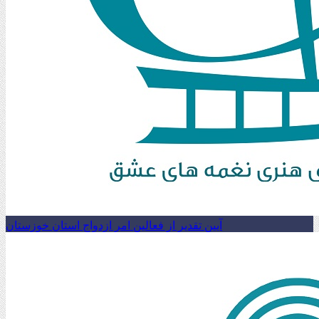
آیین تقدیر از فعالین امر ازدواج استان خوزستان