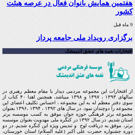
هفتمین همایش بانوان فعال در عرصه‌ هیئت
کشور
9 ماه قبل
برگزاری رویداد ملی جامعه پرداز
افتخارات نغمه های عشق اندیمشک
از افتخارات این مجموعه مردمی دیدار با مقام معظم رهبری در
سالهای ۱۳۹۳ ، ۱۳۹۷ و ۱۳۹۸ میباشد، همچنین اهدا ۴۰ کتاب از
سوی دفتر معظم له به این مجموعه ، احساس تکلیف اعضای این
مجموعه را دوچندان نمود. در سال های ۱۳۹۲ ، ۱۳۹۴ ،۱۳۹۶ بعنوان
مجموعه برتر فرهنگی حوزه جوان موفق به کسب موسسه برتر
استان شدیم. در سال ۱۳۹۲ در کنگره ملی مهدویت بعنوان موسسه
برتر، موفق به دریافت لوح و تندیس ویژه این کنگره شدیم. در دو
دوره جشنواره حضرت علی اکبر (علیه السلام) استان خوزستان،