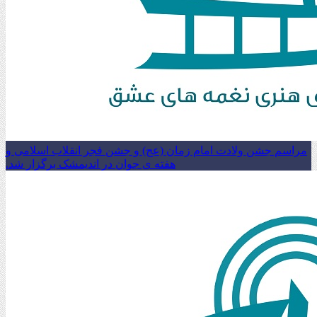
مراسم جشن ولادت امام زمان (عج) و جشن فجر انقلاب اسلامی و
هفته ی جوان در اندیمشک برگزار شد.