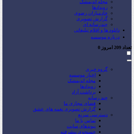
مجله اندیمشک
رویدادها
خادمیاران رضوی
گزارش تصویری
چندرسانه ای
دانلود ها و اقلام تبلیغاتی
درباره موسسه
تعداد
209
امروز
0
گروه خبری
اخبار موسسه
مجله اندیمشک
رویدادها
برداشت آزاد
چند رسانه
فضای مجازی ما
گزارش تصویری نغمه های عشق
دسترسی سریع
تماس با ما
پیوندهای سایت
جستجوی پیشرفته