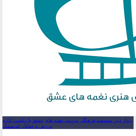
دیدار دبیر موسسه فرهنگی مردمی نغمه های عشق با ریاست اداره
ورزش و جوانان اندیمشک