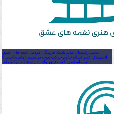
محمد رشیدیان مدیر شبکه فرهنگی مردمی نغمه های عشق
اندیمشک: غدیر نشانه تداوم حرکت نبوت در مسیر امامت است تا
امت اسلامی با فروغ نور ولایت، راه عدالت را بپیماید.