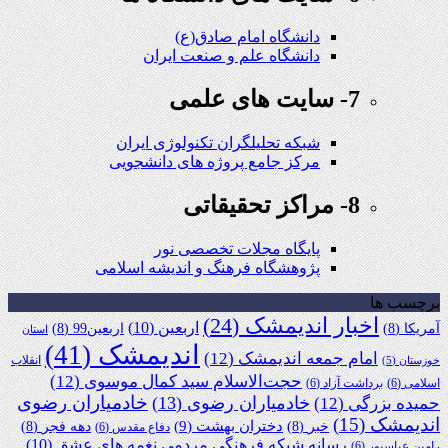
دانشگاه امام صادق(ع)
دانشگاه علم و صنعت ایران
7- سایت های علمی
شبکه تحلیلگران تکنولوژی ایران
مرکز جامع پروژه های دانشجویی
8- مراکز تحقیقاتی
پایگاه مجلات تخصصی نور
پژوهشگاه فرهنگ و اندیشه اسلامی
برچسب ها
اخبار اندیمشک
(24)
اربعین
(10)
آمریکا
(8)
اربعین99
(8)
استان
اندیمشک
(41)
امام جمعه اندیمشک
(12)
انقلاب
خوزستان
(5)
حجت‌الاسلام سید کمال موسوی
(12)
اسلامی
(6)
برداشت آزاد
(6)
خادمیاران رضوی
خادمیاران رضوی
(13)
حمیده بزرگی
(12)
اندیمشک
(15)
دختران بهشت
(9)
خبر
(8)
دهه فجر
(8)
دفاع مقدس
(6)
رسانه شبکه فرهنگی مردمی نغمه های عشق
(10)
رامین عباسپور
(6)