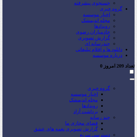
جستجوی پیشرفته
گروه خبری
اخبار موسسه
مجله اندیمشک
رویدادها
خادمیاران رضوی
گزارش تصویری
چندرسانه ای
دانلود ها و اقلام تبلیغاتی
درباره موسسه
تعداد
209
امروز
0
گروه خبری
اخبار موسسه
مجله اندیمشک
رویدادها
برداشت آزاد
چند رسانه
فضای مجازی ما
گزارش تصویری نغمه های عشق
دسترسی سریع