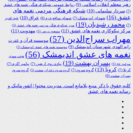
رهبر معظم انقلاب اسلامی
(9)
روابط عمومی شبکه فرهنگی نغمه های عشق
شبکه فرهنگی مردمی نغمه های
سردار سلیمانی
(10)
(7)
عشق
(16)
عراق
(10)
شهدای اندیمشک
(7)
عید غدیر
شهدای مدافع حرم
(6)
محمد رشیدیان
(19)
(7)
مدیر شبکه فرهنگی مردمی نغمه های عشق
(5)
مرکز نیکوکاری نغمه های عشق
(11)
مهدویت
(11)
مسعود دریس
(5)
مهراب سراج‌الدین
(57)
موسسه قرآن و عترت
رایه الهدی شهرستان اندیمشک
(9)
موسسه نغمه های عشق اندیمشک
(5)
نغمه های عشق اندیمشک
(56)
هیئت مهدی
پسران بهشت
(19)
پیاده روی اربعین
(7)
پیامبر اکرم
(7)
موعود عج
(5)
کرونا
(13)
کربلا
(7)
گروه سرود
(7)
گروه سرود
گروه سرود دختران بهشت
(5)
پسران بهشت
(6)
کلیه حقوق با ذکر منبع بلامانع است. مدیریت محتوا | انفورماتیک و
رسانه نغمه های عشق