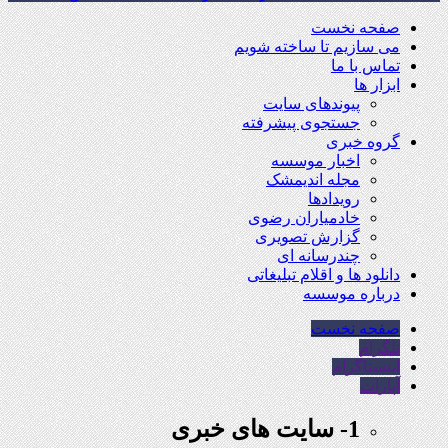
صفحه نخست
می سازیم تا ساخته شویم
تماس با ما
ابزار ها
پیوندهای سایت
جستجوی پیشرفته
گروه خبری
اخبار موسسه
مجله اندیمشک
رویدادها
خادمیاران رضوی
گزارش تصویری
چندرسانه ای
دانلود ها و اقلام تبلیغاتی
درباره موسسه
صفحه نخست
تلگرام
اینستاگرام
آپارات
1- سایت های خبری