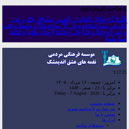
یا صاحب الزمان(عج)
اللّهُمَّ کُنْ لِوَلِیِّکَ الْحُجَّةِ بْنِ الْحَسَنِ صَلَواتُکَ عَلَیْهِ وَ عَلى
آبائِهِ فی هذِهِ السّاعَةِ وَ فی کُلِّ ساعَةٍ وَلِیّاً وَ حافِظاً وَ قائِدا
‏وَ ناصِراً وَ دَلیلاً وَ عَیْناً حَتّى تُسْکِنَهُ أَرْضَک َطَوْعاً وَ تُمَتِّعَهُ
فیها طَویلاً
3:17:26
امروز : جمعه - ۱۶ مرداد - ۱۴۰۵
برابر با : 23 - صفر - 1448
برابر با : Friday - 7 August - 2026
صفحه نخست
می سازیم تا ساخته شویم
تماس با ما
ابزار ها
پیوندهای سایت