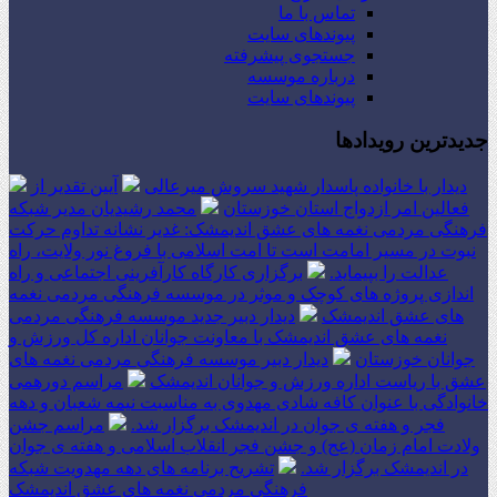
تماس با ما
پیوندهای سایت
جستجوی پیشرفته
درباره موسسه
پیوندهای سایت
جدیدترین رویدادها
دیدار با خانواده پاسدار شهید سروش میرعالی
آیین تقدیر از
فعالین امر ازدواج استان خوزستان
محمد رشیدیان مدیر شبکه
فرهنگی مردمی نغمه های عشق اندیمشک: غدیر نشانه تداوم حرکت
نبوت در مسیر امامت است تا امت اسلامی با فروغ نور ولایت، راه
عدالت را بپیماید.
برگزاری کارگاه کارآفرینی اجتماعی و راه
اندازی پروژه های کوچک و موثر در موسسه فرهنگی مردمی نغمه
های عشق اندیمشک
دیدار دبیر جدید موسسه فرهنگی مردمی
نغمه های عشق اندیمشک با معاونت جوانان اداره کل ورزش و
جوانان خوزستان
دیدار دبیر موسسه فرهنگی مردمی نغمه های
عشق با ریاست اداره ورزش و جوانان اندیمشک
مراسم دورهمی
خانوادگی با عنوان کافه شادی مهدوی به مناسبت نیمه شعبان و دهه
فجر و هفته ی جوان در اندیمشک برگزار شد.
مراسم جشن
ولادت امام زمان (عج) و جشن فجر انقلاب اسلامی و هفته ی جوان
در اندیمشک برگزار شد.
تشریح برنامه های دهه مهدویت شبکه
فرهنگی مردمی نغمه های عشق اندیمشک