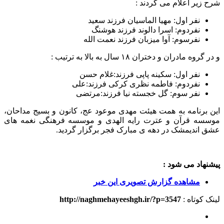
شرح زیر اعلام می گردند :
نفر اول: مهیا الماسیان فرزند سعید
نفردوم: اسرا دالوند فرزند هوشنگ
نفرسوم: آوا میزبان فرزند نعمت الله
و در گروه مادران و دختران ۱۸ سال به بالا به ترتیب :
نفر اول: سکینه پاپی فرزند:غلام حسن
نفردوم: فاطمه نظری کرکی فرزند:علی
نفر سوم: گل خجسته نیا فرزند:مرتضی
این برنامه به همت هیئت مهدی موعود عج، کانون و بسیج مداحان،
موسسه قرآن و عترت رایه الهدی و موسسه فرهنگی نغمه های
عشق اندیمشک در دهه ی مبارک فجر برگزار گردید.
پیشنهاد می شود :
مشاهده گزارش تصویری این خبر
لینک کوتاه :
http://naghmehayeeshgh.ir/?p=3547