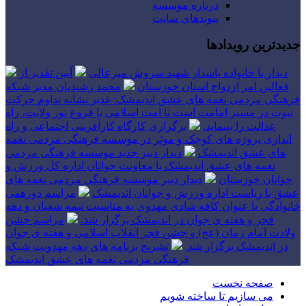
درباره موسسه
پیوندهای سایت
جدیدترین رویدادها
دیدار با خانواده پاسدار شهید سروش میرعالی
آیین تقدیر از
فعالین امر ازدواج استان خوزستان
محمد رشیدیان مدیر شبکه
فرهنگی مردمی نغمه های عشق اندیمشک: غدیر نشانه تداوم حرکت
نبوت در مسیر امامت است تا امت اسلامی با فروغ نور ولایت، راه
عدالت را بپیماید.
برگزاری کارگاه کارآفرینی اجتماعی و راه
اندازی پروژه های کوچک و موثر در موسسه فرهنگی مردمی نغمه
های عشق اندیمشک
دیدار دبیر جدید موسسه فرهنگی مردمی
نغمه های عشق اندیمشک با معاونت جوانان اداره کل ورزش و
جوانان خوزستان
دیدار دبیر موسسه فرهنگی مردمی نغمه های
عشق با ریاست اداره ورزش و جوانان اندیمشک
مراسم دورهمی
خانوادگی با عنوان کافه شادی مهدوی به مناسبت نیمه شعبان و دهه
فجر و هفته ی جوان در اندیمشک برگزار شد.
مراسم جشن
ولادت امام زمان (عج) و جشن فجر انقلاب اسلامی و هفته ی جوان
در اندیمشک برگزار شد.
تشریح برنامه های دهه مهدویت شبکه
فرهنگی مردمی نغمه های عشق اندیمشک
صفحه نخست
می سازیم تا ساخته شویم