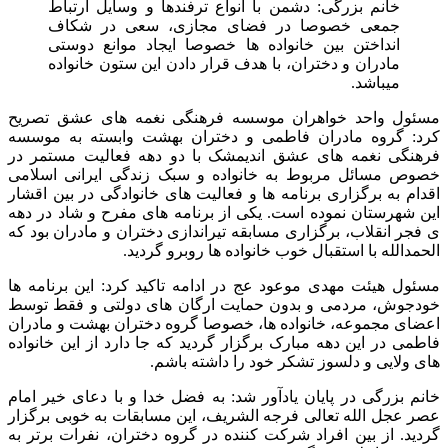
خانم بزرگی: دشمن با انواع ترفندها و وسایل ارتباط
جمعی خصوصا در فضای مجازی، سعی در شکاف
انداختن بین خانواده ها خصوصا ایجاد موانع دوستی
مادران و دختران، با هدف قرار دادن این ستون خانواده
میباشد.
مسئول واحد خواهران موسسه فرهنگی نغمه های عشق تصریح
کرد: گروه مادران فاطمی و دختران بهشت وابسته به موسسه
فرهنگی نغمه های عشق اندیمشک با دو دهه فعالیت مستمر در
خصوص مسائل مربوط به خانواده و سبک زندگی ایرانی اسلامی
اقدام به برگزاری برنامه ها و فعالیت های خانوادگی در بین اقشار
این شهرستان نموده است. یکی از برنامه های مفرح و شاد در دهه
ی فجر انقلاب، برگزاری مسابقه تیراندازی دختران و مادران بود که
الحمدالله با استقبال خوب خانواده ها روبرو گردید.
مسئول هیئت مهدی موعود عج در ادامه تاکید کرد: این برنامه ها
خودجوش، مردمی و بدون حمایت ارگان های دولتی و فقط توسط
اعضای مجموعه، خانواده ها، خصوصا گروه دختران بهشت و مادران
فاطمی در این دهه مبارک برگزار گردید که جا دارد از این خانواده
های ولایی و دلسوز تشکر خود را داشته باشم.
خانم بزرگی در پایان یادآور شد: به فضل خدا و با دعای خیر امام
عصر عجل الله تعالی فرجه الشریف، این مسابقات به خوبی برگزار
گردید. از بین افراد شرکت کننده در گروه دختران، نفرات برتر به