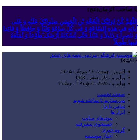
یا صاحب الزمان(عج)
اللّهُمَّ کُنْ لِوَلِیِّکَ الْحُجَّةِ بْنِ الْحَسَنِ صَلَواتُکَ عَلَیْهِ وَ عَلى
آبائِهِ فی هذِهِ السّاعَةِ وَ فی کُلِّ ساعَةٍ وَلِیّاً وَ حافِظاً وَ قائِدا
‏وَ ناصِراً وَ دَلیلاً وَ عَیْناً حَتّى تُسْکِنَهُ أَرْضَک َطَوْعاً وَ تُمَتِّعَهُ
فیها طَویلاً
18:42:13
امروز : جمعه - ۱۶ مرداد - ۱۴۰۵
برابر با : 23 - صفر - 1448
برابر با : Friday - 7 August - 2026
صفحه نخست
می سازیم تا ساخته شویم
تماس با ما
ابزار ها
پیوندهای سایت
جستجوی پیشرفته
گروه خبری
اخبار موسسه