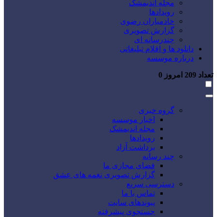
مجله اندیمشک
رویدادها
خادمیاران رضوی
گزارش تصویری
چندرسانه ای
دانلود ها و اقلام تبلیغاتی
درباره موسسه
تعداد
209
امروز
0
گروه خبری
اخبار موسسه
مجله اندیمشک
رویدادها
برداشت آزاد
چند رسانه
فضای مجازی ما
گزارش تصویری نغمه های عشق
دسترسی سریع
تماس با ما
پیوندهای سایت
جستجوی پیشرفته