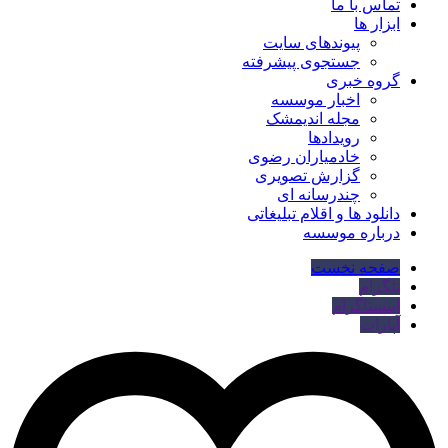
تماس با ما
ابزار ها
پیوندهای سایت
جستجوی پیشرفته
گروه خبری
اخبار موسسه
مجله اندیمشک
رویدادها
خادمیاران رضوی
گزارش تصویری
چندرسانه ای
دانلود ها و اقلام تبلیغاتی
درباره موسسه
صفحه نخست
تلگرام
اینستاگرام
آپارات