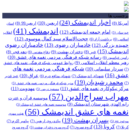
برچسب ها
اخبار اندیمشک
(24)
اربعین
(10)
آمریکا
(8)
اربعین99
(8)
استان
اندیمشک
(41)
امام جمعه اندیمشک
(12)
انقلاب
خوزستان
(5)
حجت‌الاسلام سید کمال موسوی
(12)
اسلامی
(6)
برداشت آزاد
(6)
خادمیاران رضوی
خادمیاران رضوی
(13)
حمیده بزرگی
(12)
اندیمشک
(15)
دختران بهشت
(9)
خبر
(8)
دهه فجر
(8)
دفاع مقدس
(6)
رسانه شبکه فرهنگی مردمی نغمه های عشق
(10)
رامین عباسپور
(6)
رهبر معظم انقلاب اسلامی
(9)
روابط عمومی شبکه فرهنگی نغمه های عشق
شبکه فرهنگی مردمی نغمه های
سردار سلیمانی
(10)
(7)
عشق
(16)
عراق
(10)
شهدای اندیمشک
(7)
عید غدیر
شهدای مدافع حرم
(6)
محمد رشیدیان
(19)
(7)
مدیر شبکه فرهنگی مردمی نغمه های عشق
(5)
مرکز نیکوکاری نغمه های عشق
(11)
مهدویت
(11)
مسعود دریس
(5)
مهراب سراج‌الدین
(57)
موسسه قرآن و عترت
رایه الهدی شهرستان اندیمشک
(9)
موسسه نغمه های عشق اندیمشک
(5)
نغمه های عشق اندیمشک
(56)
هیئت مهدی
پسران بهشت
(19)
پیاده روی اربعین
(7)
پیامبر اکرم
(7)
موعود عج
(5)
کرونا
(13)
کربلا
(7)
گروه سرود
(7)
گروه سرود
گروه سرود دختران بهشت
(5)