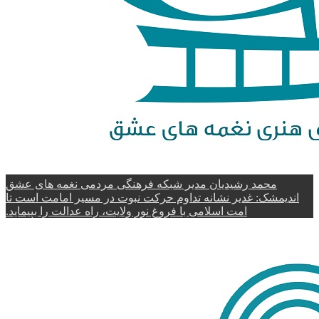
محمد رشیدیان مدیر شبکه فرهنگی مردمی نغمه های عشق
اندیمشک: غدیر نشانه تداوم حرکت نبوت در مسیر امامت است تا
امت اسلامی با فروغ نور ولایت، راه عدالت را بپیماید.