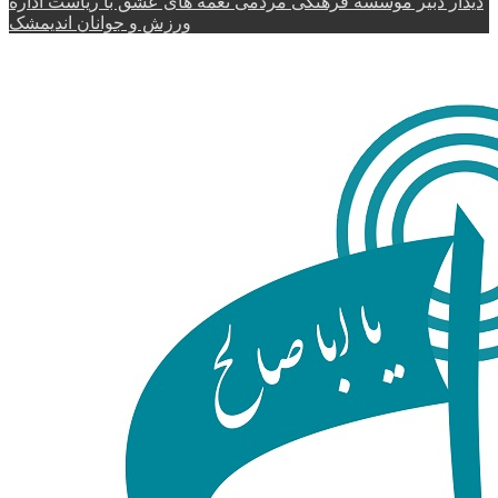
دیدار دبیر موسسه فرهنگی مردمی نغمه های عشق با ریاست اداره
ورزش و جوانان اندیمشک