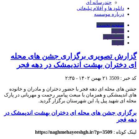
چندرسانه ای
دانلود ها و اقلام تبلیغاتی
درباره موسسه
صفحه نخست
تلگرام
اینستاگرام
آپارات
گزارش تصویری برگزاری جشن های محله
ای دختران بهشت اندیمشک در دهه فجر
کد خبر : 3509
۲۱ بهمن ۱۴۰۲ - ۲:۳۵
جشن های محله ای دهه فجر با حضور دختران و مادران و خانوده
های اندیمشکی و همزمان با مبعث پیامبر رحمت و مهربانی در پارک
محله ای شهید پیل پا، این شهرستان برگزار گردید.
برگزاری جشن های محله ای دختران بهشت اندیمشک در
دهه فجر
لینک کوتاه :
https://naghmehayeeshgh.ir/?p=3509