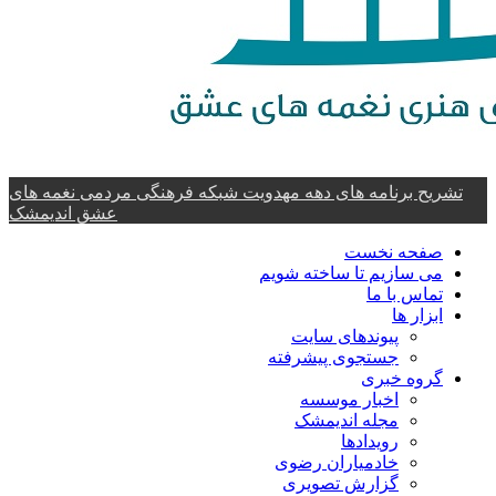
تشریح برنامه های دهه مهدویت شبکه فرهنگی مردمی نغمه های
عشق اندیمشک
صفحه نخست
می سازیم تا ساخته شویم
تماس با ما
ابزار ها
پیوندهای سایت
جستجوی پیشرفته
گروه خبری
اخبار موسسه
مجله اندیمشک
رویدادها
خادمیاران رضوی
گزارش تصویری