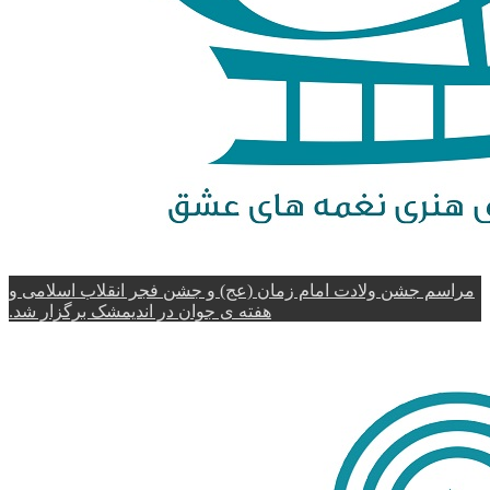
مراسم جشن ولادت امام زمان (عج) و جشن فجر انقلاب اسلامی و
هفته ی جوان در اندیمشک برگزار شد.