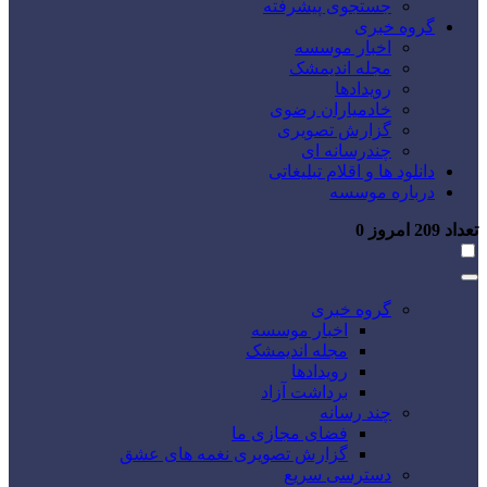
جستجوی پیشرفته
گروه خبری
اخبار موسسه
مجله اندیمشک
رویدادها
خادمیاران رضوی
گزارش تصویری
چندرسانه ای
دانلود ها و اقلام تبلیغاتی
درباره موسسه
تعداد
209
امروز
0
گروه خبری
اخبار موسسه
مجله اندیمشک
رویدادها
برداشت آزاد
چند رسانه
فضای مجازی ما
گزارش تصویری نغمه های عشق
دسترسی سریع