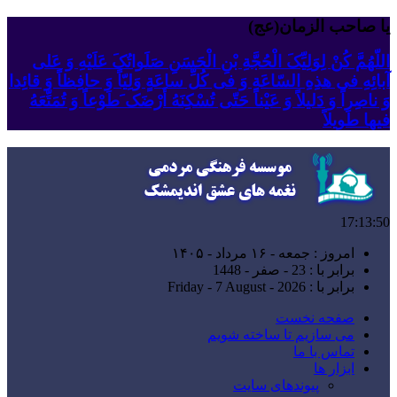
یا صاحب الزمان(عج)
اللّهُمَّ کُنْ لِوَلِیِّکَ الْحُجَّةِ بْنِ الْحَسَنِ صَلَواتُکَ عَلَیْهِ وَ عَلى
آبائِهِ فی هذِهِ السّاعَةِ وَ فی کُلِّ ساعَةٍ وَلِیّاً وَ حافِظاً وَ قائِدا
‏وَ ناصِراً وَ دَلیلاً وَ عَیْناً حَتّى تُسْکِنَهُ أَرْضَک َطَوْعاً وَ تُمَتِّعَهُ
فیها طَویلاً
17:13:52
امروز : جمعه - ۱۶ مرداد - ۱۴۰۵
برابر با : 23 - صفر - 1448
برابر با : Friday - 7 August - 2026
صفحه نخست
می سازیم تا ساخته شویم
تماس با ما
ابزار ها
پیوندهای سایت