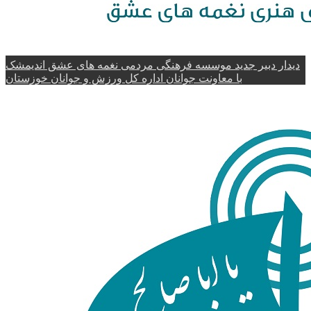
دیدار دبیر جدید موسسه فرهنگی مردمی نغمه های عشق اندیمشک
با معاونت جوانان اداره کل ورزش و جوانان خوزستان