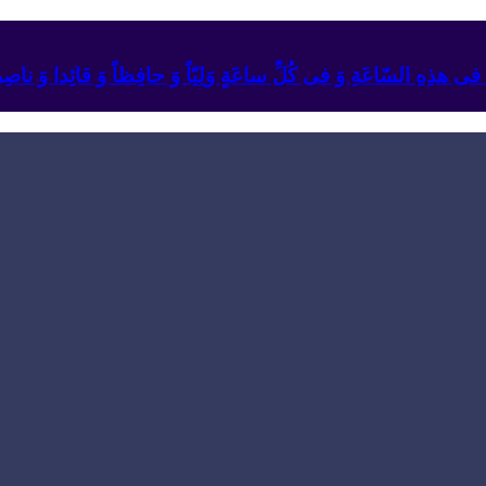
ئِهِ فی هذِهِ السّاعَةِ وَ فی کُلِّ ساعَةٍ وَلِیّاً وَ حافِظاً وَ قائِدا ‏وَ ناصِراً 