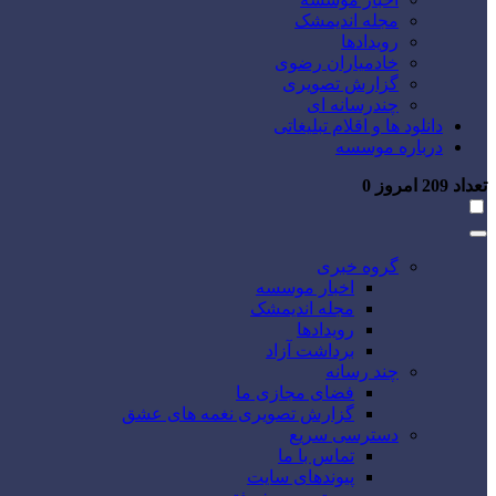
مجله اندیمشک
رویدادها
خادمیاران رضوی
گزارش تصویری
چندرسانه ای
دانلود ها و اقلام تبلیغاتی
درباره موسسه
تعداد
209
امروز
0
گروه خبری
اخبار موسسه
مجله اندیمشک
رویدادها
برداشت آزاد
چند رسانه
فضای مجازی ما
گزارش تصویری نغمه های عشق
دسترسی سریع
تماس با ما
پیوندهای سایت