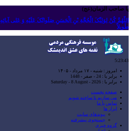
یا صاحب الزمان(عج)
اللّهُمَّ کُنْ لِوَلِیِّکَ الْحُجَّةِ بْنِ الْحَسَنِ صَلَواتُکَ عَلَیْهِ وَ عَلى آبا
طَویلاً
5:23:44
امروز : شنبه - ۱۷ مرداد - ۱۴۰۵
برابر با : 24 - صفر - 1448
برابر با : Saturday - 8 August - 2026
صفحه نخست
می سازیم تا ساخته شویم
تماس با ما
ابزار ها
پیوندهای سایت
جستجوی پیشرفته
گروه خبری
اخبار موسسه