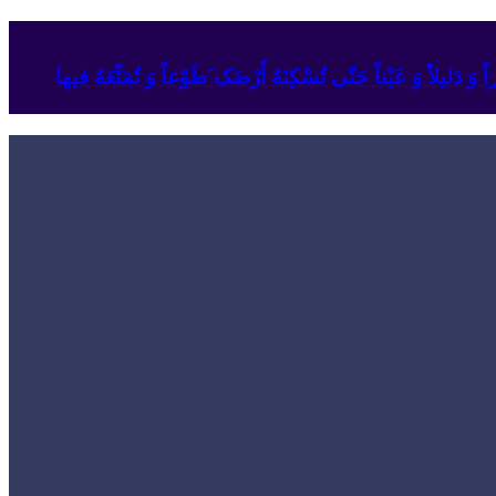
وَ دَلیلاً وَ عَیْناً حَتّى تُسْکِنَهُ أَرْضَک َطَوْعاً وَ تُمَتِّعَهُ فیها