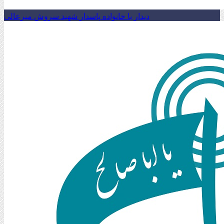
دیدار با خانواده پاسدار شهید سروش میرعالی