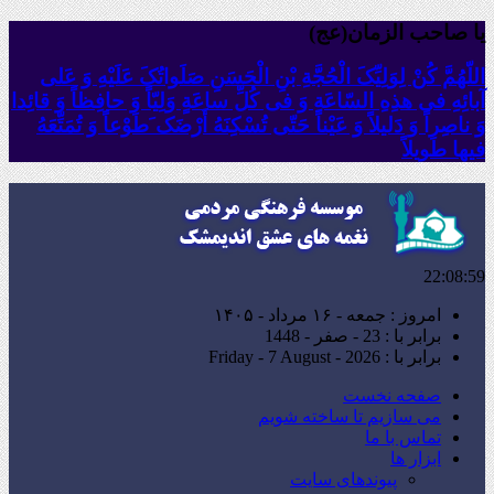
یا صاحب الزمان(عج)
اللّهُمَّ کُنْ لِوَلِیِّکَ الْحُجَّةِ بْنِ الْحَسَنِ صَلَواتُکَ عَلَیْهِ وَ عَلى
آبائِهِ فی هذِهِ السّاعَةِ وَ فی کُلِّ ساعَةٍ وَلِیّاً وَ حافِظاً وَ قائِدا
‏وَ ناصِراً وَ دَلیلاً وَ عَیْناً حَتّى تُسْکِنَهُ أَرْضَک َطَوْعاً وَ تُمَتِّعَهُ
فیها طَویلاً
22:09:01
امروز : جمعه - ۱۶ مرداد - ۱۴۰۵
برابر با : 23 - صفر - 1448
برابر با : Friday - 7 August - 2026
صفحه نخست
می سازیم تا ساخته شویم
تماس با ما
ابزار ها
پیوندهای سایت