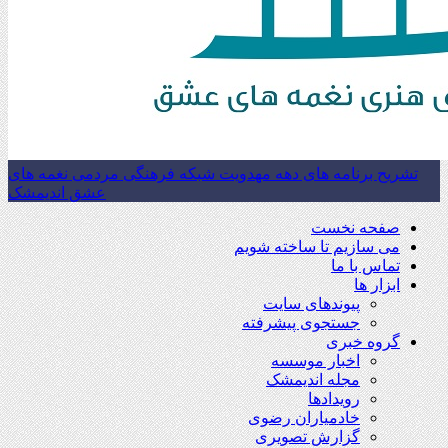
تشریح برنامه های دهه مهدویت شبکه فرهنگی مردمی نغمه های
عشق اندیمشک
صفحه نخست
می سازیم تا ساخته شویم
تماس با ما
ابزار ها
پیوندهای سایت
جستجوی پیشرفته
گروه خبری
اخبار موسسه
مجله اندیمشک
رویدادها
خادمیاران رضوی
گزارش تصویری