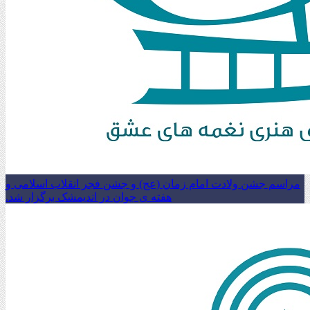
مراسم جشن ولادت امام زمان (عج) و جشن فجر انقلاب اسلامی و
هفته ی جوان در اندیمشک برگزار شد.