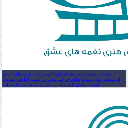
محمد رشیدیان مدیر شبکه فرهنگی مردمی نغمه های عشق
اندیمشک: غدیر نشانه تداوم حرکت نبوت در مسیر امامت است تا
امت اسلامی با فروغ نور ولایت، راه عدالت را بپیماید.