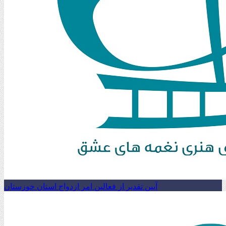
آیین تقدیر از فعالین امر ازدواج استان خوزستان