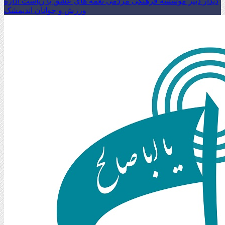
دیدار دبیر موسسه فرهنگی مردمی نغمه های عشق با ریاست اداره
ورزش و جوانان اندیمشک