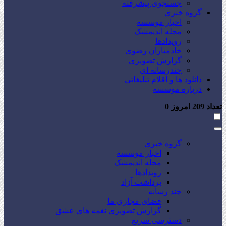
جستجوی پیشرفته
گروه خبری
اخبار موسسه
مجله اندیمشک
رویدادها
خادمیاران رضوی
گزارش تصویری
چندرسانه ای
دانلود ها و اقلام تبلیغاتی
درباره موسسه
تعداد
209
امروز
0
گروه خبری
اخبار موسسه
مجله اندیمشک
رویدادها
برداشت آزاد
چند رسانه
فضای مجازی ما
گزارش تصویری نغمه های عشق
دسترسی سریع