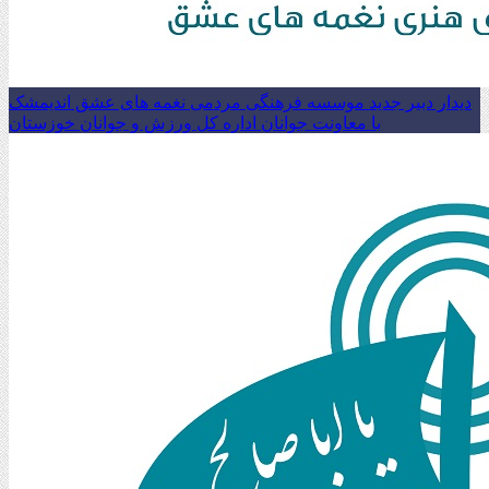
دیدار دبیر جدید موسسه فرهنگی مردمی نغمه های عشق اندیمشک
با معاونت جوانان اداره کل ورزش و جوانان خوزستان