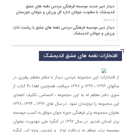
دیدار دبیر جدید موسسه فرهنگی مردمی نغمه های عشق
اندیمشک با معاونت جوانان اداره کل ورزش و جوانان خوزستان
5 ماه قبل
دیدار دبیر موسسه فرهنگی مردمی نغمه های عشق با ریاست اداره
ورزش و جوانان اندیمشک
6 ماه قبل
مراسم دورهمی خانوادگی با عنوان کافه شادی مهدوی به مناسبت
افتخارات نغمه های عشق اندیمشک
نیمه شعبان و دهه فجر و هفته ی جوان در اندیمشک برگزار شد.
6 ماه قبل
مراسم جشن ولادت امام زمان (عج) و جشن فجر انقلاب اسلامی و
هفته ی جوان در اندیمشک برگزار شد.
از افتخارات این مجموعه مردمی دیدار با مقام معظم رهبری در
6 ماه قبل
سالهای ۱۳۹۳ ، ۱۳۹۷ و ۱۳۹۸ میباشد، همچنین اهدا ۴۰ کتاب از
تشریح برنامه های دهه مهدویت شبکه فرهنگی مردمی نغمه های
سوی دفتر معظم له به این مجموعه ، احساس تکلیف اعضای
عشق اندیمشک
این مجموعه را دوچندان نمود. در سال های ۱۳۹۲ ، ۱۳۹۴ ،۱۳۹۶
7 ماه قبل
بعنوان مجموعه برتر فرهنگی حوزه جوان موفق به کسب موسسه
توزیع بسته جشن تکلیف به دختران سادات ایتام اندیمشک در شب
ولادت امام علی(ع)
برتر استان شدیم. در سال ۱۳۹۲ در کنگره ملی مهدویت بعنوان
7 ماه قبل
موسسه برتر، موفق به دریافت لوح و تندیس ویژه این کنگره