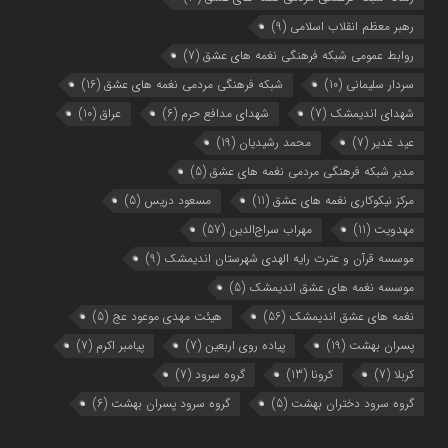
رهبر معظم انقلاب اسلامی
(9)
روابط عمومی شبکه فرهنگی نغمه های عشق
(7)
سردار سلیمانی
(10)
شبکه فرهنگی مردمی نغمه های عشق
(16)
شهدای اندیمشک
(7)
شهدای مدافع حرم
(6)
عراق
(10)
عید غدیر
(7)
محمد رشیدیان
(19)
مدیر شبکه فرهنگی مردمی نغمه های عشق
(5)
مرکز نیکوکاری نغمه های عشق
(11)
مسعود دریس
(5)
مهدویت
(11)
مهراب سراج‌الدین
(57)
موسسه قرآن و عترت رایه الهدی شهرستان اندیمشک
(9)
موسسه نغمه های عشق اندیمشک
(5)
نغمه های عشق اندیمشک
(56)
هیئت مهدی موعود عج
(5)
پسران بهشت
(19)
پیاده روی اربعین
(7)
پیامبر اکرم
(7)
کربلا
(7)
کرونا
(13)
گروه سرود
(7)
گروه سرود دختران بهشت
(5)
گروه سرود پسران بهشت
(6)