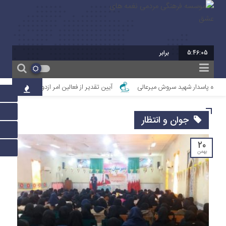
5:46:05
برابر با : 23 - صفر - 1448
نواده پاسدار شهید سروش میرعالی
آیین تقدیر از فعالین امر ازدواج استان خوزستان
جوان و انتظار
۲۰
بهمن