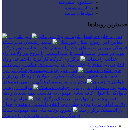
جستجوی پیشرفته
درباره موسسه
پیوندهای سایت
جدیدترین رویدادها
دیدار با خانواده پاسدار شهید سروش میرعالی
آیین تقدیر از
فعالین امر ازدواج استان خوزستان
محمد رشیدیان مدیر شبکه
فرهنگی مردمی نغمه های عشق اندیمشک: غدیر نشانه تداوم حرکت
نبوت در مسیر امامت است تا امت اسلامی با فروغ نور ولایت، راه
عدالت را بپیماید.
برگزاری کارگاه کارآفرینی اجتماعی و راه
اندازی پروژه های کوچک و موثر در موسسه فرهنگی مردمی نغمه
های عشق اندیمشک
دیدار دبیر جدید موسسه فرهنگی مردمی
نغمه های عشق اندیمشک با معاونت جوانان اداره کل ورزش و
جوانان خوزستان
دیدار دبیر موسسه فرهنگی مردمی نغمه های
عشق با ریاست اداره ورزش و جوانان اندیمشک
مراسم دورهمی
خانوادگی با عنوان کافه شادی مهدوی به مناسبت نیمه شعبان و دهه
فجر و هفته ی جوان در اندیمشک برگزار شد.
مراسم جشن
ولادت امام زمان (عج) و جشن فجر انقلاب اسلامی و هفته ی جوان
در اندیمشک برگزار شد.
تشریح برنامه های دهه مهدویت شبکه
فرهنگی مردمی نغمه های عشق اندیمشک
صفحه نخست