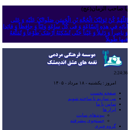
یا صاحب الزمان(عج)
اللّهُمَّ کُنْ لِوَلِیِّکَ الْحُجَّةِ بْنِ الْحَسَنِ صَلَواتُکَ عَلَیْهِ وَ عَلى
آبائِهِ فی هذِهِ السّاعَةِ وَ فی کُلِّ ساعَةٍ وَلِیّاً وَ حافِظاً وَ قائِدا
‏وَ ناصِراً وَ دَلیلاً وَ عَیْناً حَتّى تُسْکِنَهُ أَرْضَک َطَوْعاً وَ تُمَتِّعَهُ
فیها طَویلاً
2:24:37
امروز : یکشنبه - ۱۸ مرداد - ۱۴۰۵
صفحه نخست
می سازیم تا ساخته شویم
تماس با ما
ابزار ها
پیوندهای سایت
جستجوی پیشرفته
گروه خبری