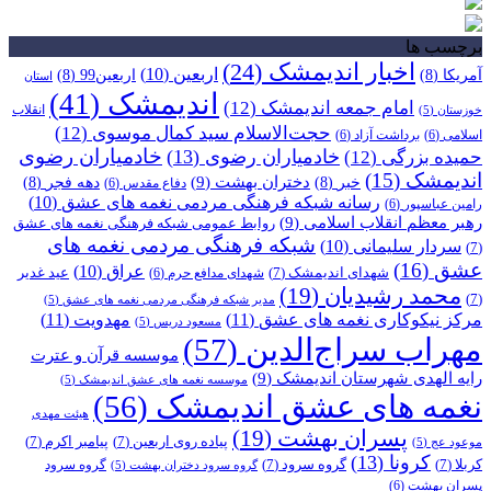
برچسب ها
اخبار اندیمشک
(24)
اربعین
(10)
آمریکا
(8)
اربعین99
(8)
استان
اندیمشک
(41)
امام جمعه اندیمشک
(12)
انقلاب
خوزستان
(5)
حجت‌الاسلام سید کمال موسوی
(12)
اسلامی
(6)
برداشت آزاد
(6)
خادمیاران رضوی
خادمیاران رضوی
(13)
حمیده بزرگی
(12)
اندیمشک
(15)
دختران بهشت
(9)
خبر
(8)
دهه فجر
(8)
دفاع مقدس
(6)
رسانه شبکه فرهنگی مردمی نغمه های عشق
(10)
رامین عباسپور
(6)
رهبر معظم انقلاب اسلامی
(9)
روابط عمومی شبکه فرهنگی نغمه های عشق
شبکه فرهنگی مردمی نغمه های
سردار سلیمانی
(10)
(7)
عشق
(16)
عراق
(10)
شهدای اندیمشک
(7)
عید غدیر
شهدای مدافع حرم
(6)
محمد رشیدیان
(19)
(7)
مدیر شبکه فرهنگی مردمی نغمه های عشق
(5)
مرکز نیکوکاری نغمه های عشق
(11)
مهدویت
(11)
مسعود دریس
(5)
مهراب سراج‌الدین
(57)
موسسه قرآن و عترت
رایه الهدی شهرستان اندیمشک
(9)
موسسه نغمه های عشق اندیمشک
(5)
نغمه های عشق اندیمشک
(56)
هیئت مهدی
پسران بهشت
(19)
پیاده روی اربعین
(7)
پیامبر اکرم
(7)
موعود عج
(5)
کرونا
(13)
کربلا
(7)
گروه سرود
(7)
گروه سرود
گروه سرود دختران بهشت
(5)
پسران بهشت
(6)