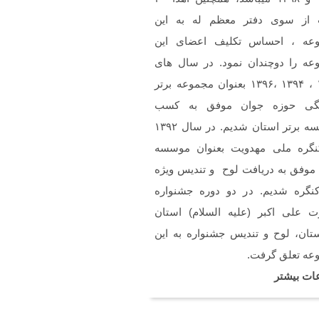
ن
 از سوی دفتر معظم له به این
خسته نباشین فایل صوتی
م سرود حجاب فاطمی رو
عه ، احساس تکلیف اعضای این
استم .(دختران بهشتی)
عه را دوچندان نمود. در سال های
۱۳۹۲ ، ۱۳۹۴ ،۱۳۹۶ بعنوان مجموعه برتر
گی حوزه جوان موفق به کسب
موسسه برتر استان شدیم. در سال ۱۳۹۲
نگره ملی مهدویت بعنوان موسسه
 موفق به دریافت لوح و تندیس ویژه
کنگره شدیم. در دو دوره جشنواره
 علی اکبر (علیه السلام) استان
تان، لوح و تندیس جشنواره به این
عه تعلق گرفت.
ات بیشتر