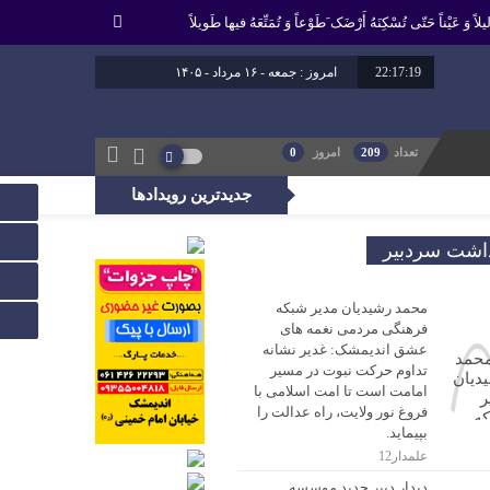
لاً وَ عَیْناً حَتّى تُسْکِنَهُ أَرْضَک َطَوْعاً وَ تُمَتِّعَهُ فیها طَویلاً
22:17:19
امروز : جمعه - ۱۶ مرداد - ۱۴۰۵
برابر با : 23 - صفر - 1448
برابر با : Friday - 7 August - 2026
تعداد
209
امروز
0
جدیدترین رویدادها
، راه عدالت را بپیماید.
داشت سردبیر
محمد رشیدیان مدیر شبکه
فرهنگی مردمی نغمه های
عشق اندیمشک: غدیر نشانه
تداوم حرکت نبوت در مسیر
امامت است تا امت اسلامی با
فروغ نور ولایت، راه عدالت را
بپیماید.
علمدار12
دیدار دبیر جدید موسسه