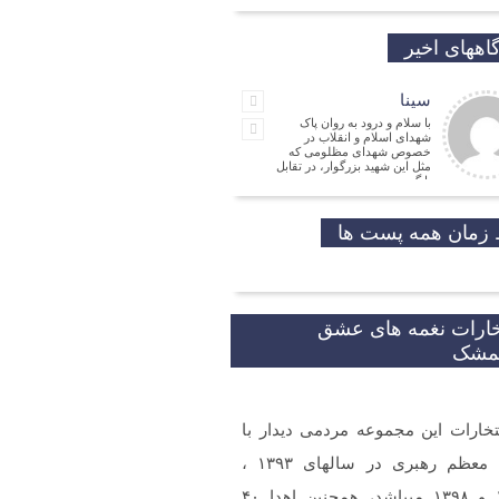
اههای اخیر
سینا
با سلام و درود به روان پاک
شهدای اسلام و انقلاب در
خصوص شهدای مظلومی که
مثل این شهید بزرگوار، در تقابل
با گروه
جمالی نسب
موفق باشید و تندرست
زمان همه پست ها
مهدی شریفی
نیا
مدیر
فرهنگی
خارات نغمه های عشق
شکر که جوانانی مثه شما
یمشک
تخارات این مجموعه مردمی دیدار با
و ارادت. بله از طریق خط
شما در شبکه های مجازی
 گردید.
مقام معظم رهبری در سالهای ۱۳۹۳ ،
۱۳۹۷ و ۱۳۹۸ میباشد، همچنین اهدا ۴۰