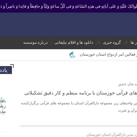
 صَلَواتُکَ عَلَیْهِ وَ عَلى آبائِهِ فی هذِهِ السّاعَةِ وَ فی کُلِّ ساعَةٍ وَلِیّاً وَ حافِظاً وَ قائِدا ‏وَ ناصِراً وَ دَلی
ر ها
گروه خبری
دانلود ها و اقلام تبلیغاتی
درباره موسسه
ز فعالین امر ازدواج استان خوزستان
یر نشانه تداوم حرکت نبوت در مسیر امامت است تا امت اسلامی با فروغ نور ولایت
یاد
ک و موثر در موسسه فرهنگی مردمی نغمه های عشق اندیمشک
ه های عشق
 معاونت جوانان اداره کل ورزش و جوانان خوزستان
ای قرآنی خوزستان با برنامه منظم و کار دقیق تشکیلاتی
 ورزش و جوانان اندیمشک
 واحدهای زیر مجموعه دارالقرآن استان با مجموعه های قرآنی برگزارکننده
ه شعبان و دهه فجر و هفته ی جوان در اندیمشک برگزار شد.
رآن و عترت
ته ی جوان در اندیمشک برگزار شد.
شق اندیمشک
ن: مدیر دارالقرآن استان خوزستان