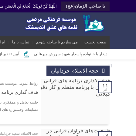
یا صاحب الزمان(عج)
اللّهُمَّ کُنْ لِوَلِیِّکَ الْحُجَّةِ بْنِ الْحَسَنِ
صفحه نخست
می سازیم تا ساخته شویم
تماس با ما
ابزا
دیدار با خانواده پاسدار شهید سروش میرعالی
آیین تقدیر ا
محمد رشیدیان مدیر شبکه فرهنگی مردمی نغمه های عشق اندیمشک: غد
حجه الاسلام حردانیان
برگزاری کارگاه کارآفرینی اجتماعی و راه اندازی پروژه های کوچ
روابط عمومی موسسه نغم
۱۱
دیدار دبیر جدید موسسه فرهنگی مردمی نغمه های عشق اندیمشک با
آذر
هدف گذاری برنامه ه
دیدار دبیر موسسه فرهنگی مردمی نغمه های عشق با ریاست اداره
جلسه تعامل و همفکری بین
مراسم دورهمی خانوادگی با عنوان کافه شادی مهدوی به مناسبت نیم
مسابقات وجشنواره های ق
مراسم جشن ولادت امام زمان (عج) و جشن فجر انقلاب اسلامی و هف
تشریح برنامه های دهه مهدویت شبکه فرهنگی مردمی نغمه های ع
حجه الاسلام سعید حردانیا
۰۷