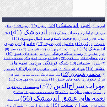
برچسب ها
اخبار اندیمشک
(24)
اربعین
(10)
آمریکا
(8)
اربعین99
(8)
استان
اندیمشک
(41)
امام جمعه اندیمشک
(12)
انقلاب
خوزستان
(5)
حجت‌الاسلام سید کمال موسوی
(12)
اسلامی
(6)
برداشت آزاد
(6)
خادمیاران رضوی
خادمیاران رضوی
(13)
حمیده بزرگی
(12)
اندیمشک
(15)
دختران بهشت
(9)
خبر
(8)
دهه فجر
(8)
دفاع مقدس
(6)
رسانه شبکه فرهنگی مردمی نغمه های عشق
(10)
رامین عباسپور
(6)
رهبر معظم انقلاب اسلامی
(9)
روابط عمومی شبکه فرهنگی نغمه های عشق
شبکه فرهنگی مردمی نغمه های
سردار سلیمانی
(10)
(7)
عشق
(16)
عراق
(10)
شهدای اندیمشک
(7)
عید غدیر
شهدای مدافع حرم
(6)
محمد رشیدیان
(19)
(7)
مدیر شبکه فرهنگی مردمی نغمه های عشق
(5)
مرکز نیکوکاری نغمه های عشق
(11)
مهدویت
(11)
مسعود دریس
(5)
مهراب سراج‌الدین
(57)
موسسه قرآن و عترت
رایه الهدی شهرستان اندیمشک
(9)
موسسه نغمه های عشق اندیمشک
(5)
نغمه های عشق اندیمشک
(56)
هیئت مهدی
پسران بهشت
(19)
پیاده روی اربعین
(7)
پیامبر اکرم
(7)
موعود عج
(5)