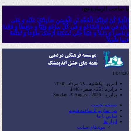
یا صاحب الزمان(عج)
اللّهُمَّ کُنْ لِوَلِیِّکَ الْحُجَّةِ بْنِ الْحَسَنِ صَلَواتُکَ عَلَیْهِ وَ عَلى
آبائِهِ فی هذِهِ السّاعَةِ وَ فی کُلِّ ساعَةٍ وَلِیّاً وَ حافِظاً وَ قائِدا
‏وَ ناصِراً وَ دَلیلاً وَ عَیْناً حَتّى تُسْکِنَهُ أَرْضَک َطَوْعاً وَ تُمَتِّعَهُ
فیها طَویلاً
14:44:21
امروز : یکشنبه - ۱۸ مرداد - ۱۴۰۵
برابر با : 25 - صفر - 1448
برابر با : Sunday - 9 August - 2026
صفحه نخست
می سازیم تا ساخته شویم
تماس با ما
ابزار ها
پیوندهای سایت