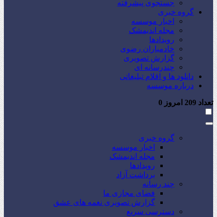
جستجوی پیشرفته
گروه خبری
اخبار موسسه
مجله اندیمشک
رویدادها
خادمیاران رضوی
گزارش تصویری
چندرسانه ای
دانلود ها و اقلام تبلیغاتی
درباره موسسه
تعداد
209
امروز
0
گروه خبری
اخبار موسسه
مجله اندیمشک
رویدادها
برداشت آزاد
چند رسانه
فضای مجازی ما
گزارش تصویری نغمه های عشق
دسترسی سریع