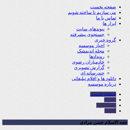
صفحه نخست
می سازیم تا ساخته شویم
تماس با ما
ابزار ها
پیوندهای سایت
جستجوی پیشرفته
گروه خبری
اخبار موسسه
مجله اندیمشک
رویدادها
خادمیاران رضوی
گزارش تصویری
چندرسانه ای
دانلود ها و اقلام تبلیغاتی
درباره موسسه
صفحه نخست
تلگرام
اینستاگرام
آپارات
حجه الاسلام حسن مرادی