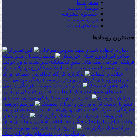
تماس با ما
پیوندهای سایت
جستجوی پیشرفته
درباره موسسه
پیوندهای سایت
جدیدترین رویدادها
دیدار با خانواده پاسدار شهید سروش میرعالی
آیین تقدیر از
فعالین امر ازدواج استان خوزستان
محمد رشیدیان مدیر شبکه
فرهنگی مردمی نغمه های عشق اندیمشک: غدیر نشانه تداوم حرکت
نبوت در مسیر امامت است تا امت اسلامی با فروغ نور ولایت، راه
عدالت را بپیماید.
برگزاری کارگاه کارآفرینی اجتماعی و راه
اندازی پروژه های کوچک و موثر در موسسه فرهنگی مردمی نغمه
های عشق اندیمشک
دیدار دبیر جدید موسسه فرهنگی مردمی
نغمه های عشق اندیمشک با معاونت جوانان اداره کل ورزش و
جوانان خوزستان
دیدار دبیر موسسه فرهنگی مردمی نغمه های
عشق با ریاست اداره ورزش و جوانان اندیمشک
مراسم دورهمی
خانوادگی با عنوان کافه شادی مهدوی به مناسبت نیمه شعبان و دهه
فجر و هفته ی جوان در اندیمشک برگزار شد.
مراسم جشن
ولادت امام زمان (عج) و جشن فجر انقلاب اسلامی و هفته ی جوان
در اندیمشک برگزار شد.
تشریح برنامه های دهه مهدویت شبکه
فرهنگی مردمی نغمه های عشق اندیمشک