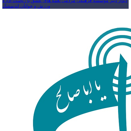
دیدار دبیر موسسه فرهنگی مردمی نغمه های عشق با ریاست اداره
ورزش و جوانان اندیمشک