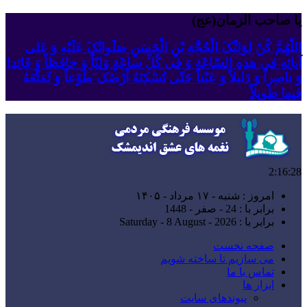
یا صاحب الزمان(عج)
اللّهُمَّ کُنْ لِوَلِیِّکَ الْحُجَّةِ بْنِ الْحَسَنِ صَلَواتُکَ عَلَیْهِ وَ عَلى
آبائِهِ فی هذِهِ السّاعَةِ وَ فی کُلِّ ساعَةٍ وَلِیّاً وَ حافِظاً وَ قائِدا
‏وَ ناصِراً وَ دَلیلاً وَ عَیْناً حَتّى تُسْکِنَهُ أَرْضَک َطَوْعاً وَ تُمَتِّعَهُ
فیها طَویلاً
2:16:29
امروز : شنبه - ۱۷ مرداد - ۱۴۰۵
برابر با : 24 - صفر - 1448
برابر با : Saturday - 8 August - 2026
صفحه نخست
می سازیم تا ساخته شویم
تماس با ما
ابزار ها
پیوندهای سایت