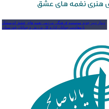
دیدار دبیر جدید موسسه فرهنگی مردمی نغمه های عشق اندیمشک
با معاونت جوانان اداره کل ورزش و جوانان خوزستان