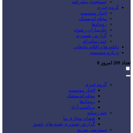
جستجوی پیشرفته
گروه خبری
اخبار موسسه
مجله اندیمشک
رویدادها
خادمیاران رضوی
گزارش تصویری
چندرسانه ای
دانلود ها و اقلام تبلیغاتی
درباره موسسه
تعداد
209
امروز
0
گروه خبری
اخبار موسسه
مجله اندیمشک
رویدادها
برداشت آزاد
چند رسانه
فضای مجازی ما
گزارش تصویری نغمه های عشق
دسترسی سریع