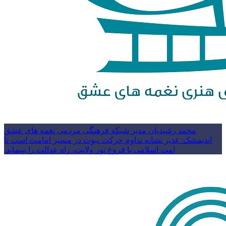
محمد رشیدیان مدیر شبکه فرهنگی مردمی نغمه های عشق
اندیمشک: غدیر نشانه تداوم حرکت نبوت در مسیر امامت است تا
امت اسلامی با فروغ نور ولایت، راه عدالت را بپیماید.