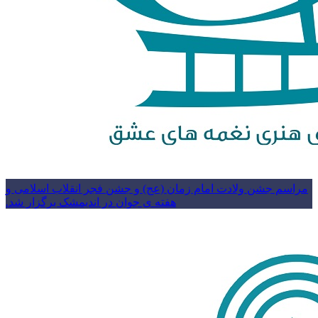
مراسم جشن ولادت امام زمان (عج) و جشن فجر انقلاب اسلامی و
هفته ی جوان در اندیمشک برگزار شد.