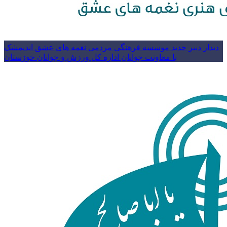
دیدار دبیر جدید موسسه فرهنگی مردمی نغمه های عشق اندیمشک
با معاونت جوانان اداره کل ورزش و جوانان خوزستان