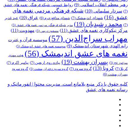
رهبر معظم انقلاب اسلامی
(9)
روابط عمومی شبکه فرهنگی نغمه های عشق
شبکه فرهنگی مردمی نغمه های
سردار سلیمانی
(10)
(7)
عشق
(16)
عراق
(10)
شهدای اندیمشک
(7)
عید غدیر
شهدای مدافع حرم
(6)
محمد رشیدیان
(19)
(7)
مدیر شبکه فرهنگی مردمی نغمه های عشق
(5)
مرکز نیکوکاری نغمه های عشق
(11)
مهدویت
(11)
مسعود دریس
(5)
مهراب سراج‌الدین
(57)
موسسه قرآن و عترت
رایه الهدی شهرستان اندیمشک
(9)
موسسه نغمه های عشق اندیمشک
(5)
نغمه های عشق اندیمشک
(56)
هیئت مهدی
پسران بهشت
(19)
پیاده روی اربعین
(7)
پیامبر اکرم
(7)
موعود عج
(5)
کرونا
(13)
کربلا
(7)
گروه سرود
(7)
گروه سرود
گروه سرود دختران بهشت
(5)
پسران بهشت
(6)
کلیه حقوق با ذکر منبع بلامانع است. مدیریت محتوا | انفورماتیک و
رسانه نغمه های عشق