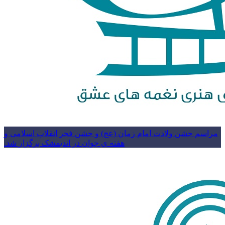
مراسم جشن ولادت امام زمان (عج) و جشن فجر انقلاب اسلامی و
هفته ی جوان در اندیمشک برگزار شد.