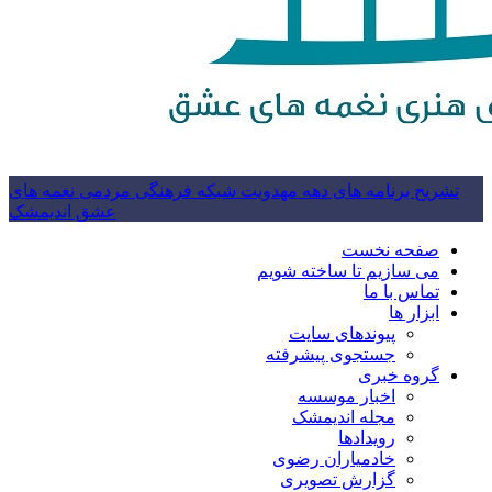
تشریح برنامه های دهه مهدویت شبکه فرهنگی مردمی نغمه های
عشق اندیمشک
صفحه نخست
می سازیم تا ساخته شویم
تماس با ما
ابزار ها
پیوندهای سایت
جستجوی پیشرفته
گروه خبری
اخبار موسسه
مجله اندیمشک
رویدادها
خادمیاران رضوی
گزارش تصویری