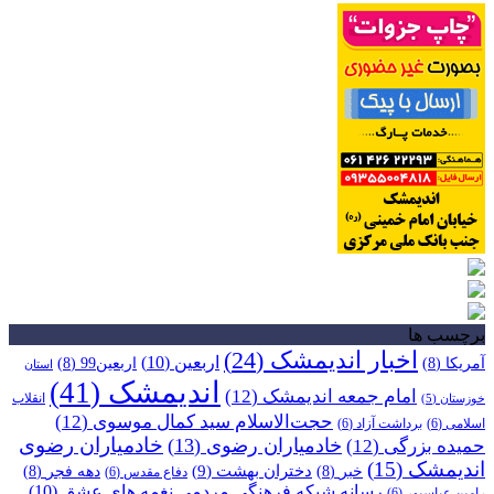
برچسب ها
اخبار اندیمشک
(24)
اربعین
(10)
آمریکا
(8)
اربعین99
(8)
استان
اندیمشک
(41)
امام جمعه اندیمشک
(12)
انقلاب
خوزستان
(5)
حجت‌الاسلام سید کمال موسوی
(12)
اسلامی
(6)
برداشت آزاد
(6)
خادمیاران رضوی
خادمیاران رضوی
(13)
حمیده بزرگی
(12)
اندیمشک
(15)
دختران بهشت
(9)
خبر
(8)
دهه فجر
(8)
دفاع مقدس
(6)
رسانه شبکه فرهنگی مردمی نغمه های عشق
(10)
رامین عباسپور
(6)