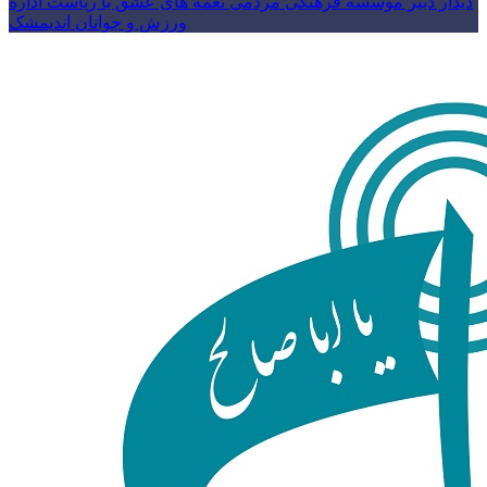
دیدار دبیر موسسه فرهنگی مردمی نغمه های عشق با ریاست اداره
ورزش و جوانان اندیمشک