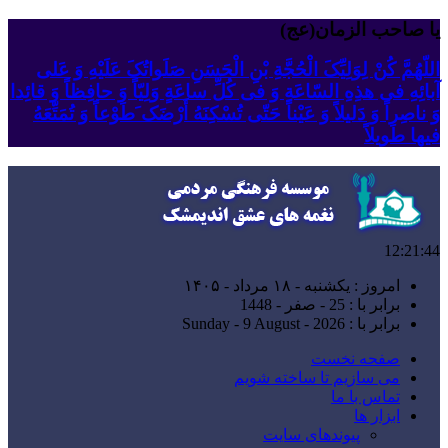
یا صاحب الزمان(عج)
اللّهُمَّ کُنْ لِوَلِیِّکَ الْحُجَّةِ بْنِ الْحَسَنِ صَلَواتُکَ عَلَیْهِ وَ عَلى
آبائِهِ فی هذِهِ السّاعَةِ وَ فی کُلِّ ساعَةٍ وَلِیّاً وَ حافِظاً وَ قائِدا
‏وَ ناصِراً وَ دَلیلاً وَ عَیْناً حَتّى تُسْکِنَهُ أَرْضَک َطَوْعاً وَ تُمَتِّعَهُ
فیها طَویلاً
12:21:45
امروز : یکشنبه - ۱۸ مرداد - ۱۴۰۵
برابر با : 25 - صفر - 1448
برابر با : Sunday - 9 August - 2026
صفحه نخست
می سازیم تا ساخته شویم
تماس با ما
ابزار ها
پیوندهای سایت