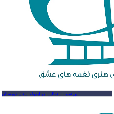
آیین تقدیر از فعالین امر ازدواج استان خوزستان