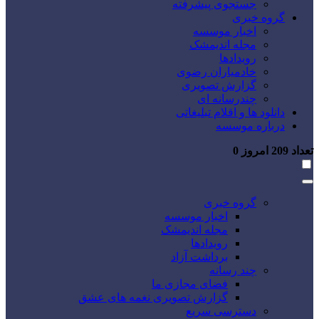
جستجوی پیشرفته
گروه خبری
اخبار موسسه
مجله اندیمشک
رویدادها
خادمیاران رضوی
گزارش تصویری
چندرسانه ای
دانلود ها و اقلام تبلیغاتی
درباره موسسه
تعداد
209
امروز
0
گروه خبری
اخبار موسسه
مجله اندیمشک
رویدادها
برداشت آزاد
چند رسانه
فضای مجازی ما
گزارش تصویری نغمه های عشق
دسترسی سریع