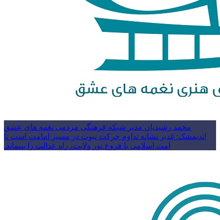
محمد رشیدیان مدیر شبکه فرهنگی مردمی نغمه های عشق
اندیمشک: غدیر نشانه تداوم حرکت نبوت در مسیر امامت است تا
امت اسلامی با فروغ نور ولایت، راه عدالت را بپیماید.