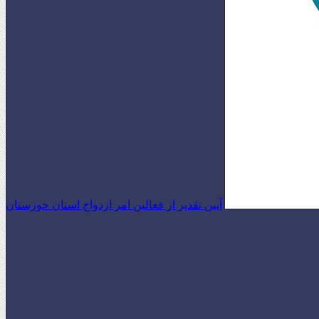
آیین تقدیر از فعالین امر ازدواج استان خوزستان