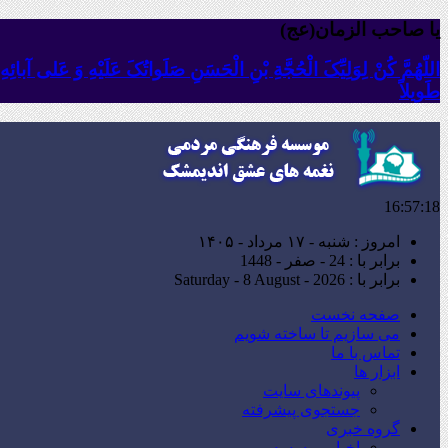
یا صاحب الزمان(عج)
اللّهُمَّ کُنْ لِوَلِیِّکَ الْحُجَّةِ بْنِ الْحَسَنِ صَلَواتُکَ عَلَیْهِ وَ عَلى آبا
طَویلاً
16:57:20
امروز : شنبه - ۱۷ مرداد - ۱۴۰۵
برابر با : 24 - صفر - 1448
برابر با : Saturday - 8 August - 2026
صفحه نخست
می سازیم تا ساخته شویم
تماس با ما
ابزار ها
پیوندهای سایت
جستجوی پیشرفته
گروه خبری
اخبار موسسه