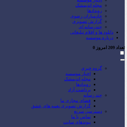
مجله اندیمشک
رویدادها
خادمیاران رضوی
گزارش تصویری
چندرسانه ای
دانلود ها و اقلام تبلیغاتی
درباره موسسه
تعداد
209
امروز
0
گروه خبری
اخبار موسسه
مجله اندیمشک
رویدادها
برداشت آزاد
چند رسانه
فضای مجازی ما
گزارش تصویری نغمه های عشق
دسترسی سریع
تماس با ما
پیوندهای سایت