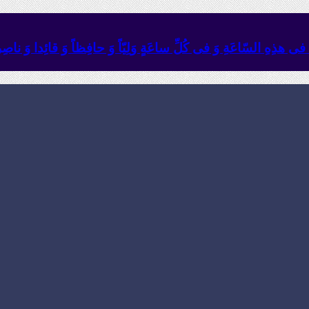
ئِهِ فی هذِهِ السّاعَةِ وَ فی کُلِّ ساعَةٍ وَلِیّاً وَ حافِظاً وَ قائِدا ‏وَ ناصِراً 