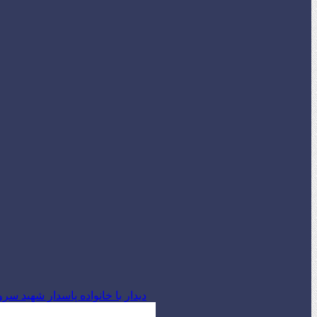
دیدار با خانواده پاسدار شهید س