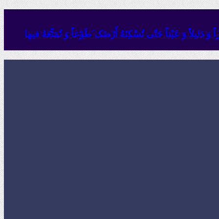
وَ دَلیلاً وَ عَیْناً حَتّى تُسْکِنَهُ أَرْضَک َطَوْعاً وَ تُمَتِّعَهُ فیها