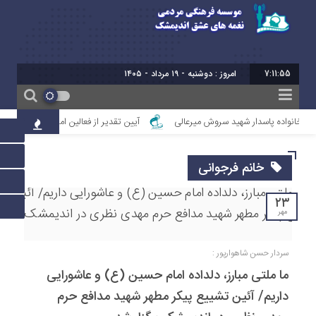
7:11:56
امروز : دوشنبه - ۱۹ مرداد - ۱۴۰۵
با خانواده پاسدار شهید سروش میرعالی
آیین تقدیر از فعالین امر ازدواج استان خو
خانم فرجوانی
۲۳
مهر
سردار حسن شاهوارپور :
ما ملتی مبارز، دلداده امام حسین (ع) و عاشورایی
داریم/ آئین تشییع پیکر مطهر شهید مدافع حرم