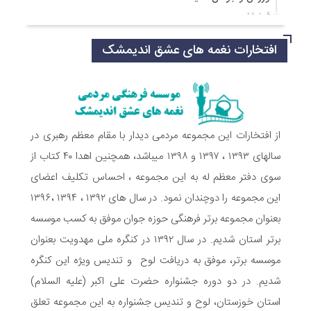
6 ماه قبل
مراسم دورهمی خانوادگی با عنوان کافه شادی مهدوی به مناسبت
افتخارات نغمه های عشق اندیمشک
نیمه شعبان و دهه فجر و هفته ی جوان در اندیمشک برگزار شد.
6 ماه قبل
مراسم جشن ولادت امام زمان (عج) و جشن فجر انقلاب اسلامی و
هفته ی جوان در اندیمشک برگزار شد.
6 ماه قبل
تشریح برنامه های دهه مهدویت شبکه فرهنگی مردمی نغمه های
از افتخارات این مجموعه مردمی دیدار با مقام معظم رهبری در
عشق اندیمشک
سالهای ۱۳۹۳ ، ۱۳۹۷ و ۱۳۹۸ میباشد، همچنین اهدا ۴۰ کتاب از
7 ماه قبل
سوی دفتر معظم له به این مجموعه ، احساس تکلیف اعضای
توزیع بسته جشن تکلیف به دختران سادات ایتام اندیمشک در شب
این مجموعه را دوچندان نمود. در سال های ۱۳۹۲ ، ۱۳۹۴ ،۱۳۹۶
ولادت امام علی(ع)
بعنوان مجموعه برتر فرهنگی حوزه جوان موفق به کسب موسسه
7 ماه قبل
ایجاد ۱۱۰ شعبه نغمه های عشق در ۱۱۰ منطقه شهر و روستای
برتر استان شدیم. در سال ۱۳۹۲ در کنگره ملی مهدویت بعنوان
اندیمشک
موسسه برتر، موفق به دریافت لوح و تندیس ویژه این کنگره
8 ماه قبل
شدیم. در دو دوره جشنواره حضرت علی اکبر (علیه السلام)
مراسم رونمایی از طرح ستاره های اندیمشک و طرح خانه های نور،
محله های آسمانی همزمان با جشن ولادت حضرت فاطمه (س) در
استان خوزستان، لوح و تندیس جشنواره به این مجموعه تعلق