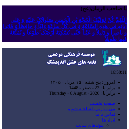
یا صاحب الزمان(عج)
اللّهُمَّ کُنْ لِوَلِیِّکَ الْحُجَّةِ بْنِ الْحَسَنِ صَلَواتُکَ عَلَیْهِ وَ عَلى
آبائِهِ فی هذِهِ السّاعَةِ وَ فی کُلِّ ساعَةٍ وَلِیّاً وَ حافِظاً وَ قائِدا
‏وَ ناصِراً وَ دَلیلاً وَ عَیْناً حَتّى تُسْکِنَهُ أَرْضَک َطَوْعاً وَ تُمَتِّعَهُ
فیها طَویلاً
16:58:12
امروز : پنج شنبه - ۱۵ مرداد - ۱۴۰۵
برابر با : 22 - صفر - 1448
برابر با : Thursday - 6 August - 2026
صفحه نخست
می سازیم تا ساخته شویم
تماس با ما
ابزار ها
پیوندهای سایت