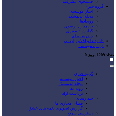
جستجوی پیشرفته
گروه خبری
اخبار موسسه
مجله اندیمشک
رویدادها
خادمیاران رضوی
گزارش تصویری
چندرسانه ای
دانلود ها و اقلام تبلیغاتی
درباره موسسه
تعداد
209
امروز
0
گروه خبری
اخبار موسسه
مجله اندیمشک
رویدادها
برداشت آزاد
چند رسانه
فضای مجازی ما
گزارش تصویری نغمه های عشق
دسترسی سریع