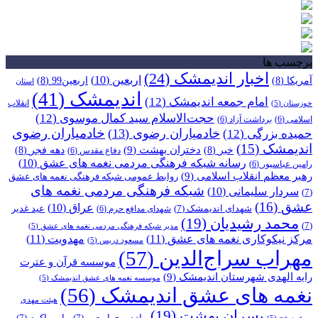
برچسب ها
اخبار اندیمشک
(24)
اربعین
(10)
آمریکا
(8)
اربعین99
(8)
استان
اندیمشک
(41)
امام جمعه اندیمشک
(12)
انقلاب
خوزستان
(5)
حجت‌الاسلام سید کمال موسوی
(12)
اسلامی
(6)
برداشت آزاد
(6)
خادمیاران رضوی
خادمیاران رضوی
(13)
حمیده بزرگی
(12)
اندیمشک
(15)
دختران بهشت
(9)
خبر
(8)
دهه فجر
(8)
دفاع مقدس
(6)
رسانه شبکه فرهنگی مردمی نغمه های عشق
(10)
رامین عباسپور
(6)
رهبر معظم انقلاب اسلامی
(9)
روابط عمومی شبکه فرهنگی نغمه های عشق
شبکه فرهنگی مردمی نغمه های
سردار سلیمانی
(10)
(7)
عشق
(16)
عراق
(10)
شهدای اندیمشک
(7)
عید غدیر
شهدای مدافع حرم
(6)
محمد رشیدیان
(19)
(7)
مدیر شبکه فرهنگی مردمی نغمه های عشق
(5)
مرکز نیکوکاری نغمه های عشق
(11)
مهدویت
(11)
مسعود دریس
(5)
مهراب سراج‌الدین
(57)
موسسه قرآن و عترت
رایه الهدی شهرستان اندیمشک
(9)
موسسه نغمه های عشق اندیمشک
(5)
نغمه های عشق اندیمشک
(56)
هیئت مهدی
پسران بهشت
(19)
پیاده روی اربعین
(7)
پیامبر اکرم
(7)