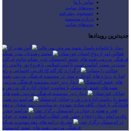
تماس با ما
پیوندهای سایت
جستجوی پیشرفته
درباره موسسه
پیوندهای سایت
جدیدترین رویدادها
دیدار با خانواده پاسدار شهید سروش میرعالی
آیین تقدیر از
فعالین امر ازدواج استان خوزستان
محمد رشیدیان مدیر شبکه
فرهنگی مردمی نغمه های عشق اندیمشک: غدیر نشانه تداوم حرکت
نبوت در مسیر امامت است تا امت اسلامی با فروغ نور ولایت، راه
عدالت را بپیماید.
برگزاری کارگاه کارآفرینی اجتماعی و راه
اندازی پروژه های کوچک و موثر در موسسه فرهنگی مردمی نغمه
های عشق اندیمشک
دیدار دبیر جدید موسسه فرهنگی مردمی
نغمه های عشق اندیمشک با معاونت جوانان اداره کل ورزش و
جوانان خوزستان
دیدار دبیر موسسه فرهنگی مردمی نغمه های
عشق با ریاست اداره ورزش و جوانان اندیمشک
مراسم دورهمی
خانوادگی با عنوان کافه شادی مهدوی به مناسبت نیمه شعبان و دهه
فجر و هفته ی جوان در اندیمشک برگزار شد.
مراسم جشن
ولادت امام زمان (عج) و جشن فجر انقلاب اسلامی و هفته ی جوان
در اندیمشک برگزار شد.
تشریح برنامه های دهه مهدویت شبکه
فرهنگی مردمی نغمه های عشق اندیمشک