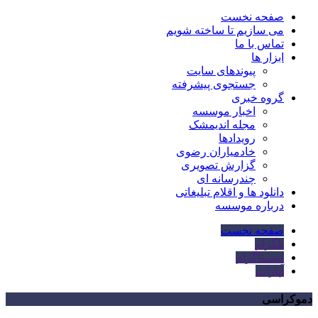
صفحه نخست
می سازیم تا ساخته شویم
تماس با ما
ابزار ها
پیوندهای سایت
جستجوی پیشرفته
گروه خبری
اخبار موسسه
مجله اندیمشک
رویدادها
خادمیاران رضوی
گزارش تصویری
چندرسانه ای
دانلود ها و اقلام تبلیغاتی
درباره موسسه
صفحه نخست
تلگرام
اینستاگرام
آپارات
دموکراسی