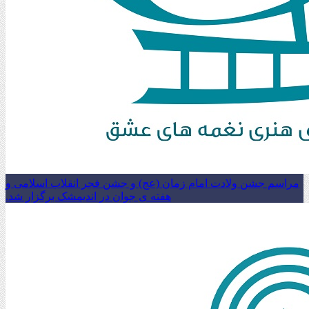
مراسم جشن ولادت امام زمان (عج) و جشن فجر انقلاب اسلامی و
هفته ی جوان در اندیمشک برگزار شد.