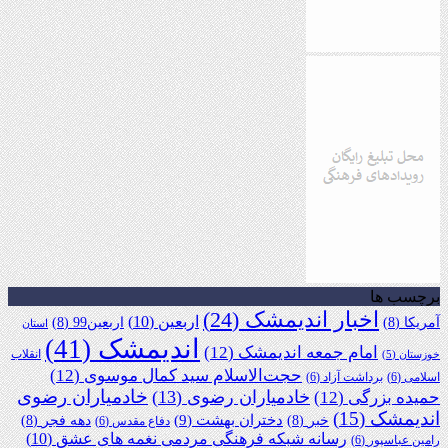
برچسب ها
اخبار اندیمشک
(24)
اربعین
(10)
آمریکا
(8)
اربعین99
(8)
استان
اندیمشک
(41)
امام جمعه اندیمشک
(12)
انقلاب
خوزستان
(5)
حجت‌الاسلام سید کمال موسوی
(12)
اسلامی
(6)
برداشت آزاد
(6)
خادمیاران رضوی
خادمیاران رضوی
(13)
حمیده بزرگی
(12)
اندیمشک
(15)
دختران بهشت
(9)
خبر
(8)
دهه فجر
(8)
دفاع مقدس
(6)
رسانه شبکه فرهنگی مردمی نغمه های عشق
(10)
رامین عباسپور
(6)