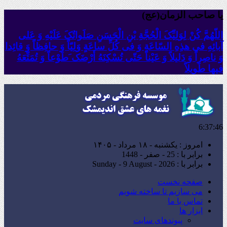
یا صاحب الزمان(عج)
اللّهُمَّ کُنْ لِوَلِیِّکَ الْحُجَّةِ بْنِ الْحَسَنِ صَلَواتُکَ عَلَیْهِ وَ عَلى
آبائِهِ فی هذِهِ السّاعَةِ وَ فی کُلِّ ساعَةٍ وَلِیّاً وَ حافِظاً وَ قائِدا
‏وَ ناصِراً وَ دَلیلاً وَ عَیْناً حَتّى تُسْکِنَهُ أَرْضَک َطَوْعاً وَ تُمَتِّعَهُ
فیها طَویلاً
6:37:47
امروز : یکشنبه - ۱۸ مرداد - ۱۴۰۵
برابر با : 25 - صفر - 1448
برابر با : Sunday - 9 August - 2026
صفحه نخست
می سازیم تا ساخته شویم
تماس با ما
ابزار ها
پیوندهای سایت