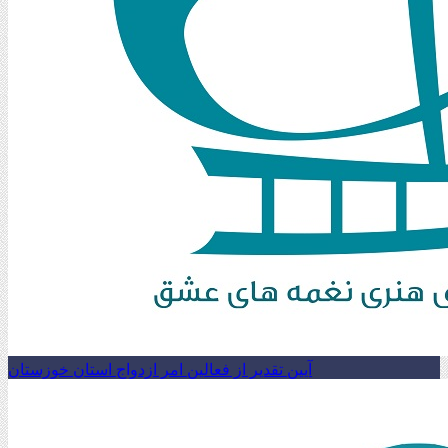
آیین تقدیر از فعالین امر ازدواج استان خوزستان