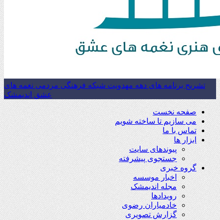
تشریح برنامه های دهه مهدویت شبکه فرهنگی مردمی نغمه های
عشق اندیمشک
صفحه نخست
می سازیم تا ساخته شویم
تماس با ما
ابزار ها
پیوندهای سایت
جستجوی پیشرفته
گروه خبری
اخبار موسسه
مجله اندیمشک
رویدادها
خادمیاران رضوی
گزارش تصویری