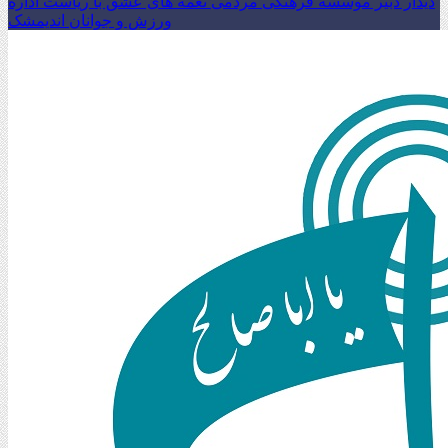
دیدار دبیر موسسه فرهنگی مردمی نغمه های عشق با ریاست اداره
ورزش و جوانان اندیمشک