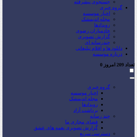
جستجوی پیشرفته
گروه خبری
اخبار موسسه
مجله اندیمشک
رویدادها
خادمیاران رضوی
گزارش تصویری
چندرسانه ای
دانلود ها و اقلام تبلیغاتی
درباره موسسه
تعداد
209
امروز
0
گروه خبری
اخبار موسسه
مجله اندیمشک
رویدادها
برداشت آزاد
چند رسانه
فضای مجازی ما
گزارش تصویری نغمه های عشق
دسترسی سریع