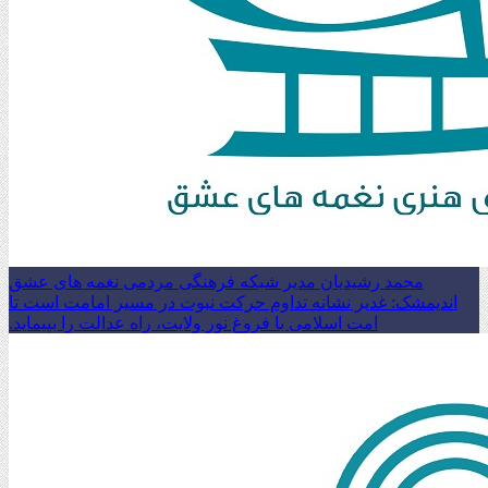
محمد رشیدیان مدیر شبکه فرهنگی مردمی نغمه های عشق
اندیمشک: غدیر نشانه تداوم حرکت نبوت در مسیر امامت است تا
امت اسلامی با فروغ نور ولایت، راه عدالت را بپیماید.