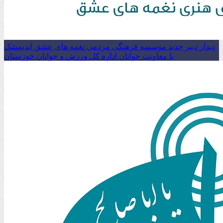
دیدار دبیر جدید موسسه فرهنگی مردمی نغمه های عشق اندیمشک
با معاونت جوانان اداره کل ورزش و جوانان خوزستان